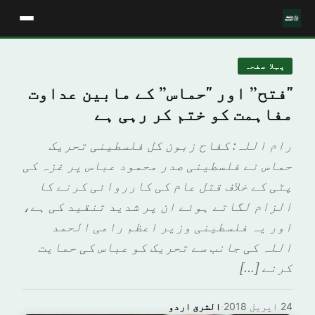
پہلا صفحہ
"فتح” اور "حماس” کے مابین عداوت
مفاہمت کو ختم کر رہی ہے
رام اللہ: کفاح زبون کل فلسطینی تحریک
حماس نے فلسطینی صدر محمود عباس پر غزہ کی
پٹی کے خلاف قتل عام کی کارروائی کرنے کا
الزام لگاتے ہوئے ان پر شدید تنقید کی ہے،
اور یہ فلسطینی وزیر اعظم رامی الحمد
اللہ کی جانب سے تحریک کو عباس کی حمایت
کرنے […]
24 اپریل 2018
·
الشرق اردو