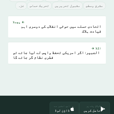
مشرق وسطى
مقبول تحريريں
تحریک حماس
غزہ
← پچھلا
اتحادی حملے میں حوثی انقلاب کی دوسری اہم
قیادت ہلاک
اگلا →
الجبیر: اگر امریکی تحفظ واپس لے لیا جائے تو
قطری نظام گر جائے گا
گوگل پلے پر
ایپ اسٹور سے
حاصل کریں
ڈاؤن لوڈ