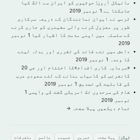
مائیکل آرون: حوثیوں کو ایران سے الگ کیا
جاسکتا ہے
1 نومبر 2019
ٹرمپ نے ایوان نمائندگان کے ذریعہ سرکاری
طور پر معزول کرنے والی مشینری کو جاری کرنے
کے سلسلہ میں اپنی مذمت کا اظہار کیا
1 نومبر
2019
داعش میں نئے قائد کی تقرری اور بدلہ لینے
کا وعدہ
1 نومبر 2019
«سرمایہ کاری اقدام»کا اختتام اور جی 20
کانفرنس کو کامیاب بنانے کے لئے سعودی عرب
کی قابلیت کی تصدیق
1 نومبر 2019
شام کی سرحدوں تک امریکی گشت کی واپسی
1
نومبر 2019
تمام دیکھیں پہلا صفحہ →
ٹیگز:
پہلا صفحہ
خبريں
ضميمے
عالمى
متفرقات