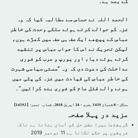
کے بعد ہے۔
الحمد اللہ نے حماس سے مطالبہ کیا کہ وہ
غزہ کو حوالے کرتے ہوئے ملکی وحدت کی خاطر
عباس کے پیچھے ایک صف ہی صف میں کھڑے ہوں،
لیکن تحریک نے اس کا جواب عباس پر تنقید
کرتے ہوئے دیا، اور یورپ و عرب کو فوری
مداخلت کی دعوت دی کہ وہ "سستی سیاسی شہرت
کی خاطر عباس کی قیادت میں غزہ کی پٹی میں
ہونے والے قتل عام کو فوری بند کرائیں”۔
منگل – 8 شعبان 1439 ہجری – 24 اپریل 2018ء شمارہ نمبر: [ 14392]
مزید در پہلا صفحہ
گریفتھ: میرا مشن حل کو آسان بنانا ہے ناکہ
فریقوں پر حکم لگانا ہے
11 نومبر 2019