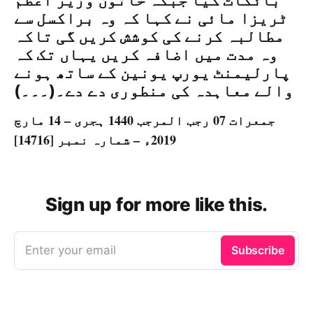
بائکاٹ کیا جبکہ خاتون وزیر اعظم
ٹریزا مائی نے کہا کہ وہ براکسل سے
مطالبہ کرنے کی کوشش کریں گی تاکہ
وہ مدت میں اضافہ کریں یہاں تک کہ
پارلیمنٹ یورپ یونین کے ساتھ ہونے
والے معاہدہ کی منطوری دے دے۔(۔۔۔)
جمعرات 07 رجب المرجب 1440 ہجری – 14 مارچ
2019ء – شمارہ نمبر [14716]
Sign up for more like this.
Enter your email
Subscribe