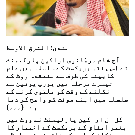
لندن: الشرق الاوسط
آج شام برطانوی اراکین پارلیمنٹ
نے اس ہفتہ بریکسٹ کے سلسلہ میں عام
کابینہ کی طرف سے منعقدہ ووٹ کے
تیسرے مرحلہ میں یورپ یونین سے
نکلنے کے وقت کو ملتوی کرنے کے
سلسلہ میں اپنے موقت کو واضح کر دیا
ہے۔ (۔۔۔)
کل ان اراکین پارلیمنٹ نے ووٹ میں
بغیر اتفاق کے بریکسٹ کے اختیار کا