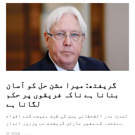
گریفتھ: میرا مشن حل کو آسان
بنانا ہے ناکہ فریقوں پر حکم
لگانا ہے
لندن: بدر القحطانی یمن کی طرف بھیجے گئے اقوام
متحدہ کے سفیر مارٹن گریفتھ نے پرزور انداز
میں کہا کہ وہ یمن میں جنگ کے خاتمہ کے لئے
11 نومبر 2019