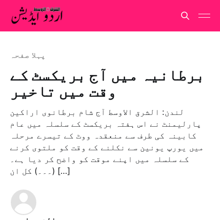
پہلا صفحہ
برطانیہ میں آج بریکسٹ کے
وقت میں تاخیر
لندن: الشرق الاوسط آج شام برطانوی اراکین
پارلیمنٹ نے اس ہفتہ بریکسٹ کے سلسلہ میں عام
کابینہ کی طرف سے منعقدہ ووٹ کے تیسرے مرحلہ
میں یورپ یونین سے نکلنے کے وقت کو ملتوی کرنے
کے سلسلہ میں اپنے موقت کو واضح کر دیا ہے۔
(۔۔۔) کل ان […]