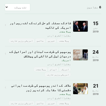
6
مضامین
15
شام کے مسئلہ کو حل کرنے کے لئے روس اور
›
امریکہ کی تاکید
مئی
2019
پہلا صفحہ
بقلم: الشرق اردو
پہلا صفحہ
خبريں
عالمى
امریکی وزیر خارجہ
24
پومپیو کی طرف سے لبنان اور اسرائیل کے
›
درمیان تیل کی ثالثی کی پیشکش
مارچ
2019
امريكہ
بقلم: الشرق اردو
امريكہ
ایران
پہلا صفحہ
امریکی وزیر خارجہ
21
علاقہ کے اندر پومپیو کی طرف سے ایرانی
›
دشمنی کا مقابلہ کرنے پر زور
مارچ
2019
پہلا صفحہ
بقلم: الشرق اردو
پہلا صفحہ
خبريں
عالمى
امریکی وزیر خارجہ