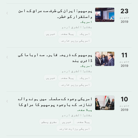
23
پومپیو: ایران کی طرف سے عراق کے امن
›
واستقرار کو خطرہ
جنوری
2019
امريكہ
بقلم: الشرق اردو
امريكہ
پہلا صفحہ
خبريں
امریکی وزیر خارجہ
11
پومپیو کے ذریعہ قاہرہ سے اوباما کی
›
ڈائری بند
جنوری
2019
امريكہ
بقلم: الشرق اردو
امريكہ
پہلا صفحہ
خبريں
امریکی وزیر خارجہ
10
امریکی وجود کے سلسلہ میں ہونے والے
›
تنازعہ کے باوجود پومپیو کا عراق کا
جنوری
دورہ
2019
پہلا صفحہ
بقلم: الشرق اردو
پہلا صفحہ
خبريں
مشرق وسطى
امریکی وزارت خارجہ