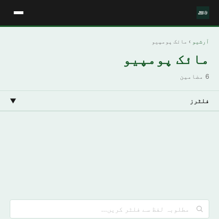
آرشیو
› مائک پومپیو
مائک پومپیو
6 مضامین
فلٹرز
▼