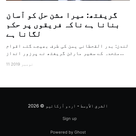
گریفتھ: میرا مشن حل کو آسان
بنانا ہے ناکہ فریقوں پر حکم
لگانا ہے
لندن: بدر القحطانی یمن کی طرف بھیجے گئے اقوام
متحدہ کے سفیر مارٹن گریفتھ نے پرزور انداز
میں کہا کہ وہ یمن میں جنگ کے خاتمہ کے لئے
11 نومبر 2019
ثالثی اور اس کشمکش کی حدبندی کرنے کے لئے ایک
وسیع معاہدہ کرنے کے سلسلہ میں مدد کرنے کا
کردار ادا کر رہے ہیں […]
الشرق الأوسط - اردو آرکائیو
© 2026
Sign up
Powered by Ghost