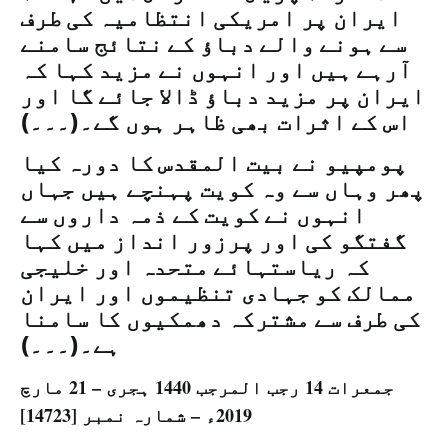
ایران پر امریکی انتظامیہ کی طرف
سے ہونے والے دباؤ کے نتائج سامنے
آرہے ہیں اور انہوں نے مزید کہا کہ
ایران پر مزید دباؤ ڈالا جائے گا اور
اس کے اثرات بھی ظاہر ہوں گے۔(۔۔۔)
پومپیو نے بیت المقدس کا دورہ کیا
پھر وہاں سے وہ کویت پہنچے ہیں جہاں
انہوں نے کویت کے ذمہ داروں سے
گفتگو کی اور پرزور انداز میں کہا
کہ ریاستہائے متحدہ اور خلیجی
ممالک کو جہادی تنظیموں اور ایران
کی طرف سے مشترکہ دھمکیوں کا سامنا
ہے۔(۔۔۔)
جمعرات 14 رجب المرجب 1440 ہجری – 21 مارچ
2019ء – شمارہ نمبر [14723]