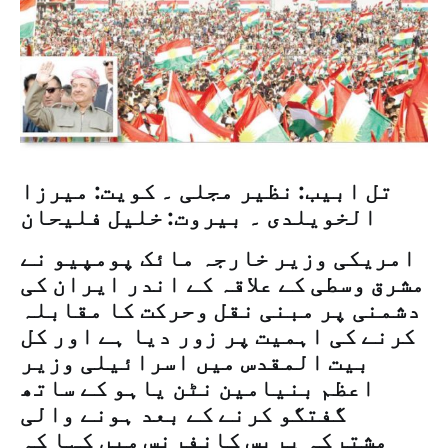
تل ابیب: نظیر مجلی ۔ کویت: میرزا
الخویلدی ۔ بیروت: خلیل فلیحان
امریکی وزیر خارجہ مائک پومپیو نے
مشرق وسطی کے علاقہ کے اندر ایران کی
دشمنی پر مبنی نقل وحرکت کا مقابلہ
کرنے کی اہمیت پر زور دیا ہے اور کل
بیت المقدس میں اسرائیلی وزیر
اعظم بنیامین نٹن یاہو کے ساتھ
گفتگو کرنے کے بعد ہونے والی
مشترکہ پریس کانفرنس میں کہا کہ