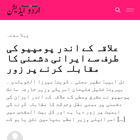
پہلا صفحہ
علاقہ کے اندر پومپیو کی
طرف سے ایرانی دشمنی کا
مقابلہ کرنے پر زور
تل ابیب: نظیر مجلی ۔ کویت: میرزا الخویلدی ۔
بیروت: خلیل فلیحان امریکی وزیر خارجہ مائک
پومپیو نے مشرق وسطی کے علاقہ کے اندر ایران کی
دشمنی پر مبنی نقل وحرکت کا مقابلہ کرنے کی
اہمیت پر زور دیا ہے اور کل بیت المقدس میں
اسرائیلی وزیر اعظم بنیامین نٹن یاہو کے […]