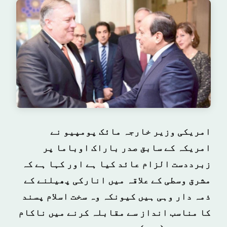
امریکی وزیر خارجہ مائک پومپیو نے
امریکہ کے سابق صدر باراک اوباما پر
زبرددست الزام عائد کیا ہے اور کہا ہے کہ
مشرق وسطی کے علاقہ میں انارکی پھیلنے کے
ذمہ دار وہی ہیں کیونکہ وہ سخت اسلام پسند
کا مناسب انداز سے مقابلہ کرنے میں ناکام