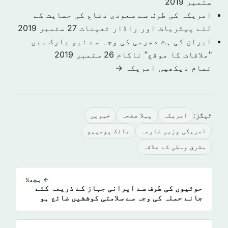
ستمبر 2019
امریکہ کی طرف سے سعودی دفاع کی حمایت کے
لئے پیٹریاٹ اور راڈار تعینات
27 ستمبر 2019
ایران کی ہٹ دھرمی کی وجہ سے نیو یارک میں
"ملاقات کا موقع” ناکام
26 ستمبر 2019
تمام دیکھیں امريكہ →
ٹیگز:
امريكہ
پہلا صفحہ
خبريں
امریکی وزیر خارجہ
مائک پومپیو
مشرق وسطی کے علاقہ
← پچھلا
حوثیوں کی طرف سے ایرانی جہاز کے ذریعہ کئے
جانے حملہ کی وجہ سے سلامتی کوششیں ضائع ہو
گئیں