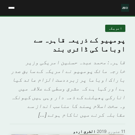
امريكہ
پومپیو کے ذریعہ قاہرہ سے
اوباما کی ڈائری بند
قاہرہ: محمد عبدہ حسنین امریکی وزیر
خارجہ مائک پومپیو نے امریکہ کے سابق صدر
باراک اوباما پر زبرددست الزام عائد کیا
ہے اور کہا ہے کہ مشرق وسطی کے علاقہ میں
انارکی پھیلنے کے ذمہ دار وہی ہیں کیونکہ
وہ سخت اسلام پسند کا مناسب انداز سے
مقابلہ کرنے میں ناکام ہوئے […]
11 جنوری 2019
·
الشرق اردو