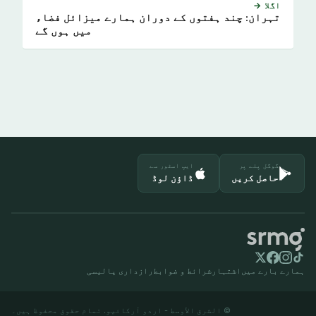
اگلا →
تہران: چند ہفتوں کے دوران ہمارے میزائل فضاء
میں ہوں گے
گوگل پلے پر
ایپ اسٹور سے
حاصل کریں
ڈاؤن لوڈ
ہمارے بارے میں
اشتہار
شرائط و ضوابط
رازداری پالیسی
© الشرق الأوسط - اردو آرکائیو. تمام حقوق محفوظ ہیں۔