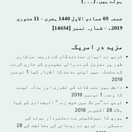
ہوئے ہیں۔(۔۔۔)
جمعہ 05 جمادی الاول 1440 ہجری – 11 جنوری
2019ء – شمارہ نمبر [14654]
مزید در امريكہ
ٹرمپ نے ایوان نمائندگان کے ذریعہ سرکاری
طور پر معزول کرنے والی مشینری کو جاری کرنے
کے سلسلہ میں اپنی مذمت کا اظہار کیا
1 نومبر
2019
داعش میں نئے قائد کی تقرری اور بدلہ لینے
کا وعدہ
1 نومبر 2019
ٹرمپ نے "سرنگ میں خوف زدہ” البغدادی کو کیا
ہلاک
28 اکتوبر 2019
یورپ کا نیوکلیئر سے دستبردار ہونے کی
دھمکی ۔۔۔ ٹرمپ نے روحانی کی مخالفت کی
28