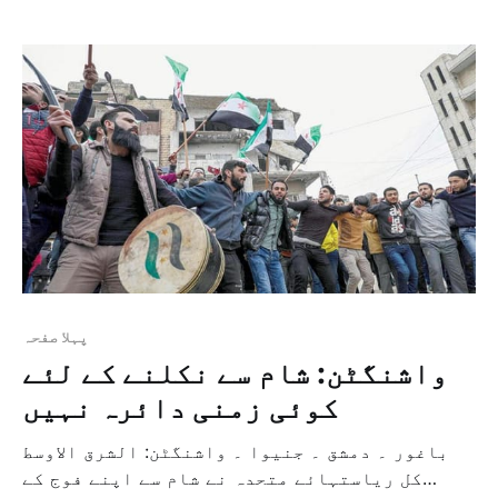
چکا ہے جن کو ان علاقوں سے جمع کیا جائے گا جہاں
حکومت کی فورسز دوبارہ اپنی حکومت قائم […]
پہلا صفحہ
واشنگٹن: شام سے نکلنے کے لئے
کوئی زمنی دائرہ نہیں
باغور ۔ دمشق ۔ جنیوا ۔ واشنگٹن: الشرق الاوسط
کل ریاستہائے متحدہ نے شام سے اپنے فوج کے