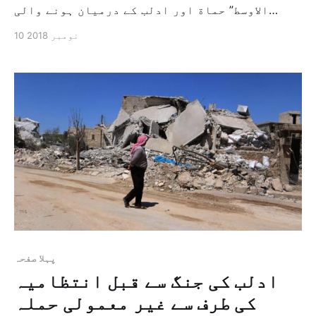
الاوسط” حماة اور ادلب کے درمیان ہونے والی
جنگوں میں مخالف جماعتوں اور شامی انتظامیہ کے
10 نومبر 2018
معاونین کے تیس اہلکار ہلاک ہوئے ہیں اور ادلب
اور اس کے ارد گرد کے علاقہ میں ہتھیار سے پاک
علاقہ قائم کرنے کے سلسلہ میں ترکی […]
پہلا صفحہ
ادلب کی جنگ سے قبل انتظامیہ
کی طرف سے غیر معمولی حملہ