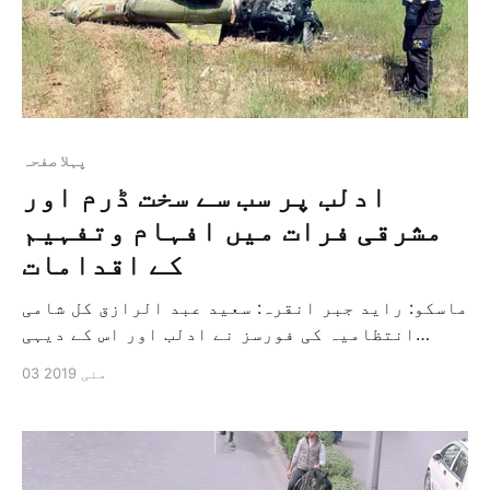
پہلا صفحہ
ادلب پر سب سے سخت ڈرم اور
مشرقی فرات میں افہام وتفہیم
کے اقدامات
ماسکو: راید جبر انقرہ: سعید عبد الرازق کل شامی
انتظامیہ کی فورسز نے ادلب اور اس کے دیہی
علاقوں پر ایک سو ساٹھ دھماکہ خیز بیرل اور
03 مئی 2019
میزائل داغا ہے اور ترکی اور روس کے درمیان
پندرہ ماہ سے ہونے والے معاہدہ کے علاقہ میں سب
سے سخت حملہ ہے اور اسی کے ساتھ اس […]