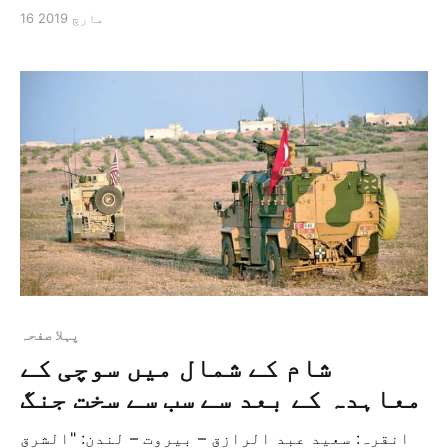
نکلنے کے سلسلہ میں زمنی دائرہ متعین کرنے کو
16 مارچ 2019
مسترد کر دیا ہے جبکہ اس سے قبل اس بات کی تاکید
کر دیا تھا کہ دیر الزور کے علاقہ کے اندر داعش
کے […]
پہلا صفحہ
شام کے شمال میں سوچی کے
معاہدہ کے بعد سے سب سے سخت جنگ
انقرہ: سعید عبد الرازق – بیروت – لندن: "الشرق