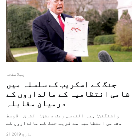
پہلا صفحہ
جنگ کے اسکریب کے سلسلہ میں
شامی انتظامیہ کے مالداروں کے
درمیان مقابلہ
واشنگٹن: ہبہ القدسی ریف دمشق: الشرق الاوسط
شامی انتظامیہ سے قریب جنگ کے مالداروں کے
درمیان ان اسکریپ لوہے کو خریدنے اور دوبارہ
21 مارچ 2019
بنانے کی کاروائی کے سلسلہ میں مقابلہ شروع ہو