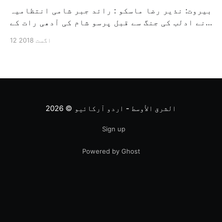
بیروت: نذیر رضا ماسکو : رائد جبر شامی انتظامیہ
نے ادلب کی جنگ سے قبل پرسو شام کی آدھی رات کے
بعد غیر معمولی حملہ کیا جس میں حلب کے مغربی
12 اگست 2018
دیہی علاقہ اور گورنریٹ ادلب کے جنوب میں واقع
دیہی علاقہ کے اندر مخالف جماعتوں کے مسلح
افراد کے ٹھکانوں […]
الشرق الأوسط - اردو آرکائیو
© 2026
Sign up
Powered by Ghost