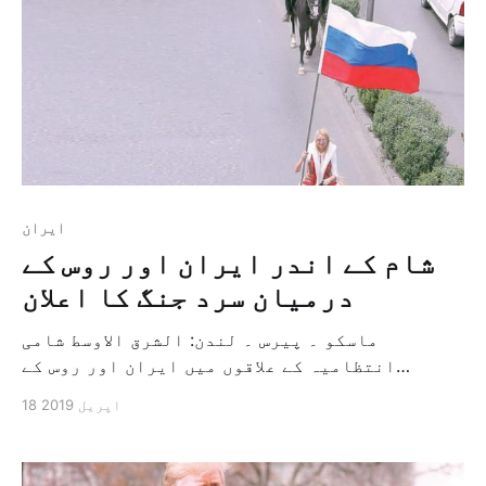
ایران
شام کے اندر ایران اور روس کے
درمیان سرد جنگ کا اعلان
ماسکو ۔ پیرس ۔ لندن: الشرق الاوسط شامی
انتظامیہ کے علاقوں میں ایران اور روس کے
درمیان مقابلہ اس حد تک تیز ہو چکا ہے کہ
18 اپریل 2019
نگرانوں نے اسے ملک کے وسائل اور اس کے فیصلہ
پر قبضہ کرنے کے مقصد سے دونون فریق کے درمیان
غیر اعلانیہ سرد جنگ کے نام […]