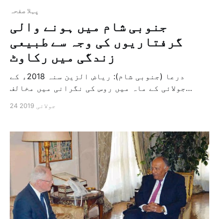
پہلا صفحہ
جنوبی شام میں ہونے والی
گرفتاریوں کی وجہ سے طبیعی
زندگی میں رکاوٹ
درعا (جنوبی شام): ریاض الزین سنہ 2018ء کے
جولائی کے ماہ میں روس کی نگرانی میں مخالف
جماعتوں اور شامی انتظامیہ کے درمیان شروع
24 جولائی 2019
ہونے والے معاہدہ پر ایک سال گزرنے کے باوجود
بہت ساری فائلیں اب تک معلق ہیں اور اسی وجہ سے
جنوبی شام میں زندگی اپنی طبیعی حال پر […]