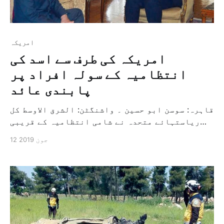
امريكہ
امریکہ کی طرف سے اسد کی
انتظامیہ کے سولہ افراد پر
پابندی عائد
قاہرہ: سوسن ابو حسین ۔ واشنگٹن: الشرق الاوسط کل
ریاستہائے متحدہ نے شامی انتظامیہ کے قریبی
سولہ افراد پر شام سے متعلق نئی پابندیاں عائد
12 جون 2019
کی ہے۔ امریکی وزارت خزانہ نے کل اپنے
الیکٹرانک ویب سائٹ پر ایک بیان میں کہا کہ
ریاستہائے متحدہ نے ایک نمایاں شامی تاجر سامر
فوز، […]