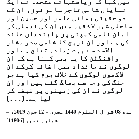
میں کہا کہ ریاستہائے متحدہ نے ایک
نمایاں شامی تاجر سامر فوز، ان کے
دو حقیقی بھائی عامر اور حسین اور
ساحلی شہر لاذقیہ میں ان کی فیملی کی
امان نامی کمپنی پر پابندیاں عائد
کی ہے اور ان فریق کا شامی صدر بشار
الاسد سے بہت زیادہ تعلق ہے اور
واشنگٹن کا یہ بھی کہنا ہے کہ ان
لوگوں نے جائداد میں اضافہ کرکے ان
لاکھوں لوگوں کے خلاف جرم کیا ہے جو
جنگ کی وجہ سے بھاگ گئے ہیں اور ان
لوگوں نے ان کی زمینوں پر قبضہ کر
لیا ہے۔(۔۔۔)
بدھ 08 شوال المکرم 1440 ہجری – 12 جون 2019ء –
شمارہ نمبر [14806]