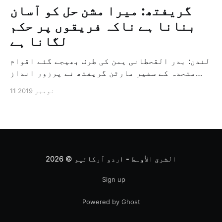
گریفتھ: میرا مشن حل کو آسان
بنانا ہے ناکہ فریقوں پر حکم
لگانا ہے
لندن: بدر القحطانی یمن کی طرف بھیجے گئے اقوام
متحدہ کے سفیر مارٹن گریفتھ نے پرزور انداز
میں کہا کہ وہ یمن میں جنگ کے خاتمہ کے لئے
11 نومبر 2019
ثالثی اور اس کشمکش کی حدبندی کرنے کے لئے ایک
وسیع معاہدہ کرنے کے سلسلہ میں مدد کرنے کا
کردار ادا کر رہے ہیں […]
الشرق الأوسط - اردو آرکائیو
© 2026
Sign up
Powered by Ghost