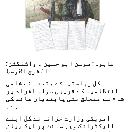
قاہرہ: سوسن ابو حسین ۔ واشنگٹن:
الشرق الاوسط
کل ریاستہائے متحدہ نے شامی
انتظامیہ کے قریبی سولہ افراد پر
شام سے متعلق نئی پابندیاں عائد کی
ہے۔
امریکی وزارت خزانہ نے کل اپنے
الیکٹرانک ویب سائٹ پر ایک بیان