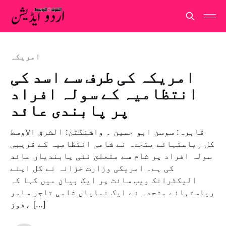
امريكہ
امریکہ کی طرف سے اسد کی
انتظامیہ کے سولہ افراد
پر پابندی عائد
قاہرہ: سوسن ابو حسین ۔ واشنگٹن: الشرق الاوسط
کل ریاستہائے متحدہ نے شامی انتظامیہ کے قریبی
سولہ افراد پر شام سے متعلق نئی پابندیاں عائد
کی ہے۔ امریکی وزارت خزانہ نے کل اپنے
الیکٹرانک ویب سائٹ پر ایک بیان میں کہا کہ
ریاستہائے متحدہ نے ایک نمایاں شامی تاجر سامر
فوز، […]