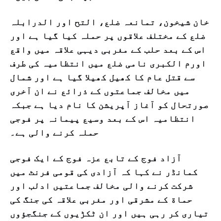
خان شیخون، تمانعہ ضلع، التح اور الدرابلہ
ضلع کے مختلف علاقوں پر حملہ کیا گیا ہے اور
اس کے بعد حلب کے مغربی دیہی علاقہ میں واقع
اورم الکبری نامی ضلع میں انتظامیہ کی طرف
سے قتل عام کا کھیل کھیلا گیا ہے اور شمال
میں مخالف جماعتوں کے ذرائع نے ان آخری
صورتحال کو آغاز آپریشن کا نام دیا ہے جبکہ
انتظامیہ اس کے بعد وسیع پیمانہ پر فوجی
حملہ کرنے والی ہے۔
آزاد فوج کے تابع عزہ فوج کے ایک فوجی
کمانڈر نے کہا کہ آزادی کی قومی فرنٹ میں
شرکت کرنے والی مخالف جماعتیں ادلب اور
حماة کے مشرقی اور مغربی علاقہ کی جنگ کی
تیاری کر رہی ہیں اور ان ٹکڑیوں کے جنگجؤوں