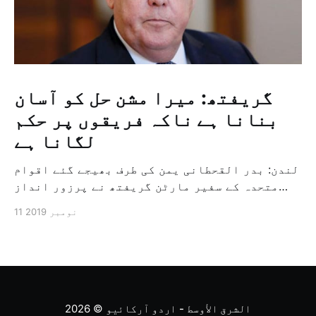
گریفتھ: میرا مشن حل کو آسان
بنانا ہے ناکہ فریقوں پر حکم
لگانا ہے
لندن: بدر القحطانی یمن کی طرف بھیجے گئے اقوام
متحدہ کے سفیر مارٹن گریفتھ نے پرزور انداز
میں کہا کہ وہ یمن میں جنگ کے خاتمہ کے لئے
11 نومبر 2019
ثالثی اور اس کشمکش کی حدبندی کرنے کے لئے ایک
وسیع معاہدہ کرنے کے سلسلہ میں مدد کرنے کا
کردار ادا کر رہے ہیں […]
الشرق الأوسط - اردو آرکائیو
© 2026