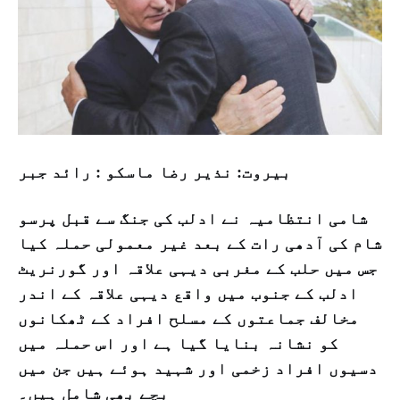
بیروت: نذیر رضا ماسکو : رائد جبر
شامی انتظامیہ نے ادلب کی جنگ سے قبل پرسو
شام کی آدھی رات کے بعد غیر معمولی حملہ کیا
جس میں حلب کے مغربی دیہی علاقہ اور گورنریٹ
ادلب کے جنوب میں واقع دیہی علاقہ کے اندر
مخالف جماعتوں کے مسلح افراد کے ٹھکانوں
کو نشانہ بنایا گیا ہے اور اس حملہ میں
دسیوں افراد زخمی اور شہید ہوئے ہیں جن میں
بچے بھی شامل ہیں۔