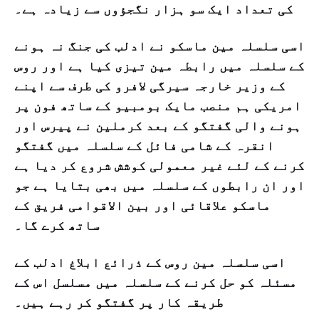
کی تعداد ایک سو ہزار نگجؤوں سے زیادہ ہے۔
اسی سلسلہ مین ماسکو نے ادلب کی جنگ نہ ہونے
کے سلسلہ میں رابطہ مین تیزی کیا ہے اور روس
کے وزیر خارجہ سیرگی لافرو کی طرف سے اپنے
امریکی ہم منصب مایک بومبیو کے ساتھ فون پر
ہونے والی گفتگو کے بعد کرملین نے پیرس اور
انقرہ کے شامی فائل کے سلسلہ میں گفتگو
کرنے کے لئے غیر معمولی کوشش شروع کر دیا ہے
اور ان رابطوں کے سلسلہ میں بھی بتایا ہے جو
ماسکو علاقائی اور بین الاقوامی فریق کے
ساتھ کرے گا۔
اسی سلسلہ مین روس کے ذرائع ابلاغ ادلب کے
مسئلہ کو حل کرنے کے سلسلہ میں مسلسل اس کے
طریقہ کار پر گفتگو کر رہے ہیں۔