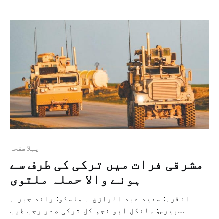
میں گفتگو کی ہے اور انہوں نے مزید اپنے ٹویٹر
پر ٹویٹ کرتے ہوئے […]
پہلا صفحہ
مشرقی فرات میں ترکی کی طرف سے
ہونے والا حملہ ملتوی
انقرہ: سعید عبد الرازق ۔ ماسکو: رائد جبر ۔
پیرس: مائکل ابو نجم کل ترکی صدر رجب طیب