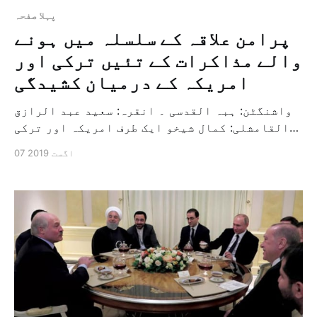
پہلا صفحہ
پرامن علاقہ کے سلسلہ میں ہونے
والے مذاکرات کے تئیں ترکی اور
امریکہ کے درمیان کشیدگی
واشنگٹن: ہبہ القدسی ۔ انقرہ: سعید عبد الرازق
القامشلی: کمال شیخو ایک طرف امریکہ اور ترکی
نے اپنے فوجی اور سیاسی موقف میں کشیدگی کو
07 اگست 2019
جاری رکھا ہے تو دوسری طرف مشرقی شام کے شمال
میں پرامن علاقہ کے سلسلہ میں انقرہ کے اندر
دونوں وفد کے درمیان مذاکرات جاری ہیں۔ […]