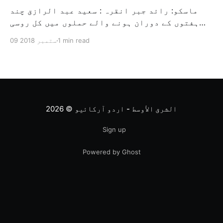
ماسکو: رائد جبر انقرہ : سعید عبد الرازق چند
ہفتوں کے دوران ہونے والے حملوں میں کل روسی
جہازوں اور شامی حکومت کے ہیلی کاپٹر نے سب سے
1 min read
09 ستمبر 2018
سخت حملہ کیا ہے اور یہ حملہ شمالی شام کے لئے
راستہ کے نقشہ تک پہنچنے کے لئے ایران، ترکی
اور روس کے […]
الشرق الأوسط - اردو آرکائیو
© 2026
Sign up
Powered by Ghost