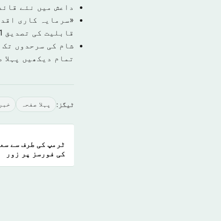
داعش میں نئے قائد
قابلیت کی تصدیق
1 نومبر 9
شام کی سرحدوں تک 
تمام دیکھیں پہلا 
ٹیگز:
پہلا صفحہ
خبر
ٹرمپ کی طرف سے سع
کی فورسز پر زور