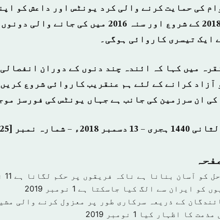
ام کی حمایت کرنے والی کرد یونٹس اور داعش کو اپن
کرنے کے لئے سنہ 2018 کے شروع اور سنہ 2016 میں کی 
ے ایک تیسری کاروائی ہوگی۔
قرہ میں کہا کہ ائندہ چند دنوں کے دوران انفصالی 
 آزاد کرانے کے لئے ہم عنقریب کاروائی شروع کریں 
کی ان سرزمین کی جانب ہے جہاں یونٹس کی فورسز موج
صفحہ
حل کو آسان بنانا ہے ناکہ فریقوں پر حکم لگانا ہے
11 نومبر 2019
وں کو ایران سے الگ کیا جاسکتا ہے
1 نومبر 2019
ئندگان کے ذریعہ سرکاری طور پر معزول کرنے والی مشی
 مذمت کا اظہار کیا
1 نومبر 2019