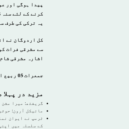
پیدا ہوگی اور عو
یہ ترکی کی طرف س
کل اردوگان نے ان
سے مشرقی فرات کو
اشارہ مشرقی شام 
جمعرات 05 ربیع الثانی 1440 ہجری – 13 دسمبر 2018ء – شمارہ نمبر [14625]
مزید در پہلا 
گریفتھ: میرا مشن 
مائیکل آرون: حوثی
ٹرمپ نے ایوان نما
کے سلسلہ میں اپنی