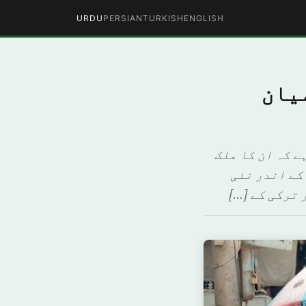
URDU
PERSIAN
TURKISH
ENGLISH
یان
ے کہ ان کا ملک
کے اندر نئی
 ترکی کے […]