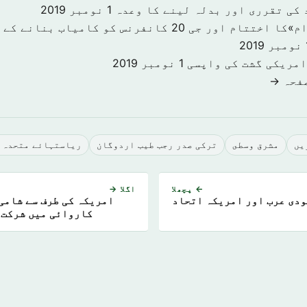
 کی تقرری اور بدلہ لینے کا وعدہ
1 نومبر 2019
«سرمایہ کاری اقدام»کا اختتام اور جی 20 کانفرنس کو کا
201
امریکی گشت کی واپسی
1 نومبر 2019
صفحہ →
يں
مشرق وسطى
ترکی صدر رجب طیب اردوگان
ریاستہائے متحدہ 
← پچھلا
اگلا →
ودی عرب اور امریکہ اتحاد
امریکہ کی طرف سے شامی
کاروائی میں شرکت 