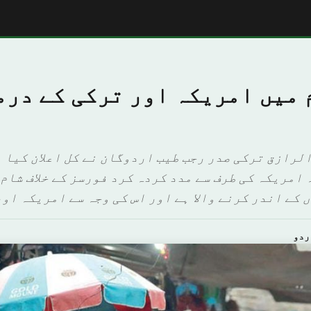
 میں امریکہ اور ترکی کے درم
لرازق ترکی صدر رجب طیب اردوگان نے کل اعلان کیا ہ
امریکہ کی طرف سے مدد کردہ کرد فورسز کے خلاف شام 
کے اندر کرنے والا ہے اور اس کی وجہ سے امریکہ اور
ردو