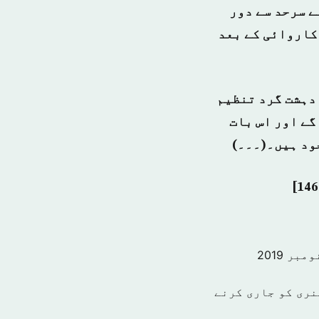
ے سرحد سے دور
جانے والی دونوں کاروائی کے بعد
دہشت گرد تنظیم
گے اور اس بات
ود ہیں۔(۔۔۔)
نری کو جاری کرنے