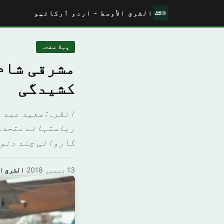
الشرق الأوسط - اردو آرکائیو
پہلا صفحہ
مشرقی شام
کشیدگی
انقرہ: سعید عبد ا
ریاستہائے متحدہ 
کاروائی چند دنوں 
13 دسمبر 2018
·
الشرق ا