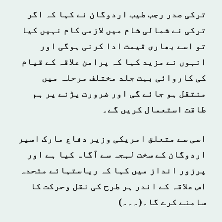
ترکی صدر رجب طیب اردوگان نے کہا کہ اگر
ترکی نے شمالی شام میں لازمی کام نہیں کیا
تو اسے بھاری قیمت ادا کرنی ہوگی اور
انہوں نے مزید کہا کہ پرامن علاقہ کے قیام
کی کاروائی بہت جلد مختلف مرحلہ میں
منتقل ہو جائے گی اور ضرورت پڑنے پر ہم
طاقت استعمال کریں گے۔
اسی سے متعلق امریکی وزیر دفاع مارک اسپر
اردوگان کے سخت لہجہ سے آگاہ کیا ہے اور
پرزور انداز میں کہا کہ ریاستہائے متحدہ
اس علاقہ کے اندر ہر طرح کی نقل وحرکت کا
سامنے کرے گا۔(۔۔۔)