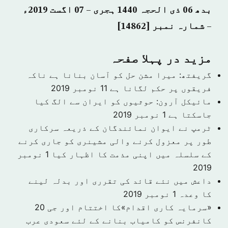
بدھ 06 ذی الحجہ 1440 ہجری – 07 اگست 2019ء
– شمارہ نمبر [14862]
مزید در پہلا صفحہ
گریفتھ: میرا مشن حل کو آسان بنانا ہے ناکہ
فریقوں پر حکم لگانا ہے
11 نومبر 2019
مائیکل آرون: حوثیوں کو ایران سے الگ کیا
جاسکتا ہے
1 نومبر 2019
ٹرمپ نے ایوان نمائندگان کے ذریعہ سرکاری
طور پر معزول کرنے والی مشینری کو جاری کرنے
کے سلسلہ میں اپنی مذمت کا اظہار کیا
1 نومبر
2019
داعش میں نئے قائد کی تقرری اور بدلہ لینے
کا وعدہ
1 نومبر 2019
«سرمایہ کاری اقدام»کا اختتام اور جی 20
کانفرنس کو کامیاب بنانے کے لئے سعودی عرب