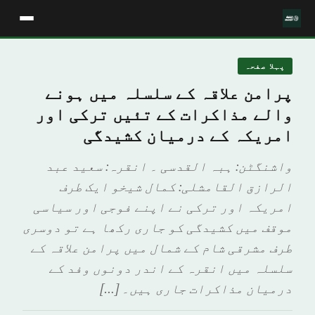
پہلا صفحہ
پرامن علاقہ کے سلسلہ میں ہونے
والے مذاکرات کے تئیں ترکی اور
امریکہ کے درمیان کشیدگی
واشنگٹن: ہبہ القدسی ۔ انقرہ: سعید عبد
الرازق القامشلی: کمال شیخو ایک طرف
امریکہ اور ترکی نے اپنے فوجی اور سیاسی
موقف میں کشیدگی کو جاری رکھا ہے تو دوسری
طرف مشرقی شام کے شمال میں پرامن علاقہ کے
سلسلہ میں انقرہ کے اندر دونوں وفد کے
درمیان مذاکرات جاری ہیں۔ […]