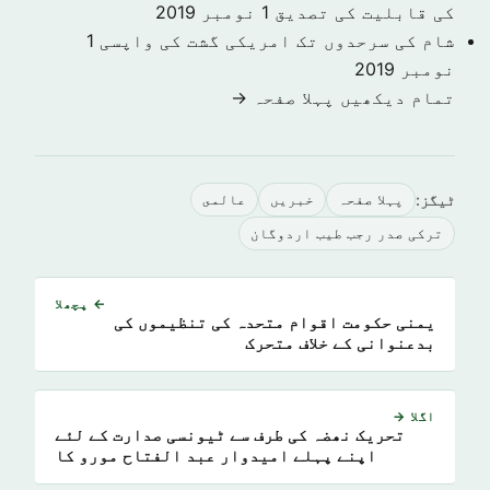
کی قابلیت کی تصدیق
1 نومبر 2019
شام کی سرحدوں تک امریکی گشت کی واپسی
1
نومبر 2019
تمام دیکھیں پہلا صفحہ →
ٹیگز:
پہلا صفحہ
خبريں
عالمى
ترکی صدر رجب طیب اردوگان
← پچھلا
یمنی حکومت اقوام متحدہ کی تنظیموں کی
بدعنوانی کے خلاف متحرک
اگلا →
تحریک نھضہ کی طرف سے ٹیونسی صدارت کے لئے
اپنے پہلے امیدوار عبد الفتاح مورو کا
انتخاب