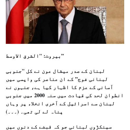
بیروت: "الشرق الاوسط”
لبنان کے صدر میشال عون نے کل "جنوبی
لبنانی فوج” کے ان عناصر کی واپسی میں
آسانی کے عزم کا اظہار کیا ہے، جنہوں نے
انطوان لحد کی قیادت میں سنہ 2000 میں جنوبی
لبنان سے اسرائیل کے آخری انخلاء پر وہاں
پناہ لے لی تھی۔ (۔۔۔)
سینکڑوں لبنانی جو کہ قبضے کے دنوں میں