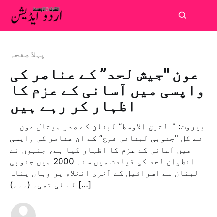
پہلا صفحہ
عون "جیش لحد” کے عناصر کی
واپسی میں آسانی کے عزم کا
اظہار کر رہے ہیں
بیروت: "الشرق الاوسط” لبنان کے صدر میشال عون
نے کل "جنوبی لبنانی فوج” کے ان عناصر کی واپسی
میں آسانی کے عزم کا اظہار کیا ہے، جنہوں نے
انطوان لحد کی قیادت میں سنہ 2000 میں جنوبی
لبنان سے اسرائیل کے آخری انخلاء پر وہاں پناہ
لے لی تھی۔ (۔۔۔) […]