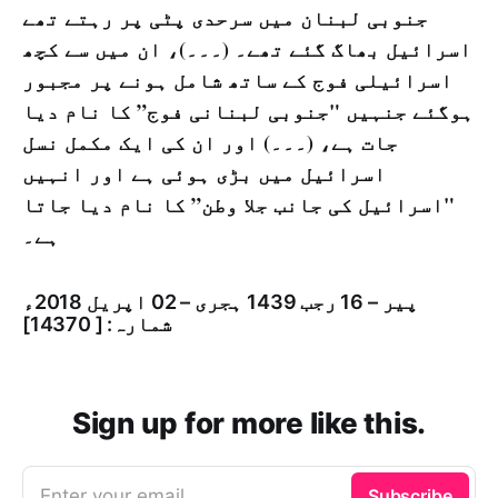
جنوبی لبنان میں سرحدی پٹی پر رہتے تھے
اسرائیل بھاگ گئے تھے۔ (۔۔۔)، ان میں سے کچھ
اسرائیلی فوج کے ساتھ شامل ہونے پر مجبور
ہوگئے جنہیں "جنوبی لبنانی فوج” کا نام دیا
جات ہے، (۔۔۔) اور ان کی ایک مکمل نسل
اسرائیل میں بڑی ہوئی ہے اور انہیں
"اسرائیل کی جانب جلا وطن” کا نام دیا جاتا
ہے۔
پیر – 16 رجب 1439 ہجری – 02 اپریل 2018ء
شمارہ: [ 14370]
Sign up for more like this.
Enter your email
Subscribe