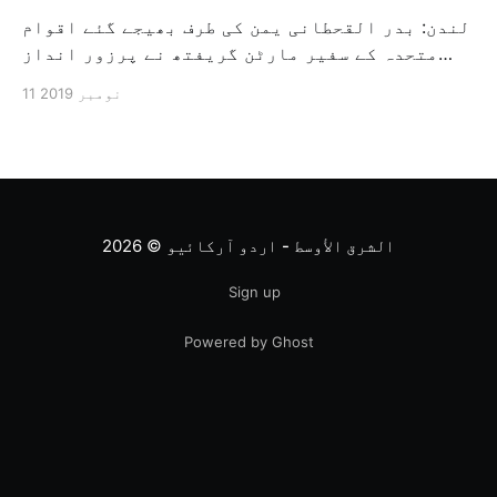
لندن: بدر القحطانی یمن کی طرف بھیجے گئے اقوام
متحدہ کے سفیر مارٹن گریفتھ نے پرزور انداز
میں کہا کہ وہ یمن میں جنگ کے خاتمہ کے لئے
11 نومبر 2019
ثالثی اور اس کشمکش کی حدبندی کرنے کے لئے ایک
وسیع معاہدہ کرنے کے سلسلہ میں مدد کرنے کا
کردار ادا کر رہے ہیں […]
الشرق الأوسط - اردو آرکائیو
© 2026
Sign up
Powered by Ghost