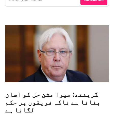
گریفتھ: میرا مشن حل کو آسان
بنانا ہے ناکہ فریقوں پر حکم
لگانا ہے