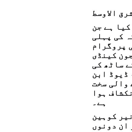
رق الاوسط
کیا ہے جن
ہ کی پہلی
ی پروگرام
جون کینڈی
ے ساٹھ کی
 ڈیوڈ ابن
 والی سخت
نکشاف ہوا
ہے۔
یر کوہین
 ان دونوں