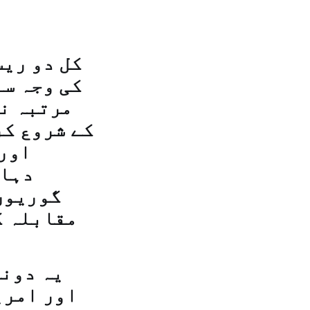
کل دو ریس
کی وجہ سے
مرتبہ نگ
کے شروع کر
اور 
دہائ
گوریون
مقابلہ ک
یہ دون
اور امری