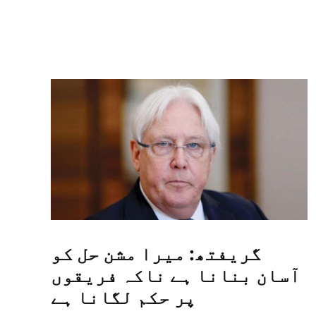
گریفتھ: میرا مشن حل کو
آسان بنانا ہے ناکہ فریقوں
پر حکم لگانا ہے