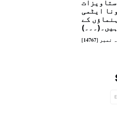
ستاویزات
ونا ایٹمی
ہنماؤں کے
ہیں۔(۔۔۔)
E