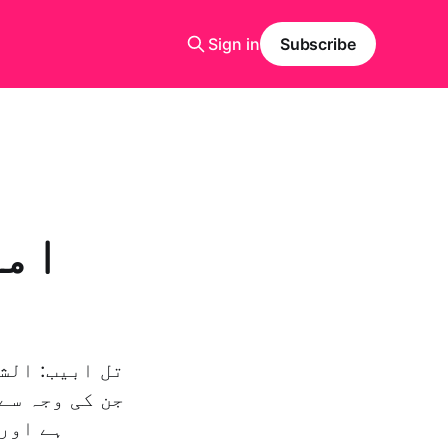
Sign in
Subscribe
امر
تل ابیب: الش
جن کی وجہ سے
ہے اور