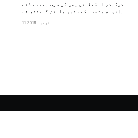
لندن: بدر القحطانی یمن کی طرف بھیجے گئے
اقوام متحدہ کے سفیر مارٹن گریفتھ نے
پرزور انداز میں کہا کہ وہ یمن میں جنگ کے
11 نومبر 2019
خاتمہ کے لئے ثالثی اور اس کشمکش کی
حدبندی کرنے کے لئے ایک وسیع معاہدہ کرنے
کے سلسلہ میں مدد کرنے کا کردار ادا کر
رہے ہیں […]
الشرق الأوسط - اردو آرکائیو
© 2026