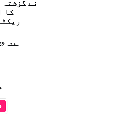
نے گزشتہ 
کا ا
ریکٹر
ہفتہ 29 شعبان المعظم 1440 ہجری – 04 مئی 2019ء – شمارہ نمبر [14767]
.
e