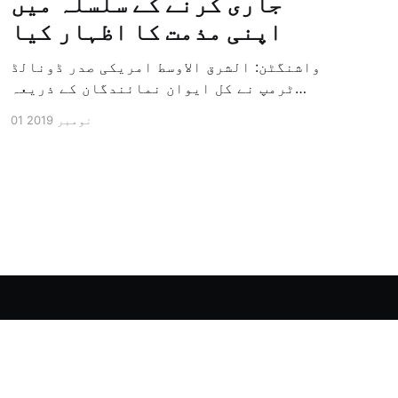
جاری کرنے کے سلسلہ میں
اپنی مذمت کا اظہار کیا
واشنگٹن: الشرق الاوسط امریکی صدر ڈونالڈ
ٹرمپ نے کل ایوان نمائندگان کے ذریعہ
سرکاری طور پر معزول کرنے والی مشینری کو
01 نومبر 2019
جاری کرنے کے سلسلہ میں اپنی مذمت کا
اظہار کیا ہے اور کہا ہے کہ امریکی تاریخ
کی سب سے بڑی سیاسی بائکاٹ کی مہم ہے۔
وائٹ ہاؤس […]
Powered by Ghost