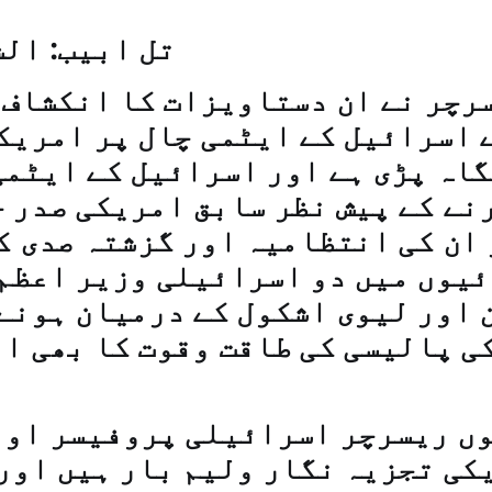
تل ابیب: الش
رچر نے ان دستاویزات کا انکشاف 
 اسرائیل کے ایٹمی چال پر امریک
اہ پڑی ہے اور اسرائیل کے ایٹم
نے کے پیش نظر سابق امریکی صدر 
ان کی انتظامیہ اور گزشتہ صدی ک
یوں میں دو اسرائیلی وزیر اعظم
 اور لیوی اشکول کے درمیان ہونے
ی پالیسی کی طاقت وقوت کا بھی ا
وں ریسرچر اسرائیلی پروفیسر اون
کی تجزیہ نگار ولیم بار ہیں اور