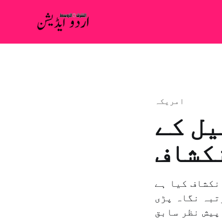
امريكہ
یل کے
نکشاف
نکشاف کیا ہے
تبہ نگاہ پڑی
پیش نظر سابق