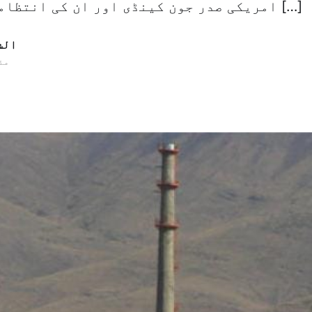
امریکی صدر جون کینڈی اور ان کی انتظامیہ اور گزشتہ […]
الش
04 مئی