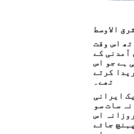
رق الاوسط
تھ اس وقت
 آمدنی کے
 ہے جو اس
ریدا کرتے
تھے۔
یک ایرانی
نہ سات سو
روزانہ اس
پہنچ جائے