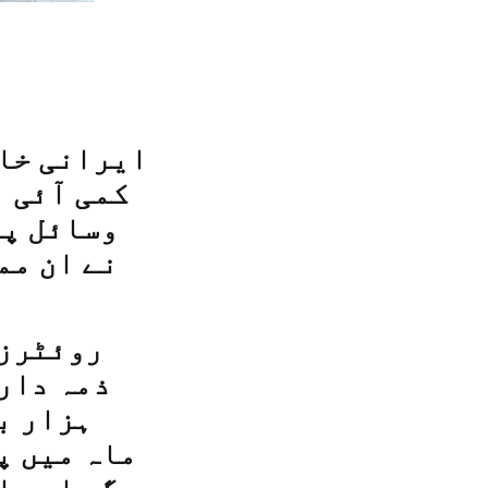
ایرانی خام
کمی آئی ہ
وسائل پر
نے ان مم
روئٹرز 
ذمہ دار
ہزار ب
ماہ میں پ