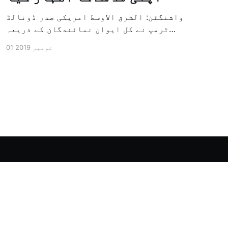
واشنگٹن: الشرق الاوسط امریکی صدر ڈونالڈ
ٹرمپ نے کل ایوان نمائندگان کے ذریعہ
سرکاری طور پر معزول کرنے والی مشینری کو
01 نومبر 2019
جاری کرنے کے سلسلہ میں اپنی مذمت کا
اظہار کیا ہے اور کہا ہے کہ امریکی تاریخ
کی سب سے بڑی سیاسی بائکاٹ کی مہم ہے۔
وائٹ ہاؤس […]
Powered by Ghost