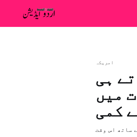
امريكہ
تے ہی
ت میں
ے کمی
 ساتھ اس وقت