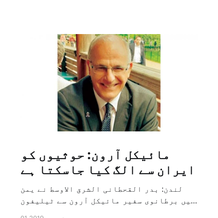
مائیکل آرون: حوثیوں کو
ایران سے الگ کیا جاسکتا ہے
لندن: بدر القحطانی الشرق الاوسط نے یمن
میں برطانوی سفیر مائیکل آرون سے ٹیلیفون
پر ہونے والے انٹرویو کے دوران سوال کیا