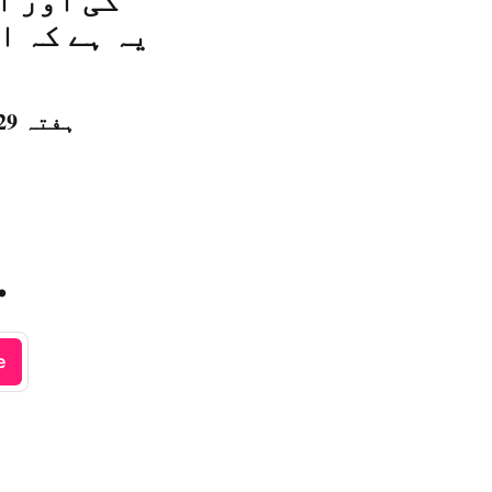
گی اور ا
یہ ہے کہ ا
ہفتہ 29 شعبان المعظم 1440 ہجری – 04 مئی 2019ء – شمارہ نمبر [14767]
.
e