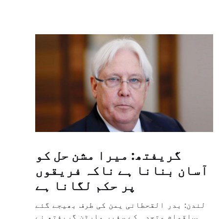
گریفتھ: میرا مشن حل کو
آسان بنانا ہے ناکہ فریقوں
پر حکم لگانا ہے
لندن: بدر القحطانی یمن کی طرف بھیجے گئے
اقوام متحدہ کے سفیر مارٹن گریفتھ نے