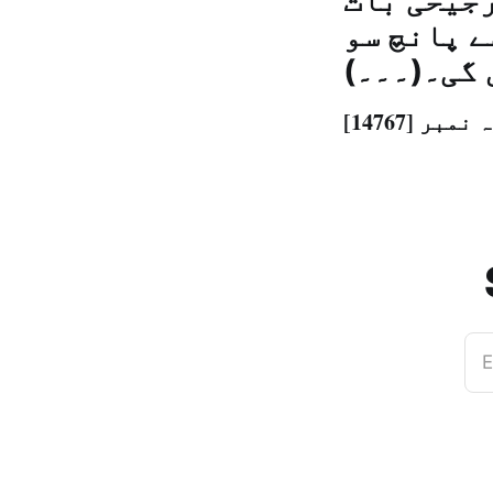
رجیحی بات
ے پانچ سو
 گی۔(۔۔۔)
E