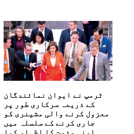
ٹرمپ نے ایوان نمائندگان
کے ذریعہ سرکاری طور پر
معزول کرنے والی مشینری کو
جاری کرنے کے سلسلہ میں
اپنی مذمت کا اظہار کیا