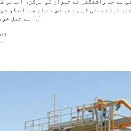
ی ہے جب واشنگٹن نے تہران کی مرکزی آمدنی کے
تم کرکے تنگی کی ہے جو اس نے ان ممالک کو دی 
سے تیل خریدا کرتے تھے۔ […]
الش
04 مئی