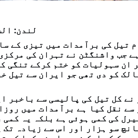
لندن: الش
 تیل کی برآمدات میں تیزی کے سا
ے جب واشنگٹن نے تہران کی مرکزی
 ان سہولیات کو ختم کرکے تنگی کی
الک کو دی تھی جو ایران سے تیل خ
نے کل تیل کی پالیسی سے باخبر ا
 سے نقل کیا ہے برآمدات میں روزا
یرل کی کمی ہوئی ہے بلکہ یہ کمی 
انچ سو ہزار اور اس سے زیادہ تک 