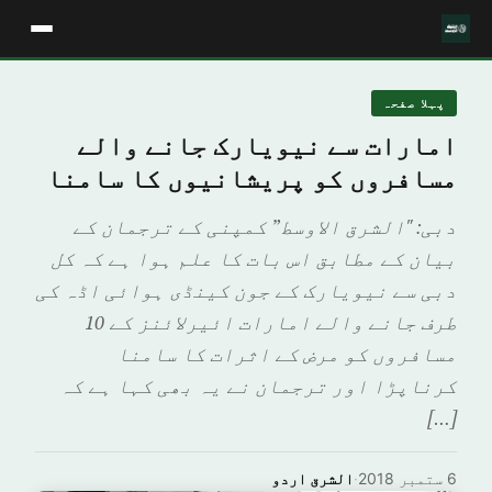
پہلا صفحہ
امارات سے نیویارک جانے والے
مسافروں کو پریشانیوں کا سامنا
دبی: "الشرق الاوسط” کمپنی کے ترجمان کے
بیان کے مطابق اس بات کا علم ہوا ہے کہ کل
دبی سے نیویارک کے جون کینڈی ہوائی اڈہ کی
طرف جانے والے امارات ائیرلائنز کے 10
مسافروں کو مرض کے اثرات کا سامنا
کرناپڑا اور ترجمان نے یہ بھی کہا ہے کہ
[…]
6 ستمبر 2018
·
الشرق اردو