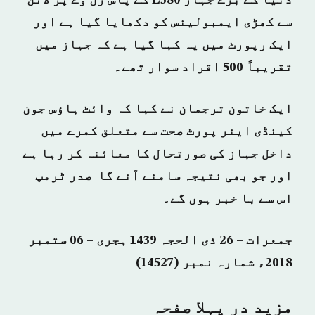
دنیا کے بڑے جہاز E380 کے پاس رن وے پر لائن
سے کھڑی ایمبولینس کو دکھایا گيا ہے اور
ایک رپورٹ میں یہ کہا گیا ہے کہ جہاز میں
تقریباً 500 اقراد سوار تھے۔
ایک خاتون ترجمان نے کہا کہ وائٹ ہاؤس جون
کینڈی ایئر پورٹ صحت سے متعلق کمرے میں
داخل جہاز کی صورتحال کا معائنہ کر رہا ہے
اور جو بھی نتیجہ سامنے آئے گا صدر ٹرمپ
اس سے با خبر ہوں گے۔
جمعرات – 26 ذی الحجہ 1439 ہجری – 06 ستمبر
2018ء شمارہ نمبر (14527)
مزید در پہلا صفحہ