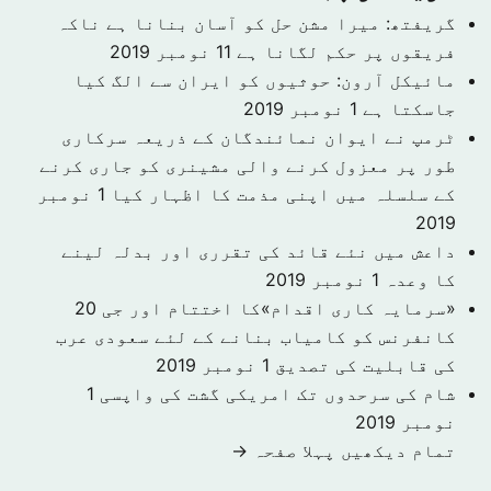
گریفتھ: میرا مشن حل کو آسان بنانا ہے ناکہ
فریقوں پر حکم لگانا ہے
11 نومبر 2019
مائیکل آرون: حوثیوں کو ایران سے الگ کیا
جاسکتا ہے
1 نومبر 2019
ٹرمپ نے ایوان نمائندگان کے ذریعہ سرکاری
طور پر معزول کرنے والی مشینری کو جاری کرنے
کے سلسلہ میں اپنی مذمت کا اظہار کیا
1 نومبر
2019
داعش میں نئے قائد کی تقرری اور بدلہ لینے
کا وعدہ
1 نومبر 2019
«سرمایہ کاری اقدام»کا اختتام اور جی 20
کانفرنس کو کامیاب بنانے کے لئے سعودی عرب
کی قابلیت کی تصدیق
1 نومبر 2019
شام کی سرحدوں تک امریکی گشت کی واپسی
1
نومبر 2019
تمام دیکھیں پہلا صفحہ →