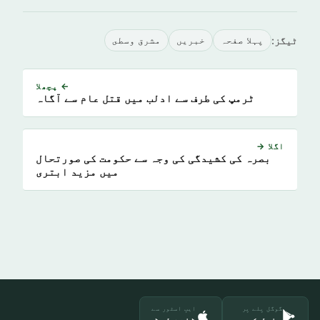
ٹیگز:
پہلا صفحہ
خبريں
مشرق وسطى
← پچھلا
ٹرمپ کی طرف سے ادلب میں قتل عام سے آگاہ
اگلا →
بصرہ کی کشیدگی کی وجہ سے حکومت کی صورتحال
میں مزید ابتری
گوگل پلے پر
ایپ اسٹور سے