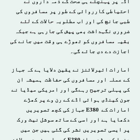
اڈہ پر پہنچتے ہی صحت کے ذمہ داروں نے
احتیاطی کارروائی کے طور پر مسافروں کی
طبی جانچ کی اور اب مطلوبہ حالات کے لئے
ضروری نگہداشت بھی پیش کی جارہی ہے جبکہ
بقیہ مسافروں کو تھوڑے ہی وقت میں جانے کی
اجازت دے دی جائے گی۔
امارات ائیرلائنز نے یقین دلایا ہے کہ جہاز
کے عملہ اور مسافروں کی حفاظت ہمیشہ ان
کی پہلی ترجیح رہےگی اور امریکی میڈیا نے
جون کینڈی ہوائی اڈے کے رن وے پر کھڑے
امارات کے E380 جہاز کی کچھ تصویریں
دکھایا ہے اور اسی کے ساتھ سوشل نیٹ ورک
پر ایسی تصویریں نشر کی گئی ہیں جن میں