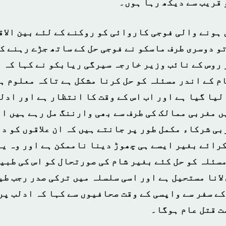
 قریب سے دیکھ رہا ہوں۔
 ہونے والی فوجی کاروائی کو روکنے کے لئے بین الا
تو دوسری طرف ماسکو نے فوجی حل کے ساتھ جڑے رہنے ک
 روس کے نائب وزیر خارجہ سیرگی ریابکو نے کہا کہ 
م کے اندر مسئلہ کو حل کرنا مشکل ہے تاکہ معلوم ہو
یا گیا ہے اور اب اس کے وقت کا انتظار ہے اور ادل
ں مغربی ممالک کی طرف سے بھی وارننگ مل رہے ہیں ا
بی شرکاء مکمل طور پر جانتے ہیں کہ ان علاقوں کو د
کرائے بغیر ایسے ہی چھوڑ دینا ناممکن ہے اور وہ یہ
مسئلہ کو حل کئے بغیر شام کی صورتحال کو اس کی طبی
لانا مستحیل ہے اور اسی سلسلہ میں ترکی صدر رجب طی
ے سفر سے واپسی کے وقت صحافیوں سے کہا کہ ادلب پر
ت قتل عام ہوگا۔