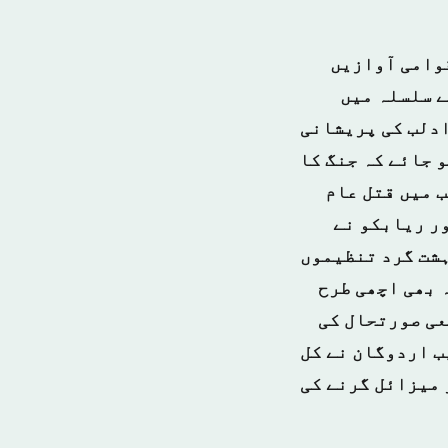
قوامی آوازیں
ے سلسلہ میں
ادلب کی پریشانی
 جائے کہ جنگ کا
ب میں قتل عام
ور ریابکو نے
ہشت گرد تنظیموں
 بھی اچھی طرح
عی صورتحال کی
ب اردوگان نے کل
 میزائل گرنے کی