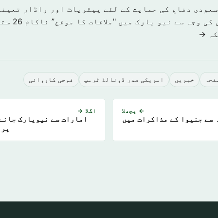
سعودی دفاع کی حمایت کے لئے پیٹریاٹ اور راڈار تعینا
کی وجہ سے نیو یارک میں "ملاقات کا موقع” ناکام
26 ستمبر 2019
كہ →
صفحہ
خبريں
امریکی صدر ڈونالڈ ٹرمپ
فوجی کاروائی
← پچھلا
اگلا →
 سے جنیوا کے مذاکرات میں
امارات سے نیویارک جانے
پری