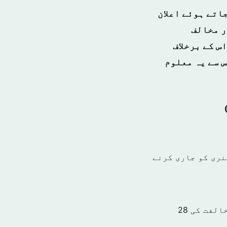
اتے ہوئے اعلان
ر مخالف
س کے برخلاف
س سے یہ معلوم
نری کو جاری کرنے
الفت کی
28