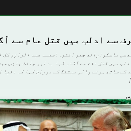
ف سے ادلب میں قتل عام سے آگ
دسی ماسکو : رائد جبر انقرہ : سعید عبد الرازق کل 
دلب میں قتل عام سے آگاہ کیا ہے اور وائٹ ہاؤس میں
د کے ساتھ ہونے والی میٹنگ کے دوران کہا کہ دنیا 
دو