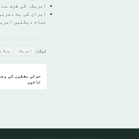
امریکہ کی طرف سے 
ایران کی ہٹ دھرمی 
تمام دیکھیں امري
ٹیگز:
امريكہ
پہلا 
حوثی مشقوں کی وجہ
تاخیر