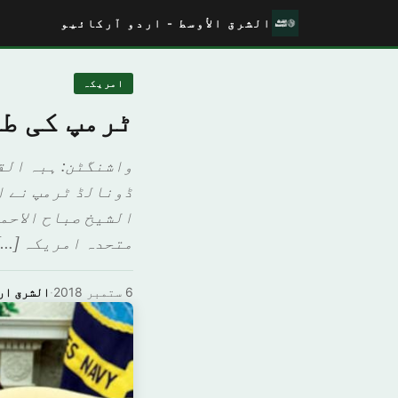
الشرق الأوسط - اردو آرکائیو
امريكہ
ٹرمپ کی طر
واشنگٹن: ہبہ الق
ڈونالڈ ٹرمپ نے ا
الشیخ صباح الاحم
متحدہ امریکہ […]
6 ستمبر 2018
·
الشرق ار