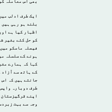
بھی اس معاملہ کو
ایک طرف ادلب میں
بلند ہو رہی ہیں 
اظہار کیا ہے اور
کو حل کئے بغیر شا
فیصلہ ماسکو میں ل
ہونے کے سلسلہ می
کہا کہ ہمارے مغر
کے ہاتھ سے آزاد 
جانتے ہیں کہ اس 
طرف دوبارہ واپس 
اپنے قرگیزستان ک
وجہ سے بہت زبردس