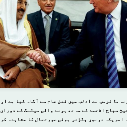
نالڈ ٹرمپ نے ادلب میں قتل عام سے آگاہ کیا ہے اور
یخ صباح الاحمد کے ساتھ ہونے والی میٹنگ کے دوران 
امریکہ دونوں بگڑتی ہوئی صورتحال کا مشاہدہ کر ر