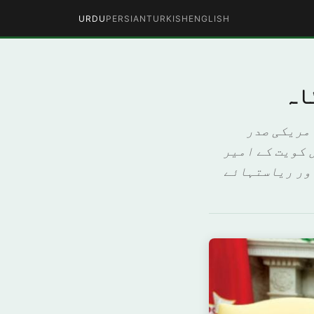
URDU
PERSIAN
TURKISH
ENGLISH
اہ
امریکی صدر
 کویت کے امیر
اور ریاستہائے