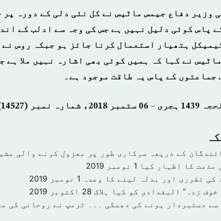
 وزیر دفاع جیمس ماٹیس نے کل نئی دلی کے دورہ پر ج
ے پاس کوئی دلیل نہیں ہے جس کی وجہ سے ادلب کے اند
کیمیکل ہتھیار استعمال کرنا جائز ہو جبکہ روس نے ا
ماٹیس نے کہا کہ ہمیں کوئی بھی اشارہ نہیں ملا ہے ج
 جماعتوں کے پاس یہ طاقت موجود ہے۔
كہ
ئندگان کے ذریعہ سرکاری طور پر معزول کرنے والی مشی
 مذمت کا اظہار کیا
1 نومبر 2019
 کی تقرری اور بدلہ لینے کا وعدہ
1 نومبر 2019
خوف زدہ” البغدادی کو کیا ہلاک
28 اکتوبر 2019
سے دستبردار ہونے کی دھمکی ۔۔۔ ٹرمپ نے روحانی کی مخ