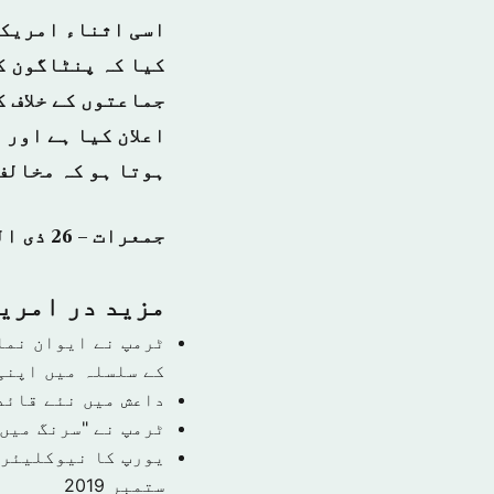
اسی اثناء امریکی
کیا کہ پنٹاگون ک
جماعتوں کے خلاف 
اعلان کیا ہے اور 
ہوتا ہو کہ مخالف
جمعرات – 26 ذی الحجہ 1439 ہجری – 06 ستمبر 2018ء شمارہ نمبر (14527)
مزید در امري
ٹرمپ نے ایوان نما
کے سلسلہ میں اپنی
داعش میں نئے قائد
ٹرمپ نے "سرنگ میں 
یورپ کا نیوکلیئر 
ستمبر 2019