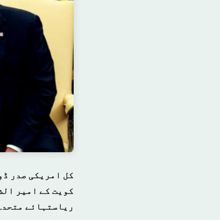
کل امریکی صدر ڈو
کویت کے امیر الش
ریاستہائے متحدہ 