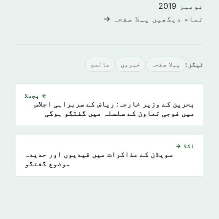
نومبر 2019
تمام دیکھیں پہلا صفحہ →
ٹیگز:
پہلا صفحہ
خبريں
عالمى
← پچھلا
بحرین کے وزیر خارجہ: ریاض کے سربراہی اجلاس
میں فوجی تعاون کے سلسلہ میں گفتگو ہوگی
اگلا →
سویڈن کے مذاکرات میں قیدیوں اور حدیدہ
موضوع گفتگو