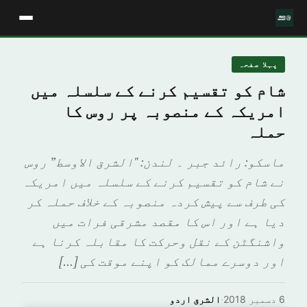
پہلا صفحہ
شام کو تقسیم کرنے کے سلسلہ میں
امریکہ کے منصوبہ پر روس کا
حملہ
ماسکو: رائد جبر ۔ لندن: "الشرق الاوسط” روس
نے شام کو تقسیم کرنے کے سلسلہ میں امریکہ
کی طرف سے پیش کردہ منصوبہ کے خلاف حملہ کر
دیا ہے اور اس کا مقصد مشرقی فرات میں
واشنگٹن کے نقل وحرکت کا مقابلہ کرنا ہے
اور دوسرے ممالک کو اپنے موقت کی […]
6 دسمبر 2018
·
الشرق اردو