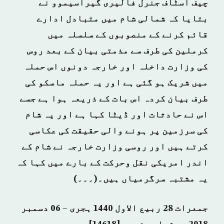
چیف اسٹاف جنرل فالیری گیراسیموو نے
بتایا کہ شمالی شام میں متبادل ادارے
قائم کرنے کے منصوبوں کے سلسلہ میں
کرملین کی طرف سے مذمتی بیان کے بعد روس
کی وزارت داخلہ اور خارجہ دونوں اس حملہ
میں شریک ہو گئی ہے اور یہ حملہ ماسکو کی
طرف بیان کردہ اس بات کے ذریعہ ہوا ہے جسے
اس نے حادثات اور ڈیٹا کہا ہے اور یہ شام
کی سرزمین پر ہونے والی حقیقت کی عکاسی
کرتے ہیں اور روسی وزارت خارجہ نے شام کے
اندر امریکی نقل وحرکت کے بارے میں کہا کہ
یہ مشتبہ سرگرمیاں ہیں۔(۔۔۔)
جمعرات 28 ربیع الاول 1440 ہجری – 06 دسمبر