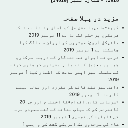
2018ء – شمارہ نمبر [14618]
مزید در پہلا صفحہ
گریفتھ: میرا مشن حل کو آسان بنانا ہے ناکہ
فریقوں پر حکم لگانا ہے
11 نومبر 2019
مائیکل آرون: حوثیوں کو ایران سے الگ کیا
جاسکتا ہے
1 نومبر 2019
ٹرمپ نے ایوان نمائندگان کے ذریعہ سرکاری
طور پر معزول کرنے والی مشینری کو جاری کرنے
کے سلسلہ میں اپنی مذمت کا اظہار کیا
1 نومبر
2019
داعش میں نئے قائد کی تقرری اور بدلہ لینے
کا وعدہ
1 نومبر 2019
«سرمایہ کاری اقدام»کا اختتام اور جی 20
کانفرنس کو کامیاب بنانے کے لئے سعودی عرب
کی قابلیت کی تصدیق
1 نومبر 2019
شام کی سرحدوں تک امریکی گشت کی واپسی
1