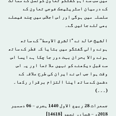
میں سب سے اہم گفتگو تعاون کونسل کے ممالک
کے درمیان اسٹریٹیجک فوجی تعاون کے
سلسلہ میں ہوگی اور اس اجلاس میں چند فیصلے
بھی لئے جائیں گے۔
الشیخ خالد نے "الشرق الاوسط” کے ساتھ
ہونے والی گفتگو میں بتایا کہ قطر کے ساتھ
ہونے والا بحران بہت دور جا چکا ہے ایسا اس
سے قبل دیکھنے کو نہیں ملا تھا اور یہ اس
وقت ہوا جب اس نے ایران کی طرح علاقہ کے
دشمن کے ساتھ اپنا التزام برقرار رکھا۔
(۔۔۔)
جمعرات 28 ربیع الاول 1440 ہجری – 06 دسمبر
2018ء – شمارہ نمبر [14618]