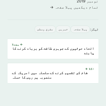
نومبر 2019
تمام دیکھیں پہلا صفحہ →
ٹیگز:
پہلا صفحہ
خبريں
مشرق وسطى
← پچھلا
اتحاد حوثیوں کے جوہری طاقت کو برباد کرنے کا
پابند
اگلا →
شام کو تقسیم کرنے کے سلسلہ میں امریکہ کے
منصوبہ پر روس کا حملہ