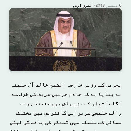
6 دسمبر 2018
·
الشرق اردو
بحرین کے وزیر خارجہ الشیخ خالد آل خلیفہ
نے بتایا ہے کہ خادم حرمین شریف کی طرف سے
اگلے اتوار کے دن ریاض میں منعقد ہونے
والے خلیجی سربراہی کانفرنس میں مختلف
مسائل کے سلسلہ میں گفتگو کی جائے گی لیکن