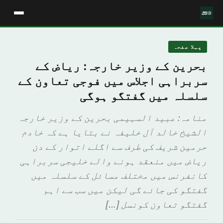
پہلا صفحہ
بحرین کے وزیر خارجہ: ریاض کے
سربراہی اجلاس میں فوجی تعاون کے
سلسلہ میں گفتگو ہوگی
منامہ: عبید السہیمی بحرین کے وزیر خارجہ
الشیخ خالد آل خلیفہ نے بتایا ہے کہ خادم
حرمین شریف کی طرف سے اگلے اتوار کے دن
ریاض میں منعقد ہونے والے خلیجی سربراہی
کانفرنس میں مختلف مسائل کے سلسلہ میں
گفتگو کی جائے گی لیکن میں سب سے اہم
گفتگو تعاون کونسل […]