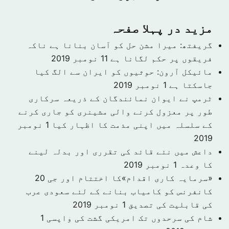
مزید در پہلا صفحہ
گریفتھ: میرا مشن حل کو آسان بنانا ہے ناکہ
فریقوں پر حکم لگانا ہے
11 نومبر 2019
مائیکل آرون: حوثیوں کو ایران سے الگ کیا
جاسکتا ہے
1 نومبر 2019
ٹرمپ نے ایوان نمائندگان کے ذریعہ سرکاری
طور پر معزول کرنے والی مشینری کو جاری کرنے
کے سلسلہ میں اپنی مذمت کا اظہار کیا
1 نومبر
2019
داعش میں نئے قائد کی تقرری اور بدلہ لینے
کا وعدہ
1 نومبر 2019
«سرمایہ کاری اقدام»کا اختتام اور جی 20
کانفرنس کو کامیاب بنانے کے لئے سعودی عرب
کی قابلیت کی تصدیق
1 نومبر 2019
شام کی سرحدوں تک امریکی گشت کی واپسی
1