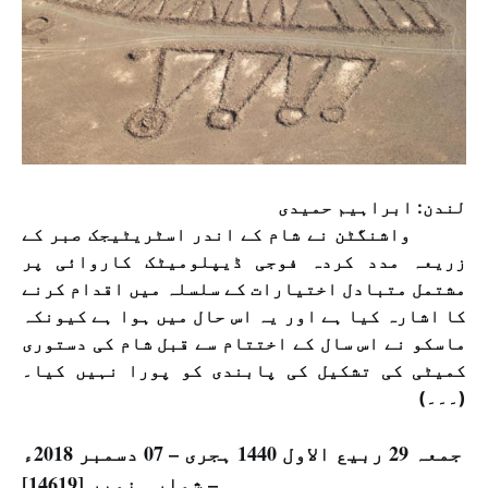
لندن: ابراہیم حمیدی
واشنگٹن نے شام کے اندر اسٹریٹیجک صبر کے
زریعہ مدد کردہ فوجی ڈیپلومیٹک کاروائی پر
مشتمل متبادل اختیارات کے سلسلہ میں اقدام کرنے
کا اشارہ کیا ہے اور یہ اس حال میں ہوا ہے کیونکہ
ماسکو نے اس سال کے اختتام سے قبل شام کی دستوری
کمیٹی کی تشکیل کی پابندی کو پورا نہیں کیا۔
(۔۔۔)
جمعہ 29 ربیع الاول 1440 ہجری – 07 دسمبر 2018ء
– شمارہ نمبر [14619]