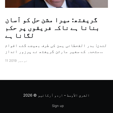
گریفتھ: میرا مشن حل کو آسان
بنانا ہے ناکہ فریقوں پر حکم
لگانا ہے
لندن: بدر القحطانی یمن کی طرف بھیجے گئے اقوام
متحدہ کے سفیر مارٹن گریفتھ نے پرزور انداز
میں کہا کہ وہ یمن میں جنگ کے خاتمہ کے لئے
11 نومبر 2019
ثالثی اور اس کشمکش کی حدبندی کرنے کے لئے ایک
وسیع معاہدہ کرنے کے سلسلہ میں مدد کرنے کا
کردار ادا کر رہے ہیں […]
الشرق الأوسط - اردو آرکائیو
© 2026
Sign up