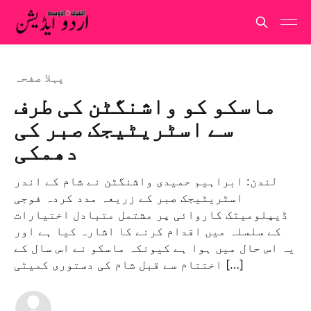
پہلا صفحہ
ماسکو کو واشنگٹن کی طرف
سے اسٹریٹیجک صبر کی
دھمکی
لندن: ابراہیم حمیدی واشنگٹن نے شام کے اندر
اسٹریٹیجک صبر کے زریعہ مدد کردہ فوجی
ڈیپلومیٹک کاروائی پر مشتمل متبادل اختیارات
کے سلسلہ میں اقدام کرنے کا اشارہ کیا ہے اور
یہ اس حال میں ہوا ہے کیونکہ ماسکو نے اس سال کے
اختتام سے قبل شام کی دستوری کمیٹی […]