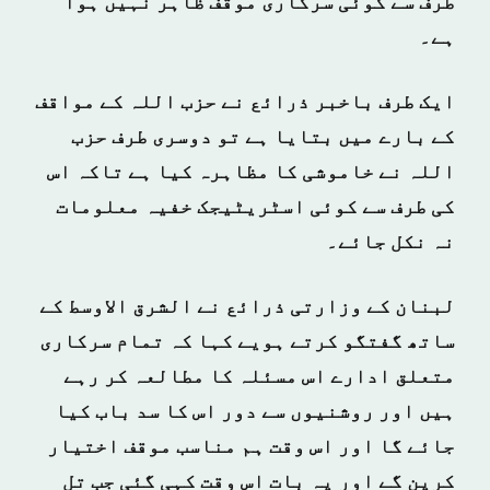
طرف سے کوئی سرکاری موقف ظاہر نہیں ہوا
ہے۔
ایک طرف باخبر ذرائع نے حزب اللہ کے مواقف
کے بارے میں بتایا ہے تو دوسری طرف حزب
اللہ نے خاموشی کا مظاہرہ کیا ہے تاکہ اس
کی طرف سے کوئی اسٹریٹیجک خفیہ معلومات
نہ نکل جائے۔
لبنان کے وزارتی ذرائع نے الشرق الاوسط کے
ساتھ گفتگو کرتے ہویے کہا کہ تمام سرکاری
متعلق ادارے اس مسئلہ کا مطالعہ کر رہے
ہیں اور روشنیوں سے دور اس کا سد باب کیا
جائے گا اور اس وقت ہم مناسب موقف اختیار
کرین گے اور یہ بات اس وقت کہی گئی جب تل