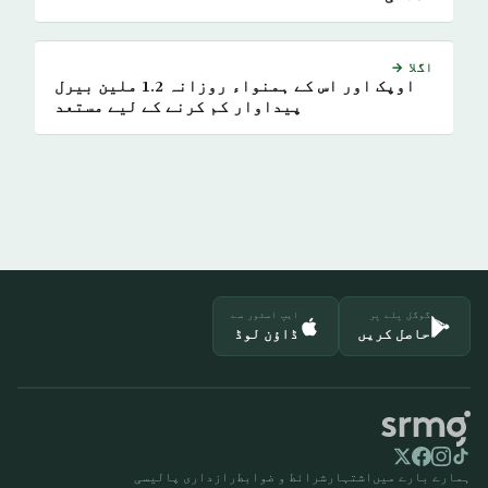
اگلا →
اوپک اور اس کے ہمنواء روزانہ 1.2 ملین بیرل
پیداوار کم کرنے کے لیے مستعد
گوگل پلے پر
ایپ اسٹور سے
حاصل کریں
ڈاؤن لوڈ
ہمارے بارے میں
اشتہار
شرائط و ضوابط
رازداری پالیسی