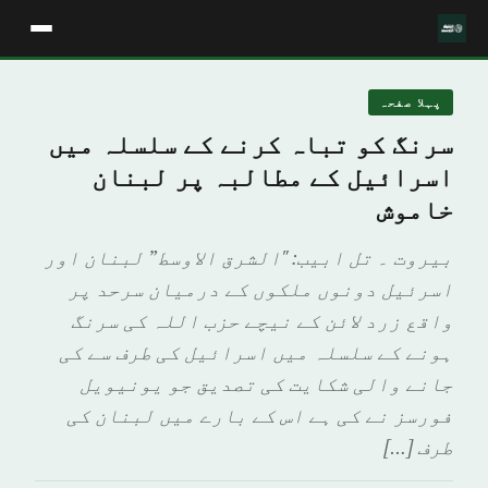
پہلا صفحہ
سرنگ کو تباہ کرنے کے سلسلہ میں
اسرائیل کے مطالبہ پر لبنان
خاموش
بیروت ۔ تل ابیب: "الشرق الاوسط” لبنان اور
اسرئیل دونوں ملکوں کے درمیان سرحد پر
واقع زرد لائن کے نیچے حزب اللہ کی سرنگ
ہونے کے سلسلہ میں اسرائیل کی طرف سے کی
جانے والی شکایت کی تصدیق جو یونیویل
فورسز نے کی ہے اس کے بارے میں لبنان کی
طرف […]