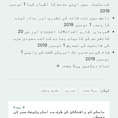
کے سلسلہ میں اپنی مذمت کا اظہار کیا
1 نومبر
2019
داعش میں نئے قائد کی تقرری اور بدلہ لینے
کا وعدہ
1 نومبر 2019
«سرمایہ کاری اقدام»کا اختتام اور جی 20
کانفرنس کو کامیاب بنانے کے لئے سعودی عرب
کی قابلیت کی تصدیق
1 نومبر 2019
شام کی سرحدوں تک امریکی گشت کی واپسی
1
نومبر 2019
تمام دیکھیں پہلا صفحہ →
ٹیگز:
پہلا صفحہ
خبريں
مشرق وسطى
← پچھلا
ماسکو کو واشنگٹن کی طرف سے اسٹریٹیجک صبر کی
دھمکی