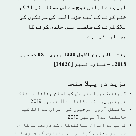
ابیب نے لبانی فوج سے اس مسئلہ کی آگ کو
ختم کرنے کے لیے حزب اللہ کی سرنگوں کو
ہلاک کرنے کے سلسلہ میں جلدی کرنے کا
مطالبہ کیا ہے۔
ہفتہ 30 ربیع الاول 1440 ہجری – 08 دسمبر
2018ء – شمارہ نمبر [14620]
مزید در پہلا صفحہ
گریفتھ: میرا مشن حل کو آسان بنانا ہے ناکہ
فریقوں پر حکم لگانا ہے
11 نومبر 2019
مائیکل آرون: حوثیوں کو ایران سے الگ کیا
جاسکتا ہے
1 نومبر 2019
ٹرمپ نے ایوان نمائندگان کے ذریعہ سرکاری
طور پر معزول کرنے والی مشینری کو جاری کرنے