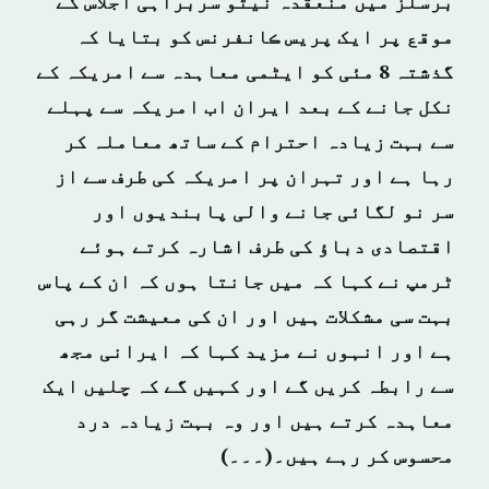
برسلز میں منعقدہ نیٹو سربراہی اجلاس کے
موقع پر ایک پریس ڪانفرنس کو بتایا کہ
گذشتہ 8 مئی کو ایٹمی معاہدہ سے امریکہ کے
نکل جانے کے بعد ایران اب امریکہ سے پہلے
سے بہت زیادہ احترام کے ساتھ معاملہ کر
رہا ہے اور تہران پر امریکہ کی طرف سے از
سر نو لگائی جانے والی پابندیوں اور
اقتصادی دباؤ کی طرف اشارہ کرتے ہوئے
ٹرمپ نے کہا کہ میں جانتا ہوں کہ ان کے پاس
بہت سی مشکلات ہیں اور ان کی معیشت گر رہی
ہے اور انہوں نے مزید کہا کہ ایرانی مجھ
سے رابطہ کریں گے اور کہیں گے کہ چلیں ایک
معاہدہ کرتے ہیں اور وہ بہت زیادہ درد
محسوس کر رہے ہیں۔(۔۔۔)