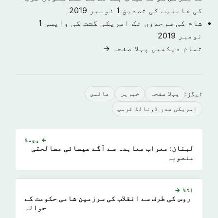
کی قابلیت کی تصدیق
1 نومبر 2019
شام کی سرحدوں تک امریکی گشت کی واپسی
1
نومبر 2019
تمام دیکھیں پہلا صفحہ →
ٹیگز:
پہلا صفحہ
خبريں
عالمى
امریکی صدر ڈونالڈ ٹرمپ
← پچھلا
لبنان: معراب معاہدہ سے آگے عیسائی مصالحتی
منصوبہ
اگلا →
روس کی طرف سے انقلاب کی سرزمین شامی حکومت کے
حوالہ