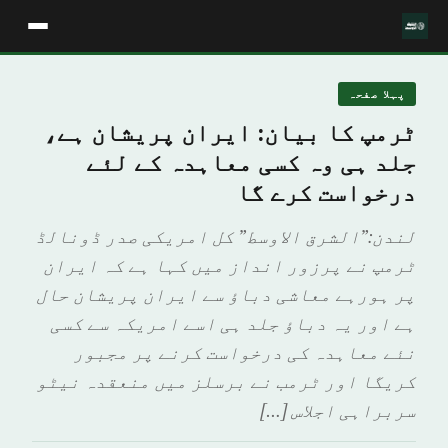
پہلا صفحہ
ٹرمپ کا بیان: ایران پریشان ہے،
جلد ہی وہ کسی معاہدہ کے لئے
درخواست کرے گا
لندن:”الشرق الاوسط” کل امریکی صدر ڈونالڈ
ٹرمپ نے پرزور انداز میں کہا ہے کہ ایران
پر ہورہے معاشی دباؤ سے ایران پریشان حال
ہے اور یہ دباؤ جلد ہی اسے امریکہ سے کسی
نئے معاہدہ کی درخواست کرنے پر مجبور
کریگا اور ٹرمب نے برسلز میں منعقدہ نیٹو
سربراہی اجلاس […]