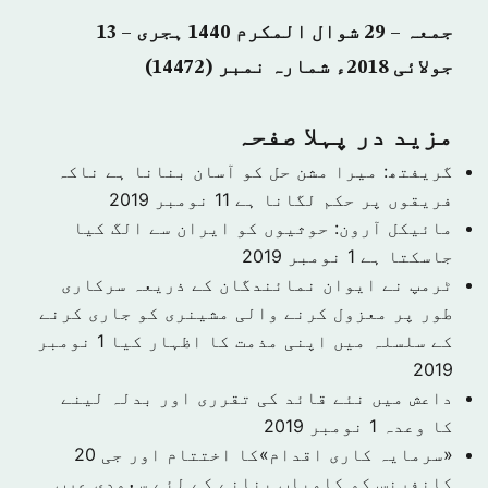
جمعہ – 29 شوال المکرم 1440 ہجری – 13
جولائی 2018ء شمارہ نمبر (14472)
مزید در پہلا صفحہ
گریفتھ: میرا مشن حل کو آسان بنانا ہے ناکہ
فریقوں پر حکم لگانا ہے
11 نومبر 2019
مائیکل آرون: حوثیوں کو ایران سے الگ کیا
جاسکتا ہے
1 نومبر 2019
ٹرمپ نے ایوان نمائندگان کے ذریعہ سرکاری
طور پر معزول کرنے والی مشینری کو جاری کرنے
کے سلسلہ میں اپنی مذمت کا اظہار کیا
1 نومبر
2019
داعش میں نئے قائد کی تقرری اور بدلہ لینے
کا وعدہ
1 نومبر 2019
«سرمایہ کاری اقدام»کا اختتام اور جی 20
کانفرنس کو کامیاب بنانے کے لئے سعودی عرب