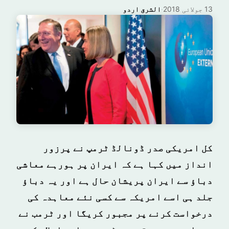
13 جولائی 2018
·
الشرق اردو
کل امریکی صدر ڈونالڈ ٹرمپ نے پرزور
انداز میں کہا ہے کہ ایران پر ہورہے معاشی
دباؤ سے ایران پریشان حال ہے اور یہ دباؤ
جلد ہی اسے امریکہ سے کسی نئے معاہدہ کی
درخواست کرنے پر مجبور کریگا اور ٹرمب نے