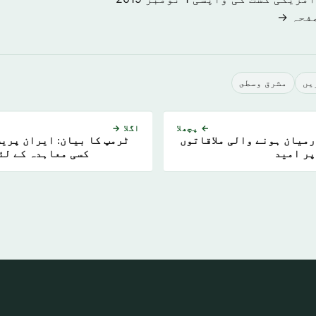
صفحہ →
يں
مشرق وسطى
← پچھلا
اگلا →
رمیان ہونے والی ملاقاتوں
ٹرمپ کا بیان: ایران پریش
پر امید
کسی معاہدہ کے لئ