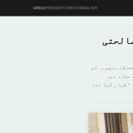
URDU
PERSIAN
TURKISH
ENGLISH
صالحتی
حت کے منصوبہ کو
 مفاد میں
 اظہار کیا تھا