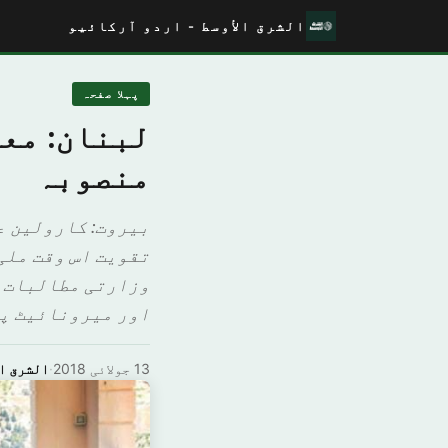
الشرق الأوسط - اردو آرکائیو
پہلا صفحہ
لبنان: مع
منصوبہ
بيروت: كارولين ع
تقویت اس وقت ملی
وزارتی مطالبات ک
اور میرونائیٹ پیٹر
13 جولائی 2018
·
الشرق ا