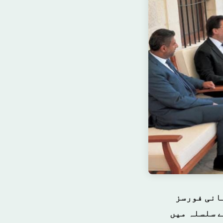
انی فورسز
ے سلسلہ میں