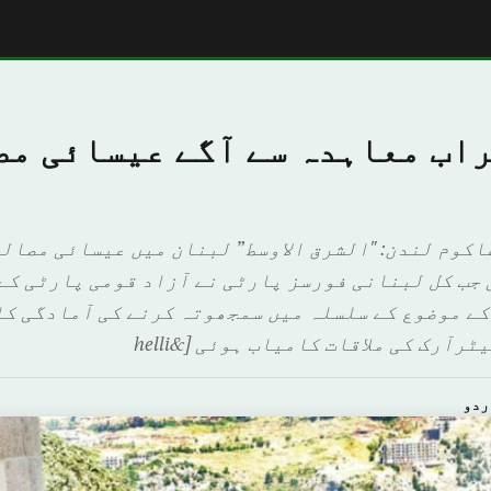
راب معاہدہ سے آگے عیسائی م
اكوم لندن: "الشرق الاوسط” لبنان میں عیسائی مصال
 جب کل لبنانی فورسز پارٹی نے آزاد قومی پارٹی کے
ے موضوع کے سلسلہ میں سمجھوتہ کرنے کی آمادگی کا
آرک کی ملاقات کامیاب ہوئی [&helli
ردو