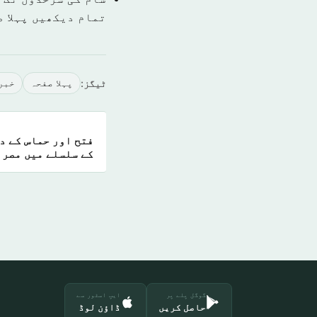
تمام دیکھیں پہلا 
ٹیگز:
پہلا صفحہ
خبر
فتح اور حماس کے د
کے سلسلے میں مصر 
گوگل پلے پر
ایپ اسٹور سے
حاصل کریں
ڈاؤن لوڈ