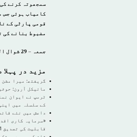
سمجھوتہ کرنے کی 
کامیاب ہوئی جس م
قومی پارٹی کے نا
مضبوط بنانے کی ت
جمعہ – 29 شوال المکرم 1440 ہجری – 13 جولائی 2018ء شمارہ نمبر (14472)
مزید در پہلا 
گریفتھ: میرا مشن 
مائیکل آرون: حوثی
ٹرمپ نے ایوان نما
کے سلسلہ میں اپنی
داعش میں نئے قائد
قابلیت کی تصدیق
1 نومبر 9
شام کی سرحدوں تک 