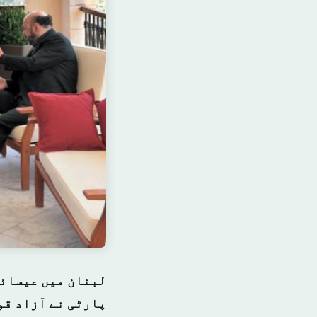
لبنان میں عیسائی
پارٹی نے آزاد قو