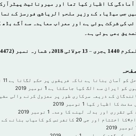
آمادگی کا اظہار کیا تھا اور میرونائیٹ پیٹرآرک 
یں جس میڈیاء کے وزیر ملحم الرياشي فورسز کے نما
ئب کی شرکت ہوئی ہے اور معراب معاہدہ سے آگے بڈھ ک
صدیق بھی ہوئی ہے۔
صفحہ
حل کو آسان بنانا ہے ناکہ فریقوں پر حکم لگانا ہے
11 نومبر 2019
وں کو ایران سے الگ کیا جاسکتا ہے
1 نومبر 2019
ئندگان کے ذریعہ سرکاری طور پر معزول کرنے والی مشی
 مذمت کا اظہار کیا
1 نومبر 2019
 کی تقرری اور بدلہ لینے کا وعدہ
1 نومبر 2019
«سرمایہ کاری اقدام»کا اختتام اور جی 20 کانفرنس کو کا
201
امریکی گشت کی واپسی
1 نومبر 2019