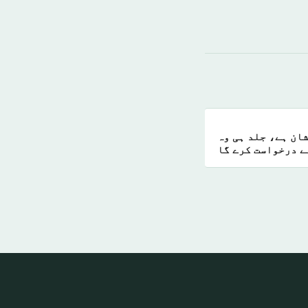
ان ہے، جلد ہی وہ
ے درخواست کرے گا