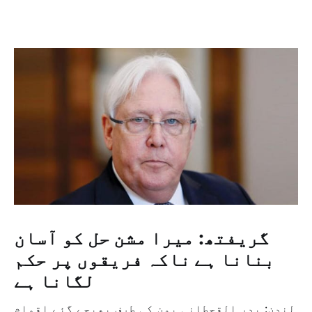
گریفتھ: میرا مشن حل کو آسان
بنانا ہے ناکہ فریقوں پر حکم
لگانا ہے
لندن: بدر القحطانی یمن کی طرف بھیجے گئے اقوام