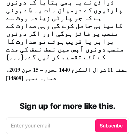
ذرائع نے یہ بھی بتایا کہ دونوں
پارٹیوں کے درمیان بات یہ طے ہوئی
ہے کہ جو پارٹی زیادہ ووٹ سے
کامیابی حاصل کرے گی وہی صدارت کے
منصب پر فائز ہوگی اور اگر دونوں
برابر یا قریب ہوئے تو صدارت کا
منصب دونوں آپس میں نصف نصف کی مدت
کے لئے تقسیم کر لیں گے۔(۔۔۔)
ہفتہ 11 شوال المکرم 1440 ہجری – 15 جون 2019ء
– شمارہ نمبر [14809]
Sign up for more like this.
Enter your email
Subscribe