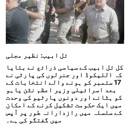
تل ابیب: نظیر مجلی
کل تل ابیب کے سیاسی ذرائع نے بتایا
کہ اللیکوڈ اور جنرلوں کی پارٹی نے
17 ستمبر کو ہونے والے انتخابات کے
بعد اسرائیلی وزیر اعظم نٹن یاہو
کو ہٹانے اور دونوں پارٹیو کی وحدت
میں ایک حکومت تشکیل کرنے کے امکان
کے سلسلہ میں رازدارانہ طور پر آپس
میں گفتگو کی ہے۔