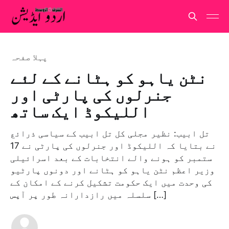
پہلا صفحہ
نٹن یاہو کو ہٹانے کے لئے
جنرلوں کی پارٹی اور
اللیکوڈ ایک ساتھ
تل ابیب: نظیر مجلی کل تل ابیب کے سیاسی ذرائع
نے بتایا کہ اللیکوڈ اور جنرلوں کی پارٹی نے 17
ستمبر کو ہونے والے انتخابات کے بعد اسرائیلی
وزیر اعظم نٹن یاہو کو ہٹانے اور دونوں پارٹیو
کی وحدت میں ایک حکومت تشکیل کرنے کے امکان کے
سلسلہ میں رازدارانہ طور پر آپس […]