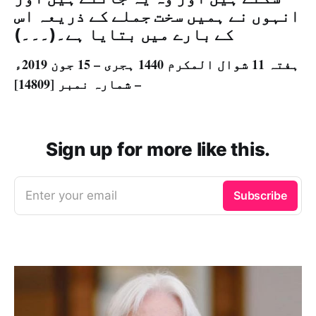
انہوں نے ہمیں سخت جملے کے ذریعہ اس
کے بارے میں بتایا ہے۔(۔۔۔)
ہفتہ 11 شوال المکرم 1440 ہجری – 15 جون 2019ء
– شمارہ نمبر [14809]
Sign up for more like this.
Enter your email
Subscribe