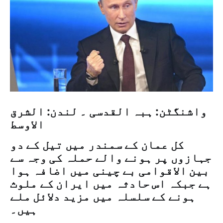
واشنگٹن: ہبہ القدسی ۔ لندن: الشرق
الاوسط
کل عمان کے سمندر میں تیل کے دو
جہازوں پر ہونے والے حملہ کی وجہ سے
بین الاقوامی بے چینی میں اضافہ ہوا
ہے جبکہ اس حادثہ میں ایران کے ملوث
ہونے کے سلسلہ میں مزید دلائل ملے
ہیں۔