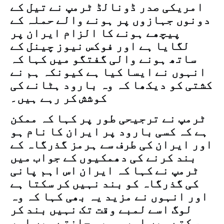
امریکی صدر ڈونالڈ ٹرمپ نے تیل کے
دونوں جہازوں پر ہونے والے حملہ کے
پیچھے ہونے کا الزام ایران پر
لگایا ہے اور فوكس نیوز چینل کے
ساتھ ہونے والی گفتگو میں کہا کہ
انہوں نے ایسا کیا ہے کیونکہ ہم نے
کشتی کو دیکھا کہ وہ بارود ہٹانے کی
کوشش کر رہے ہیں۔
ٹرمپ نے ترجیحی طور پر کہا کہ ممکن
ہے کہ کسی بارود پر ایران کا نام ہو
اور ایران کی طرف سے ہرمز گذرگاہ کے
بند کرنے کی دھمکیوں کے جواب میں
ٹرمپ نے کہا کہ ایران اس اہم پانی
کی گذرگاہ کو بند نہیں کر سکتا ہے
اور انہوں نے مزید یہ بھی کہا کہ وہ
لوگ اسے لمبے وقت تک نہیں بند کر
سکتے ہیں اور وہ یہ جانتے ہیں اور