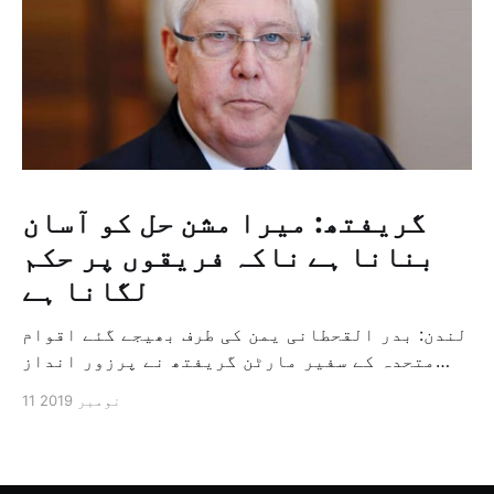
گریفتھ: میرا مشن حل کو آسان
بنانا ہے ناکہ فریقوں پر حکم
لگانا ہے
لندن: بدر القحطانی یمن کی طرف بھیجے گئے اقوام
متحدہ کے سفیر مارٹن گریفتھ نے پرزور انداز
میں کہا کہ وہ یمن میں جنگ کے خاتمہ کے لئے
11 نومبر 2019
ثالثی اور اس کشمکش کی حدبندی کرنے کے لئے ایک
وسیع معاہدہ کرنے کے سلسلہ میں مدد کرنے کا
کردار ادا کر رہے ہیں […]