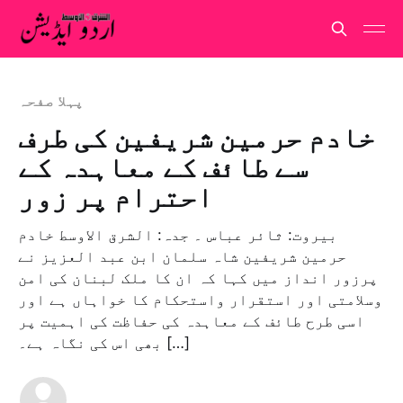
پہلا صفحہ
خادم حرمین شریفین کی طرف
سے طائف کے معاہدہ کے
احترام پر زور
بیروت: ثائر عباس ۔ جدہ: الشرق الاوسط خادم
حرمین شریفین شاہ سلمان ابن عبد العزیز نے
پرزور انداز میں کہا کہ ان کا ملک لبنان کی امن
وسلامتی اور استقرار واستحکام کا خواہاں ہے اور
اسی طرح طائف کے معاہدہ کی حفاظت کی اہمیت پر
بھی اس کی نگاہ ہے۔ […]