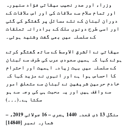
وزراء اور صدر نجیب میقاتی فؤاد سنیورہ
اور تمام سلام سے ملاقات کی اور اس ملاقات کے
دوران لبنان کے نئے مسائل پر گفتگو کی گئی
اور اسی طرح دونوں ملک کے برادرانہ تعلقات
کے سلسلہ میں بھی گفت وشنید ہوئی۔
میقاتی نے الشرق الاوسط کے ساتھ گفتگو کرتے
ہوئے کہا کہ ہمیں سعودی عرب کی طرف سے لبنان
کے سلسلہ میں بہت زیادہ اہمیت اور احترام
کا احساس ہوا ہے اور انہوں نے مزید کہا کہ
خادم حرمین شریفین نے لبنان سے متعلق امور
سے واقف ہیں اور یہ محبت ہی کی وجہ سے ہو
سکتا ہے۔(۔۔۔)
منگل 13 ذی قعدہ 1440 ہجری – 16 جولائی 2019ء –
شمارہ نمبر [14840]