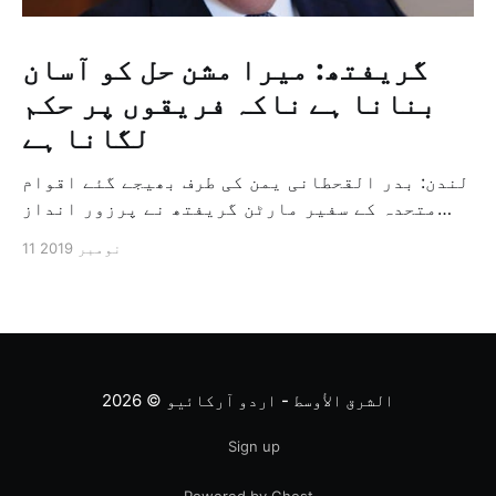
گریفتھ: میرا مشن حل کو آسان
بنانا ہے ناکہ فریقوں پر حکم
لگانا ہے
لندن: بدر القحطانی یمن کی طرف بھیجے گئے اقوام
متحدہ کے سفیر مارٹن گریفتھ نے پرزور انداز
میں کہا کہ وہ یمن میں جنگ کے خاتمہ کے لئے
11 نومبر 2019
ثالثی اور اس کشمکش کی حدبندی کرنے کے لئے ایک
وسیع معاہدہ کرنے کے سلسلہ میں مدد کرنے کا
کردار ادا کر رہے ہیں […]
الشرق الأوسط - اردو آرکائیو
© 2026
Sign up