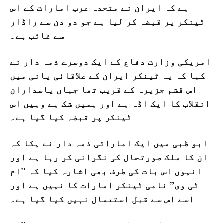
ہے کہ ایران نے متحدہ عرب امارات کے اس
ٹینکر پر قبضہ کر لیا ہے جو دو دن سے راڈار
سے غائب ہے۔
امریکی وزارت دفاع کے ایک دوسرے ذمہ دار نے
کہا کہ یہ ٹینکر ایران کے علاقائی پانی میں
اس قشم جزیرہ کے قریب تھا جہاں پاسداران
انقلاب کا ایک اڈہ ہے اور ہمیں شک ہے وہیں اس
ٹینکر پر قبضہ کیا گیا ہے۔
ابو ظبی میں ایک اماراتی ذمہ دار نے ہکا کہ
ان کا ملک صورتحال کی نگرانی کر رہا ہے اور
انہوں اس بات کی طرف بھی اشارہ کیا کہ "ام
ٹی وی” نامی ٹینکر امارات کا نہیں ہے اور
اسے اس سے قبل استعمال نہیں کیا گیا ہے۔