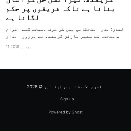
بنانا ہے ناکہ فریقوں پر حکم
لگانا ہے
لندن: بدر القحطانی یمن کی طرف بھیجے گئے اقوام
متحدہ کے سفیر مارٹن گریفتھ نے پرزور انداز
میں کہا کہ وہ یمن میں جنگ کے خاتمہ کے لئے
11 نومبر 2019
ثالثی اور اس کشمکش کی حدبندی کرنے کے لئے ایک
وسیع معاہدہ کرنے کے سلسلہ میں مدد کرنے کا
کردار ادا کر رہے ہیں […]
الشرق الأوسط - اردو آرکائیو
© 2026
Sign up
Powered by Ghost