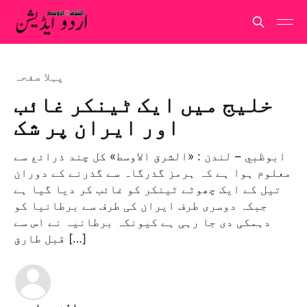
پہلا صفحہ
خلیج میں ایک ٹینکر غائب
اور ایران پر شک
ابوظبي – لندن : «الشرق الاوسط» کل چند ذرائع سے
معلوم ہوا ہے کہ ہرمز گذرگاہ سے گذرنے کے دوران
تیل کے ایک چھوٹے ٹینکر کو غائب کر دیا گیا ہے
جبکہ دوسری طرف ایران کی طرف سے برطانیا کو
دہمکی دی جا رہی ہے کیونکہ برطانیہ نے اس سے
قبل طارق […]