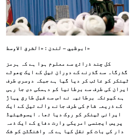
ابوظبي – لندن : «الشرق الاوسط»
کل چند ذرائع سے معلوم ہوا ہے کہ ہرمز
گذرگاہ سے گذرنے کے دوران تیل کے ایک چھوٹے
ٹینکر کو غائب کر دیا گیا ہے جبکہ دوسری طرف
ایران کی طرف سے برطانیا کو دہمکی دی جا رہی
ہے کیونکہ برطانیہ نے اس سے قبل طارق پہاڑ
کے ذریعہ شام کی طرف جانے والے تیل کے ایک
ایرانی ٹینکر کو روک دیا تھا۔ ایسوشیئیڈ
پریس ایجنسی امریکی وارت دفاع کے ایک ذمہ
دار کی بات کو نقل کیا ہے کہ واشنگٹن کو شک