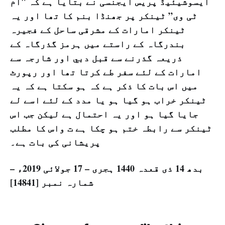
ایسوشیئیڈ پریس ایجنسی نے بتایا ہے کہ "ام
ٹی وی” ٹینکر پر جھنڈا بنم کا تھا اور یہ
ٹینکر امارات کے مشرقی ساحل کے فجیرہ
بندرگاہ کے راستے میں ہرمز گذرگاہ کے
ذریعہ گذرنے سے قبل دبي اور شارجہ سے
امارات کے لئے سفر طے کرتا تھا اور رپورٹ
میں اس بات کا ذکر ہے کہ ہو سکتا ہے کہ یہ
ٹینکر خراب ہو گیا ہو یا مدد کے لئے اسے لے
جایا گیا ہو اور یہ احتمال ہے لیکن جب اس
ٹینکر سے رابطہ ختم ہو چکا ہے ت واس کا مطلب
پریشانی کی بات ہے۔
بدھ 14 ذی قعدہ 1440 ہجری – 17 جولائی 2019ء –
شمارہ نمبر [14841]