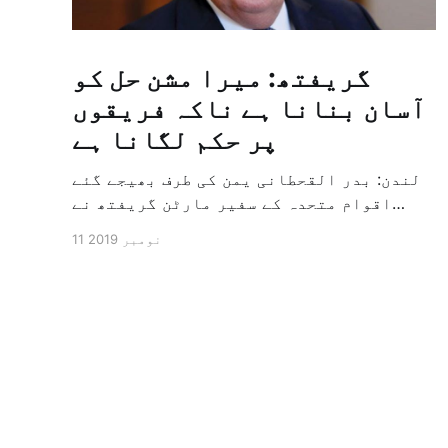
گریفتھ: میرا مشن حل کو
آسان بنانا ہے ناکہ فریقوں
پر حکم لگانا ہے
لندن: بدر القحطانی یمن کی طرف بھیجے گئے
اقوام متحدہ کے سفیر مارٹن گریفتھ نے
پرزور انداز میں کہا کہ وہ یمن میں جنگ کے
11 نومبر 2019
خاتمہ کے لئے ثالثی اور اس کشمکش کی
حدبندی کرنے کے لئے ایک وسیع معاہدہ کرنے
کے سلسلہ میں مدد کرنے کا کردار ادا کر
رہے ہیں […]