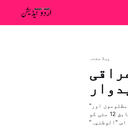
پہلا صفحہ
راقی
دوار
"الشرق الأوسط” سے فاضل عواد کی گفتگو: میرا ترجیحی کام مظلومون اور
فنکاروں کی حمایت ہے بغداد: "الشرق الأوسط” مبصرین کے مطابق 12 مئی کو
اس "الوطنیہ”