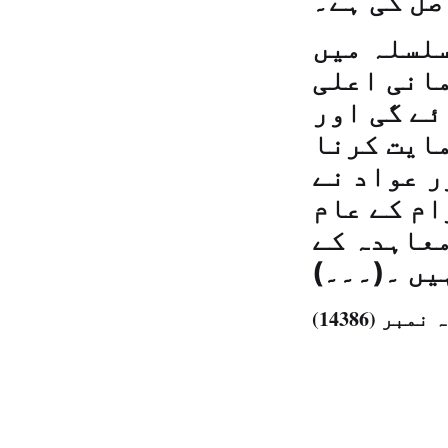
صل کی ہے۔
سلسلہ میں
مانی اعلی
ئے گی اور
مایت کرنا
ر عواد نے
ام کے عام
معاہدہ کے
یں ۔(۔۔۔)