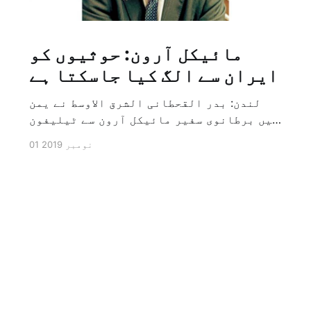
مائیکل آرون: حوثیوں کو
ایران سے الگ کیا جاسکتا ہے
لندن: بدر القحطانی الشرق الاوسط نے یمن
میں برطانوی سفیر مائیکل آرون سے ٹیلیفون
پر ہونے والے انٹرویو کے دوران سوال کیا
01 نومبر 2019
کہ کیا ایران کو حوثیوں سے الگ کیا جاسکتا
ہے؟ تو انہوں نے جواب کے طور پر کہا کہ ہاں
کیا جا سکتا ہے اور انہوں نے یہ بھی کہا
[…]