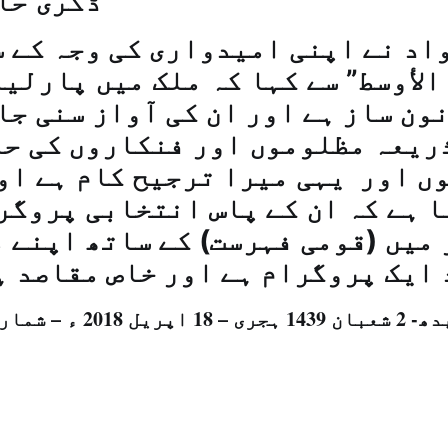
ڈگری حا
اد نے اپنی امیدواری کی وجہ کے 
الأوسط” سے کہا کہ ملک میں پارلی
ون ساز ہے اور ان کی آواز سنی جا
ذریعہ مظلوموں اور فنکاروں کی ح
ں اور یہی میرا ترجیح کام ہے او
 ہے کہ ان کے پاس انتخابی پروگر
 میں (قومی فہرست) کے ساتھ اپنے 
ایک پروگرام ہے اور خاص مقاصد ہ
عبان 1439 ہجری – 18 اپريل 2018 ء – شمارہ نمبر (14386)