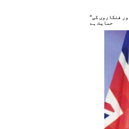
"الشرق الأوسط” سے فاضل عواد کی گفتگو: میرا ترجیحی کام مظلومون اور فنکاروں کی
حمایت ہے