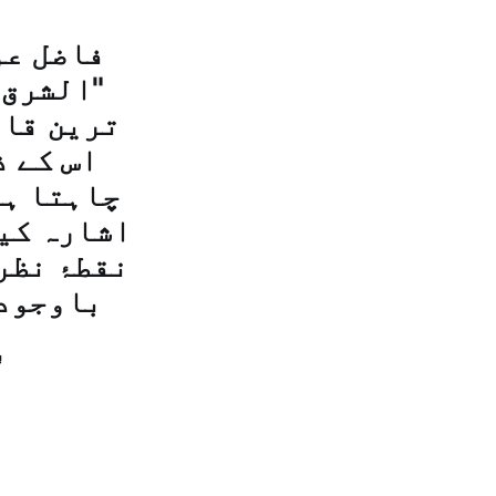
فاضل عو
"الشرق 
ترین قان
اس کے 
چاہتا ہو
اشارہ کیا
نقطۂ نظر
باوجود 
بدھ- 2 ش