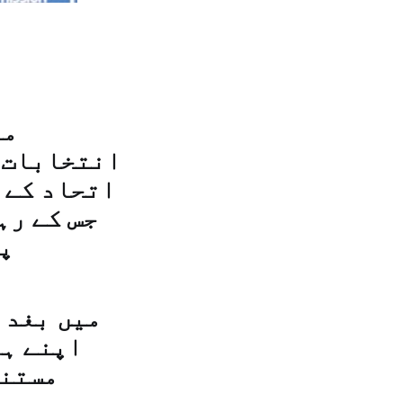
انتخابات م
اتحاد کے 
جس کے رہ
پ
اپنے ہم
مستنص