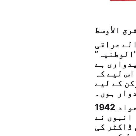
 ہونے والے عراقی
"الوطنیہ”
یدواری ہے
اس لیے کہ
کن کے لیے
وار ہوں۔
1942 میں بغداد کے اندر پیدا ہونے والے فاضل عواد
 انہوں نے
 ڈاکٹر کی