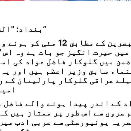
بغداد: "الشرق الأوسط”
مبصرین کے مطابق 12 مئی کو
یں حیرت انگیز جو بات ہے وہ اس 
ضمن میں گلوکار فاضل عواد کی ام
نماء سابق وزیر اعظم ہیں اور یہ 
ہلے عراقی گلوکار پارلیمان کے ر
امید
 سروں سے اس طور پر ممتاز ہیں کہ
ریہ یونیورسٹی سے عربی ادب میں