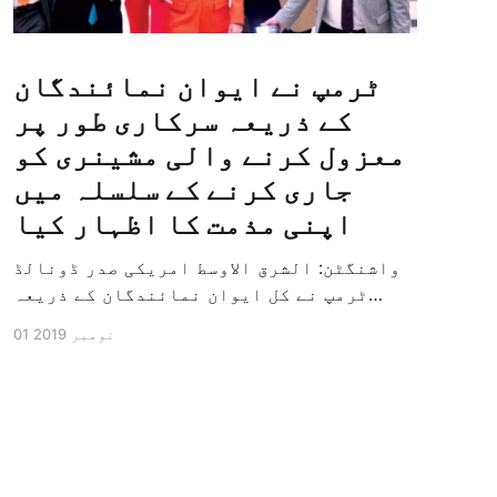
ٹرمپ نے ایوان نمائندگان
کے ذریعہ سرکاری طور پر
معزول کرنے والی مشینری کو
جاری کرنے کے سلسلہ میں
اپنی مذمت کا اظہار کیا
واشنگٹن: الشرق الاوسط امریکی صدر ڈونالڈ
ٹرمپ نے کل ایوان نمائندگان کے ذریعہ
سرکاری طور پر معزول کرنے والی مشینری کو
01 نومبر 2019
جاری کرنے کے سلسلہ میں اپنی مذمت کا
اظہار کیا ہے اور کہا ہے کہ امریکی تاریخ
کی سب سے بڑی سیاسی بائکاٹ کی مہم ہے۔
وائٹ ہاؤس […]