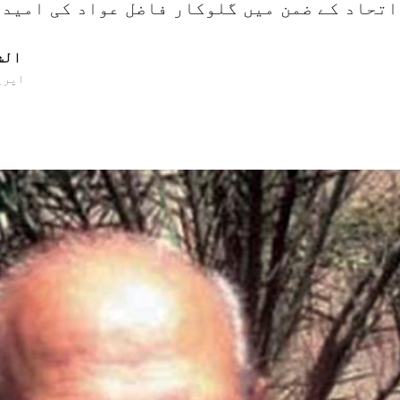
ے [&
الش
18 اپریل