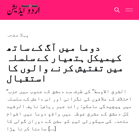
پہلا صفحہ
دوما میں آگ کے ساتھ
کیمیکل ہتھیار کے سلسلہ
میں تفتیش کرنے والوں کا
استقبال
"الشرق الاوسط” کی طرف سے دمشق کے جنوب میں حزب
اختلاف کے علاقوں کی نگرانی اور اس داعش کے سلسلہ
میں پیچیدگی ماسکو: رائد جبر ریاض: نايف الرشيد
کل دمشق کے مشرق غوطہ میں واقع دوما میں اقوام
متحدہ کی سیکورٹی ٹیم کو مشن کے دوران گولی کا
سامنا کرنا پڑا […]