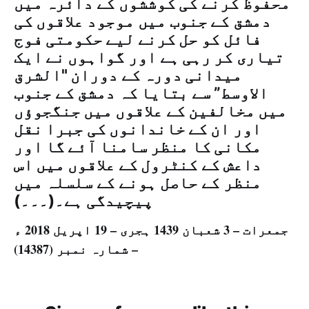
محفوظ کرنے کی کوششوں کے دائرہ میں
دمشق کے جنوب میں موجود علاقوں کی
فائل کو حل کرنے لیے حکومتی فوج
تیاری کر رہی ہے اور گواہوں نے ایک
میدانی دورہ کے دوران "الشرق
الاوسط” سے بتایا کہ دمشق کے جنوب
میں مخالفین کے علاقوں میں جنگجوؤں
اور ان کے خاندانوں کی جبرا نقل
مکانی کا منظر سامنا آئے گا اور
داعش کے کنٹرول کے علاقوں میں اس
منظر کے حاصل ہونے کے سلسلہ میں
پیچیدگی ہے۔(۔۔۔)
جمعرات – 3 شعبان 1439 ہجری – 19 اپريل 2018 ء
– شمارہ نمبر (14387)