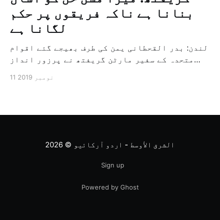
بنانا ہے ناکہ فریقوں پر حکم
لگانا ہے
لندن: بدر القحطانی یمن کی طرف بھیجے گئے اقوام
متحدہ کے سفیر مارٹن گریفتھ نے پرزور انداز
میں کہا کہ وہ یمن میں جنگ کے خاتمہ کے لئے
11 نومبر 2019
ثالثی اور اس کشمکش کی حدبندی کرنے کے لئے ایک
وسیع معاہدہ کرنے کے سلسلہ میں مدد کرنے کا
کردار ادا کر رہے ہیں […]
الشرق الأوسط - اردو آرکائیو
© 2026
Sign up
Powered by Ghost