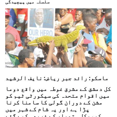
سلسلہ میں پیچیدگی
ماسکو: رائد جبر ریاض: نايف الرشيد
کل دمشق کے مشرق غوطہ میں واقع دوما
میں اقوام متحدہ کی سیکورٹی ٹیم کو
مشن کے دوران گولی کا سامنا کرنا
پڑا ہے اور یہ شام کے شہر میں
کیمیکل ہتھیار کے ذریعہ کیے گئے