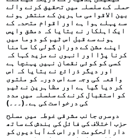
حملہ کے سلسلہ میں تحقیق کرنے والے
بین الاقوامی ماہرین کے منتشر ہونے
سے پہلے ہوا ہے اور اقوام متحدہ کے
ایک اہلکار نے بتایا کہ دمشق واپس
ہونے سے قبل اس ٹیم کو دوما میں
اپنے مشن کے دوران گولی کا سامنا
کرنا پڑا اور انہوں نے مزید کہا کہ
کسی کو کوئی نقصان نہیں پہنچا ہے
اور دیگر ذرائع نے بتایا کہ اس
واقعہ کی وجہ سے اس دورہ کو ملتوی
کر دیا گیا ہے اور مظاہرین نے ٹیم
کو استقبال کرنے کے سلسلہ میں مدد
کی درخواست کی ہے۔(۔۔۔)
دوسری جانب مشرقی غوطہ میں مسلح
حزب اختلاف کی فائل کی بندش کے ساتھ
دار الحکومت اور اس کے آبادیوں کو