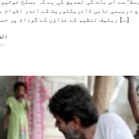
وسط” سے اس بات کی تصدیق کی ہے کہ مسلح حوثیو
ع دریہمی نامی ڈائریکٹوریٹ کے اندر اقوام م
ریلیف تنظیم کے غذاؤں کے گودام پر حملہ کرکے اس پر […]
الش
18 اگست