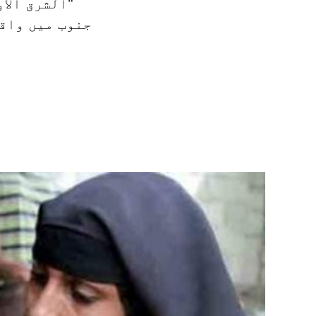
"الشرق الا
جنوب میں واق