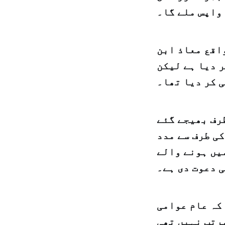
 واپس ملے گا۔
واقع معاذ ابن
 دیا ہے لیکن
ی کر دیا تھا۔
طرف بھیجے گئے
ی طرف سے مدد
یں ہونے والے
 دعوت دی ہے۔
کہ عام عوامی
رتب نہیں تھی