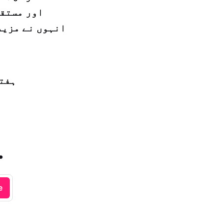
اور مستقب
انہوں نے مزید
ہفتہ – 07 ذی الحجہ 1439 ہجری – 
.
e