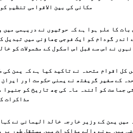
مکانی کی بین الاقوامی تنظیم کو
بات کا علم ہوا ہے کہ حوثیوں نے دریہمی میں 
 اندر گودام کو ایک فوجی چھاؤنی میں تبدیل کر
نہوں نے اس سے قبل اس اسکول کے مشمولات کو خال
 کل اقوام متحدہ نے تاکید کیا ہے کہ یمن کی 
دہ کے سفیر گریفتھ نے یمنی حکومت اور ایران ک
ی جماعت کو آئندہ ماہ کی چھ تاریخ کو جنیوا م
مذاکرات کی
 میں یمن کے وزیر خارجہ خالد الیمانی نے کہا 
ی میں ہونے والے مذاکرات میں مستقل طور پر م