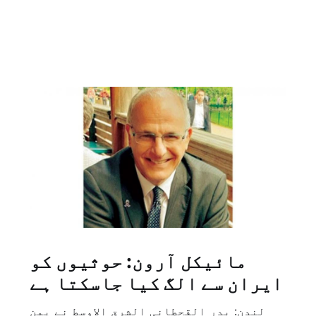
مائیکل آرون: حوثیوں کو
ایران سے الگ کیا جاسکتا ہے
لندن: بدر القحطانی الشرق الاوسط نے یمن