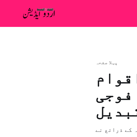
پہلا صفحہ
قوام
فوجی
بدیل
 کے ذرائع نے