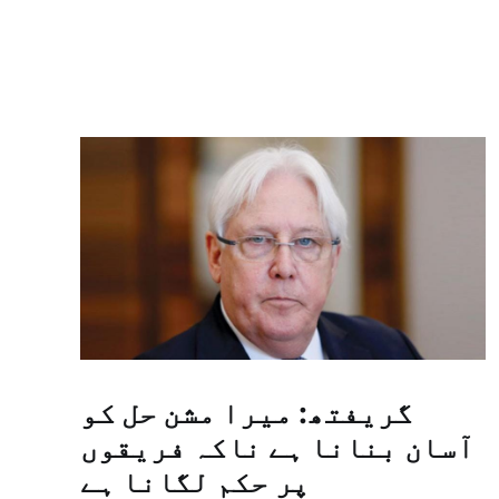
گریفتھ: میرا مشن حل کو
آسان بنانا ہے ناکہ فریقوں
پر حکم لگانا ہے