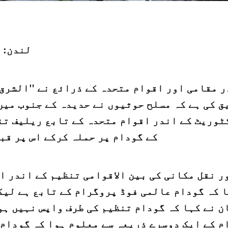
لندن: 
 مقامی اور اقوام متحدہ کے ذرائع نے "الشرق 
ق کی ہے کہ مسلح حوثیوں نے حدیدہ کے جنوب میں
وریٹ کے اندر اقوام متحدہ کے تابع ریلیف تن
کے گودام پر حملہ کرکے اس پر قب
ر نقل مکانی کی بین الاقوامی تنظیم کے اندر ا
 کہ گودام عالمی فوڈ پروگرام کے تابع ہے لیک
 نے کہا کہ گودام تنظیم کی طرف واپس نہیں ہو
م کے ایک دوسرے ذریعہ سے معلوم ہوا کہ گودام 