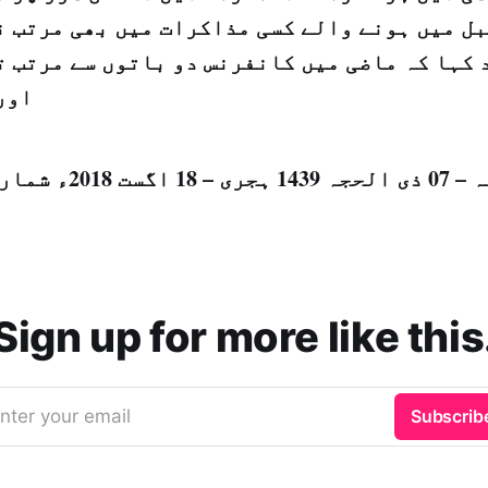
ل میں ہونے والے کسی مذاکرات میں بھی مرتب ن
 کہا کہ ماضی میں کانفرنس دو باتوں سے مرتب ت
اور
18 اگست 2018ء شمارہ نمبر (14508)
Sign up for more like this
nter your email
Subscrib