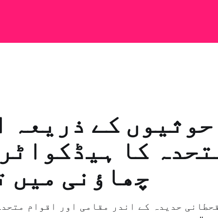
حوثیوں کے ذریعہ ا
تحدہ کا ہیڈکواٹر 
چھاؤنی میں ت
حطانی حدیدہ کے اندر مقامی اور اقوام متحدہ