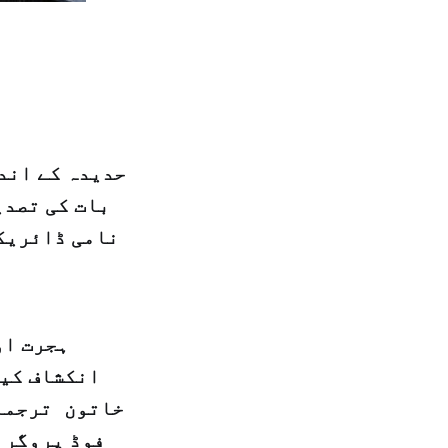
حدیدہ کے اندر
بات کی تصدی
نامی ڈائریکٹ
ہجرت او
انکشاف کیا
خاتون ترجمان
فوڈ پروگرا