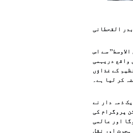
بدر القحطانی
الاوسط” سے اس
 واقع دریہمی
ظیم کے غذاؤں
ضہ کر لیا ہے۔
یک ذمہ دار نے
ن پروگرام کی
گا اور عالمی
ہجرت اور نقل