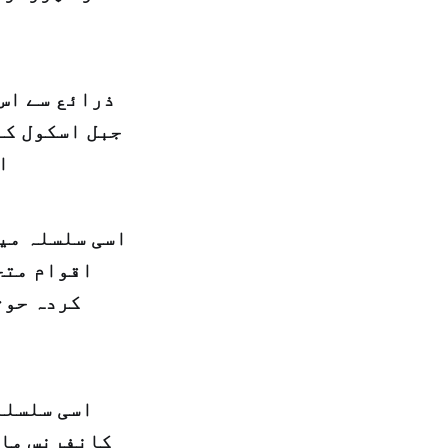
ذرائع سے اس 
جبل اسکول کے
ا
اسی سلسلہ میں
اقوام متح
کردہ حوث
اسی سلسلہ
کانفرنس ماض