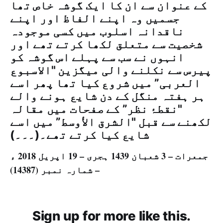
کے عنوان سے ان کا ایک گوشہ خاص تھا
جسمیں وہ اپنے الفاظ اور اپنے
ناقدانہ اسلوب میں کسی موجودہ
شخصیت سے متعلق لکھا کرتے تھے اور
انہوں نے سب سے پہلے اس گوشہ کو
پیرس سے نکلنے والی میگزين "الاسبوع
العربی” میں شروع کیا تھا پھر اسے
ہر ہفتہ منگل کے دن شایع ہونے والے
"نقطۂ نظر” کے صفحات میں مقالہ
لکھنے سے قبل "الشرق الأوسط” میں اسے
شایع کیا کرتے تھے۔(۔۔۔)
جمعرات – 3 شعبان 1439 ہجری – 19 اپريل 2018 ء
– شمارہ نمبر (14387)
Sign up for more like this.