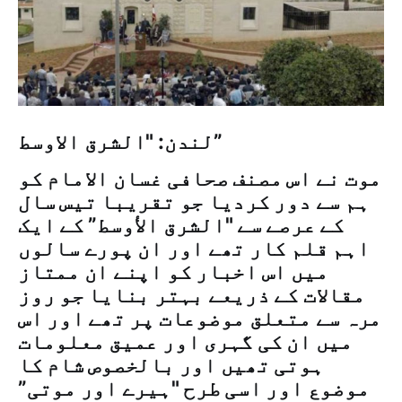
لندن: "الشرق الاوسط”
موت نے اس مصنف صحافی غسان الامام کو
ہم سے دور کردیا جو تقریبا تیس سال
کے عرصے سے "الشرق الأوسط” کے ایک
اہم قلم کار تھے اور ان پورے سالوں
میں اس اخبار کو اپنے ان ممتاز
مقالات کے ذریعے بہتر بنایا جو روز
مرہ سے متعلق موضوعات پر تھے اور اس
میں ان کی گہری اور عمیق معلومات
ہوتی تھیں اور بالخصوص شام کا
موضوع اور اسی طرح "ہیرے اور موتی”