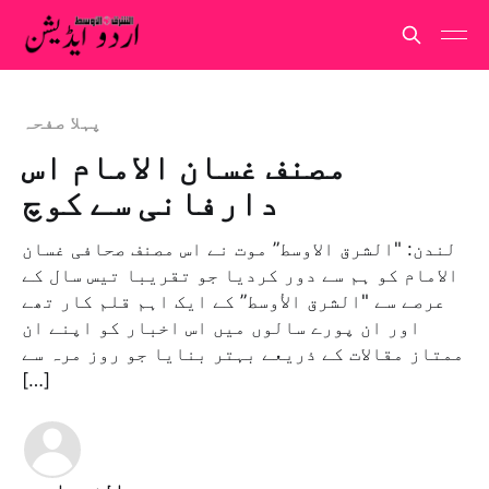
پہلا صفحہ
مصنف غسان الامام اس
دارفانی سے کوچ
لندن: "الشرق الاوسط” موت نے اس مصنف صحافی غسان
الامام کو ہم سے دور کردیا جو تقریبا تیس سال کے
عرصے سے "الشرق الأوسط” کے ایک اہم قلم کار تھے
اور ان پورے سالوں میں اس اخبار کو اپنے ان
ممتاز مقالات کے ذریعے بہتر بنایا جو روز مرہ سے
[…]