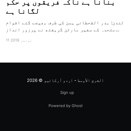
بنانا ہے ناکہ فریقوں پر حکم
لگانا ہے
لندن: بدر القحطانی یمن کی طرف بھیجے گئے اقوام
متحدہ کے سفیر مارٹن گریفتھ نے پرزور انداز
میں کہا کہ وہ یمن میں جنگ کے خاتمہ کے لئے
11 نومبر 2019
ثالثی اور اس کشمکش کی حدبندی کرنے کے لئے ایک
وسیع معاہدہ کرنے کے سلسلہ میں مدد کرنے کا
کردار ادا کر رہے ہیں […]
الشرق الأوسط - اردو آرکائیو
© 2026
Sign up
Powered by Ghost