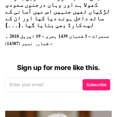
کھولا ہے اور وہاں درجنوں سعودی
لڑکیاں تھیں جنہیں اس میں آسانی کے
ساتھ داخل ہونے دیا کیا اور ان کے
لیے کارڈ بھی بنایا گیا۔(۔۔۔)
جمعرات – 3 شعبان 1439 ہجری – 19 اپريل 2018 ء
– شمارہ نمبر (14387)
Sign up for more like this.
Enter your email
Subscribe