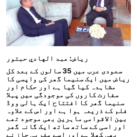
ریاض: عبد الهادي حبتور
سعودی عرب میں 35 سالوں کے بعد کل
ریاض میں ایک سنیما گھر کی واپسی کا
مشاہدہ کیا گیا ہے اور حکام اور
سفارت کاروں کی موجودگی میں پہلا
سنیما گھر کا افتتاح ایک ہالی ووڈ
فلم کے ذریعہ ہوا ہے اور اس کے علاوہ
بین الاقوامی ماہرین بھی موجود تھے
اور اسی کے ساتھ ساتھ ایک گانہ گھر
بھی کھلا ہے اور اسے مغربی جاز نے