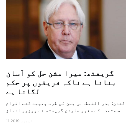
گریفتھ: میرا مشن حل کو آسان
بنانا ہے ناکہ فریقوں پر حکم
لگانا ہے
لندن: بدر القحطانی یمن کی طرف بھیجے گئے اقوام
متحدہ کے سفیر مارٹن گریفتھ نے پرزور انداز
میں کہا کہ وہ یمن میں جنگ کے خاتمہ کے لئے
11 نومبر 2019
ثالثی اور اس کشمکش کی حدبندی کرنے کے لئے ایک
وسیع معاہدہ کرنے کے سلسلہ میں مدد کرنے کا