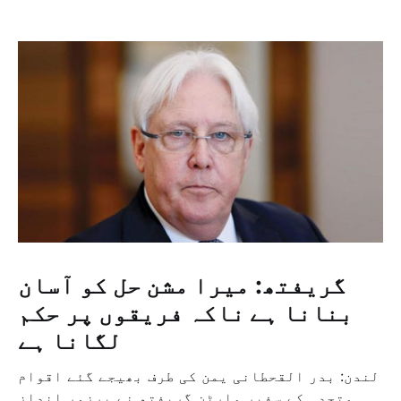
گریفتھ: میرا مشن حل کو آسان
بنانا ہے ناکہ فریقوں پر حکم
لگانا ہے
لندن: بدر القحطانی یمن کی طرف بھیجے گئے اقوام
متحدہ کے سفیر مارٹن گریفتھ نے پرزور انداز