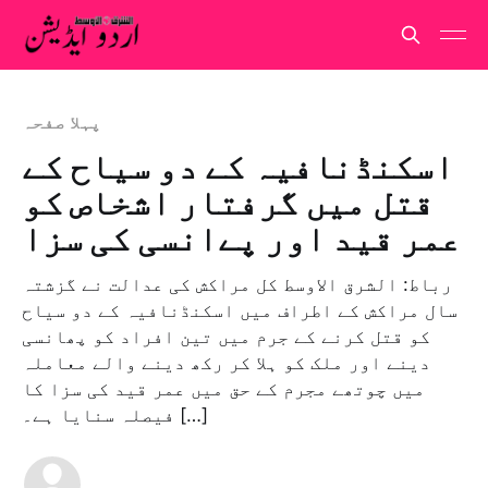
پہلا صفحہ
اسکنڈنافیہ کے دو سیاح کے
قتل میں گرفتار اشخاص کو
عمر قید اور پےانسی کی سزا
رباط: الشرق الاوسط کل مراکش کی عدالت نے گزشتہ
سال مراکش کے اطراف میں اسکنڈنافیہ کے دو سیاح
کو قتل کرنے کے جرم میں تین افراد کو پھانسی
دینے اور ملک کو ہلا کر رکھ دینے والے معاملہ
میں چوتھے مجرم کے حق میں عمر قید کی سزا کا
فیصلہ سنایا ہے۔ […]