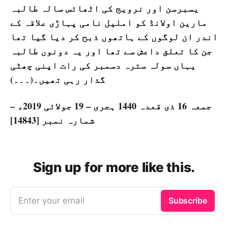
یسبرسن اور نرویج کی اٹھائس سالہ طالبہ
مارین اولانڈ کو املیل نامی پہاڑی علاقہ کے
اندر ان لوگوں کے ہاتھوں ذبح کر دیا گیا تھا
جن کا تعلق داعش سے تھا اور یہ دونوں طالبہ
یہاں سولہ سترہ دسمبر کی رات اپنی چھٹی
گذار رہی تھیں۔(۔۔۔)
جمعہ 16 ذی قعدہ 1440 ہجری – 19 جولائی 2019ء –
شمارہ نمبر [14843]
Sign up for more like this.
Enter your email
Subscribe