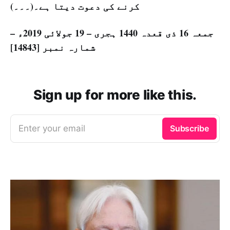
کرنے کی دعوت دیتا ہے۔(۔۔۔)
جمعہ 16 ذی قعدہ 1440 ہجری – 19 جولائی 2019ء –
شمارہ نمبر [14843]
Sign up for more like this.
Enter your email
Subscribe