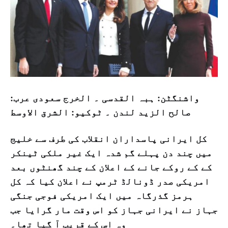
واشنگٹن: ہبہ القدسی ۔ الخرج سعودی عرب:
صالح الزید لندن ۔ ٹوکیو: الشرق الاوسط
کل ایرانی پاسداران انقلاب کی طرف سے خلیج
میں چند دن پہلے گم شدہ ایک غیر ملکی ٹینکر
کے کے روکے جانے کے اعلان کے چند گھنٹوں بعد
امریکی صدر ڈونالڈ ٹرمپ نے اعلان کیا کہ کل
ہرمز گذرگاہ میں ایک امریکی فوجی جنگی
جہاز نے ایرانی جہاز کو اس وقت مار گرایا جب
وہ اس کے قریب آ گیا تھا۔