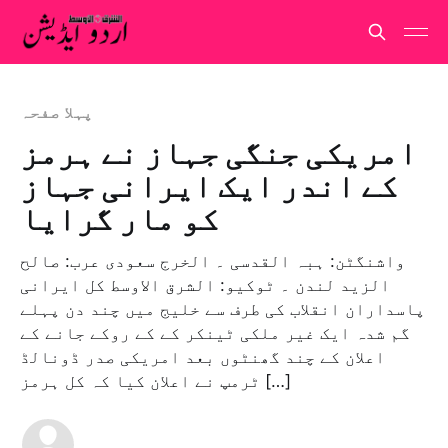
پہلا صفحہ
امریکی جنگی جہاز نے ہرمز
کے اندر ایک ایرانی جہاز
کو مار گرایا
واشنگٹن: ہبہ القدسی ۔ الخرج سعودی عرب: صالح
الزید لندن ۔ ٹوکیو: الشرق الاوسط کل ایرانی
پاسداران انقلاب کی طرف سے خلیج میں چند دن پہلے
گم شدہ ایک غیر ملکی ٹینکر کے کے روکے جانے کے
اعلان کے چند گھنٹوں بعد امریکی صدر ڈونالڈ
ٹرمپ نے اعلان کیا کہ کل ہرمز […]