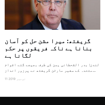
گریفتھ: میرا مشن حل کو آسان
بنانا ہے ناکہ فریقوں پر حکم
لگانا ہے
لندن: بدر القحطانی یمن کی طرف بھیجے گئے اقوام
متحدہ کے سفیر مارٹن گریفتھ نے پرزور انداز
میں کہا کہ وہ یمن میں جنگ کے خاتمہ کے لئے
11 نومبر 2019
ثالثی اور اس کشمکش کی حدبندی کرنے کے لئے ایک
وسیع معاہدہ کرنے کے سلسلہ میں مدد کرنے کا
کردار ادا کر رہے ہیں […]