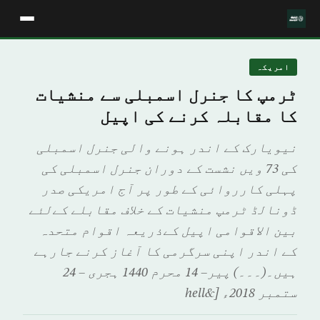
امريكہ
ٹرمپ کا جنرل اسمبلی سے منشیات
کا مقابلہ کرنے کی اپیل
نیویارک کے اندر ہونے والی جنرل اسمبلی
کی 73 ویں نشست کے دوران جنرل اسمبلی کی
پہلی کارروائی کے طور پر آج امریکی صدر
ڈونالڈ ٹرمپ منشیات کے خلاف مقابلے کےلئے
بین الاقوامی اپیل کےذریعہ اقوام متحدہ
کے اندر اپنی سرگرمی کا آغاز کرنے جارہے
ہیں۔(۔۔۔) پير– 14 محرم 1440 ہجری – 24
ستمبر 2018ء [&hell