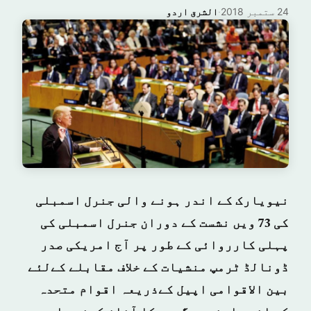
24 ستمبر 2018
·
الشرق اردو
نیویارک کے اندر ہونے والی جنرل اسمبلی
کی 73 ویں نشست کے دوران جنرل اسمبلی کی
پہلی کارروائی کے طور پر آج امریکی صدر
ڈونالڈ ٹرمپ منشیات کے خلاف مقابلے کےلئے
بین الاقوامی اپیل کےذریعہ اقوام متحدہ