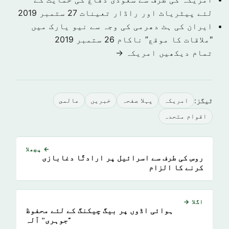
لئے پیٹریاٹ اور راڈار تعینات
27 ستمبر 2019
ایران کی ہٹ دھرمی کی وجہ سے نیو یارک میں
"ملاقات کا موقع” ناکام
26 ستمبر 2019
تمام دیکھیں امريكہ →
ٹیگز:
امريكہ
پہلا صفحہ
خبريں
عالمى
اقوام متحدہ
← پچھلا
روس کی طرف سے اسرائیل پر ارادتًا دغابازی
کرنے کا الزام
اگلا →
ہوائی اڈوں پر بیگ چیکنگ کے لئے محفوظ
"جوہری” آلہ