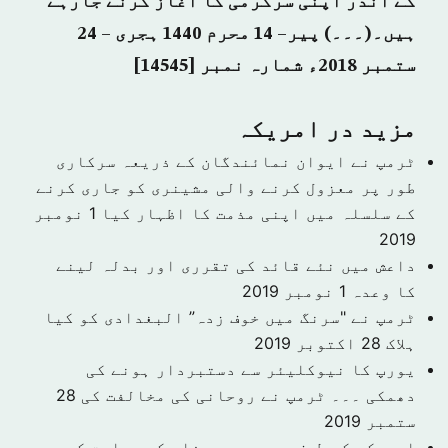
کے اندر اپنی سرگرمی کا آغاز کرنے جارہے
ہیں۔(۔۔۔) پير– 14
محرم 1440 ہجری – 24
ستمبر 2018ء شمارہ نمبر [14545]
مزید در امريكہ
ٹرمپ نے ایوان نمائندگان کے ذریعہ سرکاری
طور پر معزول کرنے والی مشینری کو جاری کرنے
کے سلسلہ میں اپنی مذمت کا اظہار کیا
1 نومبر
2019
داعش میں نئے قائد کی تقرری اور بدلہ لینے
کا وعدہ
1 نومبر 2019
ٹرمپ نے "سرنگ میں خوف زدہ” البغدادی کو کیا
ہلاک
28 اکتوبر 2019
یورپ کا نیوکلیئر سے دستبردار ہونے کی
دھمکی ۔۔۔ ٹرمپ نے روحانی کی مخالفت کی
28
ستمبر 2019
امریکہ کی طرف سے سعودی دفاع کی حمایت کے