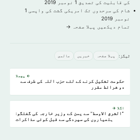
کی قابلیت کی تصدیق
1 نومبر 2019
شام کی سرحدوں تک امریکی گشت کی واپسی
1
نومبر 2019
تمام دیکھیں پہلا صفحہ →
ٹیگز:
پہلا صفحہ
خبريں
عالمى
← پچھلا
حکومت تشکیل کرنے کے لئے حزب اللہ کی طرف سے
دو شرائط مقرر
اگلا →
"الشرق الاوسط” سے یمن کے وزیر خارجہ کی گفتگو:
ہتھیاروں کی سپردگی سے قبل کوئی مذاکرات
نہیں