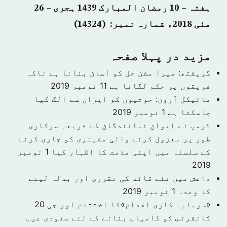
ہفتہ – 10 رمضان المبارک 1439 ہجری – 26
مئی 2018ء شمارہ نمبر: (14324)
مزید در پہلا صفحہ
گریفتھ: میرا مشن حل کو آسان بنانا ہے ناکہ
فریقوں پر حکم لگانا ہے
11 نومبر 2019
مائیکل آرون: حوثیوں کو ایران سے الگ کیا
جاسکتا ہے
1 نومبر 2019
ٹرمپ نے ایوان نمائندگان کے ذریعہ سرکاری
طور پر معزول کرنے والی مشینری کو جاری کرنے
کے سلسلہ میں اپنی مذمت کا اظہار کیا
1 نومبر
2019
داعش میں نئے قائد کی تقرری اور بدلہ لینے
کا وعدہ
1 نومبر 2019
«سرمایہ کاری اقدام»کا اختتام اور جی 20
کانفرنس کو کامیاب بنانے کے لئے سعودی عرب