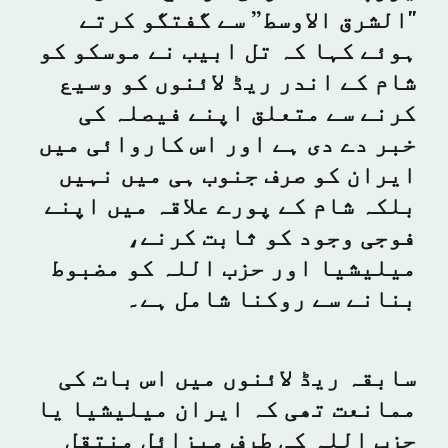
"الشرق الاوسط” سے گفتگو کرتے
ہوئے کہا کہ تل ابیب نے موسکو کو
شام کے اندر ریڈ لائنوں کو وسیع
کرنے سے متعلق اپنے فیصلہ کی
خبر دے دی ہے اور اس کاروائی میں
ایران کو صرف جنوب ہی میں نہیں
بلکہ شام کے پورے علاقہ میں اپنے
فوجی وجود کو ثابت کرنے،
میلیشیا اور حزب اللہ کو مضبوط
بنانے سے روکنا شامل ہے۔
سابقہ ریڈ لائنوں میں اس بات کی
ممانعت تھی کہ ایران میلیشیا یا
حزب اللہ کی طرف میزائل منتقل