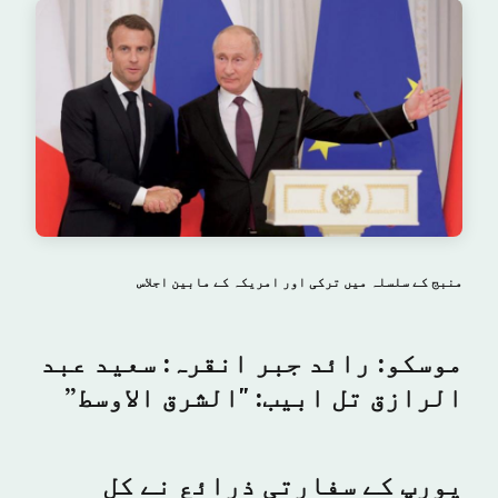
منبج کے سلسلہ میں ترکی اور امریکہ کے مابین اجلاس
موسکو: رائد جبر انقرہ: سعید عبد
الرازق تل ابیب: "الشرق الاوسط”
یورپ کے سفارتی ذرائع نے کل