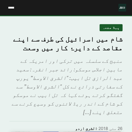
پہلا صفحہ
شام میں اسرائیل کی طرف سے اپنے
مقاصد کے دایرۂ کار میں وسعت
منبج کے سلسلہ میں ترکی اور امریکہ کے
مابین اجلاس موسکو: رائد جبر انقرہ: سعید
عبد الرازق تل ابیب: "الشرق الاوسط” یورپ
کے سفارتی ذرائع نے کل "الشرق الاوسط” سے
گفتگو کرتے ہوئے کہا کہ تل ابیب نے موسکو
کو شام کے اندر ریڈ لائنوں کو وسیع کرنے سے
متعلق اپنے […]
26 مئی 2018
·
الشرق اردو