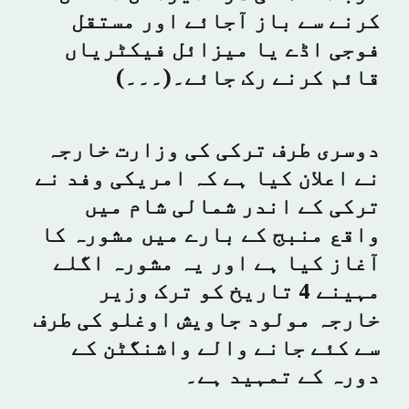
کرنے سے باز آجائے اور مستقل
فوجی اڈے یا میزائل فیکٹریاں
قائم کرنے رک جائے۔(۔۔۔)
دوسری طرف ترکی کی وزارت خارجہ
نے اعلان کیا ہے کہ امریکی وفد نے
ترکی کے اندر شمالی شام میں
واقع منبج کے بارے میں مشورہ کا
آغاز کیا ہے اور یہ مشورہ اگلے
مہینے 4 تاریخ کو ترک وزیر
خارجہ مولود جاویش اوغلو کی طرف
سے کئے جانے والے واشنگٹن کے
دورہ کے تمہید ہے۔