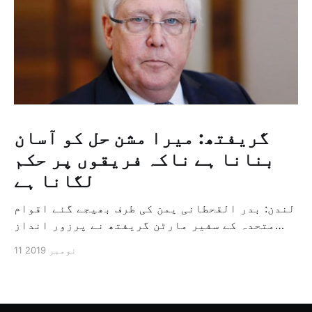
گریفتھ: میرا مشن حل کو آسان
بنانا ہے ناکہ فریقوں پر حکم
لگانا ہے
لندن: بدر القحطانی یمن کی طرف بھیجے گئے اقوام
متحدہ کے سفیر مارٹن گریفتھ نے پرزور انداز
میں کہا کہ وہ یمن میں جنگ کے خاتمہ کے لئے
11 نومبر 2019
ثالثی اور اس کشمکش کی حدبندی کرنے کے لئے ایک
وسیع معاہدہ کرنے کے سلسلہ میں مدد کرنے کا
کردار ادا کر رہے ہیں […]