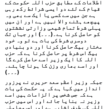
اطلاعات کے مطابق حزب اللہ حکومت کے
قیام کے لئے دو ایسی شرائط رکھ رہی
ہے جن میں سے کسی یا ایک سے بھی وہ
پیچھے ہٹنے والا نہیں ہے اور ان میں
پہلی شرط تمام شیعی وزارتی نششتوں
کو حاصل کرنا ہے۔(۔۔۔) اور جہاں تک
دوسری شرط کی بات ہے تو وہ خود
مختار بیگ حاصل کرنا اور دو بنیادی
بیگ اس شرط پر حاصل کرنا ہے کہ حزب
اللہ کا ایک وزیر اسے حاصل کرے گا
اور اسے بھاری وزن کا ہونا چاہئے۔
(۔۔۔)
جبکہ وزیر اعظم سعد حریری نے پرزور
انداز میں کہا ہے کہ یہ حکمت کی بات
ہے کہ جس شخص پر الزامات ہیں اسے
وزیر نہ بنایا جائے اور اس میں حزب
اللہ کی طرف اشارہ ہے اور اس معاملہ