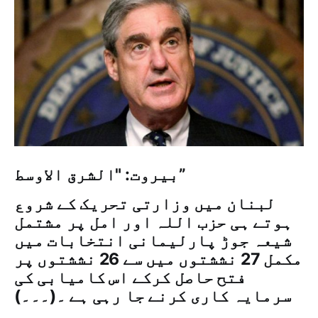
بیروت: "الشرق الاوسط”
لبنان میں وزارتی تحریک کے شروع
ہوتے ہی حزب اللہ اور امل پر مشتمل
شیعہ جوڑ پارلیمانی انتخابات میں
مکمل 27 نششتوں میں سے 26 نششتوں پر
فتح حاصل کرکے اس کامیابی کی
سرمایہ کاری کرنے جا رہی ہے ۔(۔۔۔)