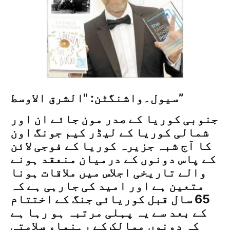
سیول۔واشنگٹن: "الشرق الاوسط”
جنوبی کوریا کے صدر مون جائے ان اور
شمالی کوریا کے لیڈر کیم جونگ اون
کا آج شبہ جزیرہ کوریا کے فوجی لائن
کے پاس دونوں کے درمیان منعقد ہونے
والے تاریخی اجلاس میں ملاقات ہونا
متعین ہے اور امید کی جارہی ہے کہ
65 سال قبل کوریائی جنگ کے اختتام
کے بعد سے یہ پہلی مرتبہ ہو رہا ہے
کہ دونوں ممالک کے رہنماء سلامتی