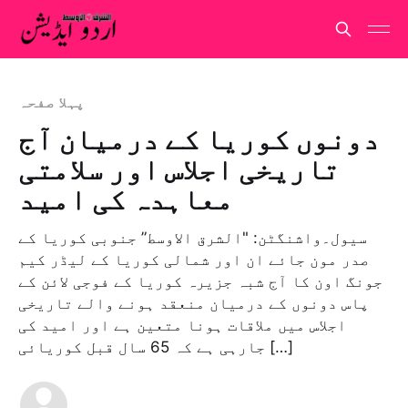
پہلا صفحہ
دونوں کوریا کے درمیان آج
تاریخی اجلاس اور سلامتی
معاہدہ کی امید
سیول۔واشنگٹن: "الشرق الاوسط” جنوبی کوریا کے
صدر مون جائے ان اور شمالی کوریا کے لیڈر کیم
جونگ اون کا آج شبہ جزیرہ کوریا کے فوجی لائن کے
پاس دونوں کے درمیان منعقد ہونے والے تاریخی
اجلاس میں ملاقات ہونا متعین ہے اور امید کی
جارہی ہے کہ 65 سال قبل کوریائی […]