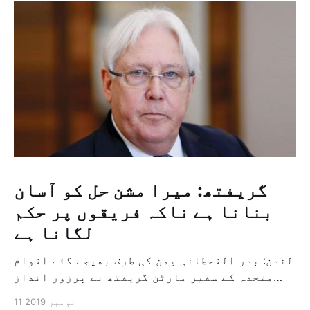
گریفتھ: میرا مشن حل کو آسان
بنانا ہے ناکہ فریقوں پر حکم
لگانا ہے
لندن: بدر القحطانی یمن کی طرف بھیجے گئے اقوام
متحدہ کے سفیر مارٹن گریفتھ نے پرزور انداز
میں کہا کہ وہ یمن میں جنگ کے خاتمہ کے لئے
11 نومبر 2019
ثالثی اور اس کشمکش کی حدبندی کرنے کے لئے ایک