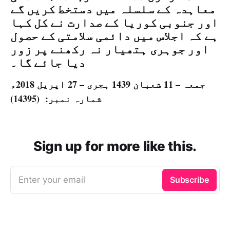
معاہدہ کے سلسلہ میں دستخط کریں گے
اور جنوبی کوریا کے صدارت نے کل کہا
ہے کہ اجلاس میں دائمی سلامتی کے حصول
اور جوہری ہتھیار نہ رکھنے پر زور
دیا جائے گا۔
جمعہ – 11 شعبان 1439 ہجری – 27 اپریل 2018ء
شمارہ نمبر: (14395)
Sign up for more like this.
Enter your email
Subscribe