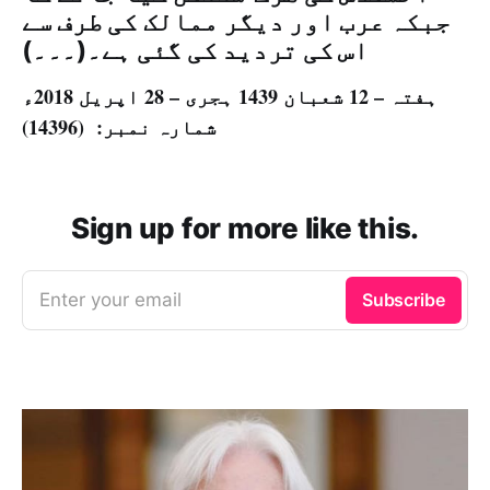
جبکہ عرب اور دیگر ممالک کی طرف سے
اس کی تردید کی گئی ہے۔(۔۔۔)
ہفتہ – 12 شعبان 1439 ہجری – 28 اپریل 2018ء
شمارہ نمبر: (14396)
Sign up for more like this.
Enter your email
Subscribe