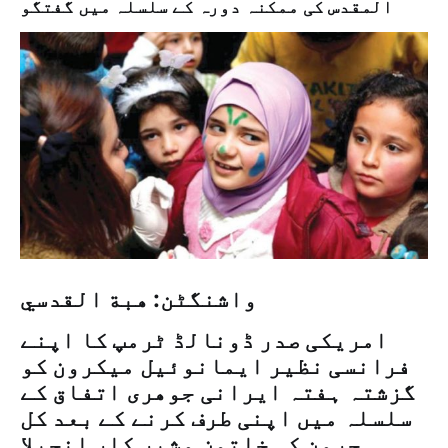
المقدس کی ممکنہ دورہ کے سلسلہ میں گفتگو
واشنگٹن: هبة القدسي
امریکی صدر ڈونالڈ ٹرمپ کا اپنے
فرانسی نظیر ایمانوئیل میکرون کو
گزشتہ ہفتہ ایرانی جوھری اتفاق کے
سلسلہ میں اپنی طرف کرنے کے بعد کل
جرمن کی خاتون مشیر کار انجیلا