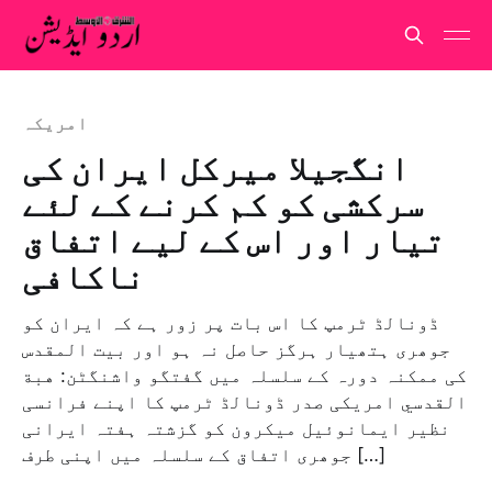
امريكہ
انگجيلا ميركل ايران کی
سرکشی کو کم کرنے کے لئے
تیار اور اس کے لیے اتفاق
ناکافی
ڈونالڈ ٹرمپ کا اس بات پر زور ہے کہ ایران کو
جوھری ہتھیار ہرگز حاصل نہ ہو اور بیت المقدس
کی ممکنہ دورہ کے سلسلہ میں گفتگو واشنگٹن: هبة
القدسي امریکی صدر ڈونالڈ ٹرمپ کا اپنے فرانسی
نظیر ایمانوئیل میکرون کو گزشتہ ہفتہ ایرانی
جوھری اتفاق کے سلسلہ میں اپنی طرف […]