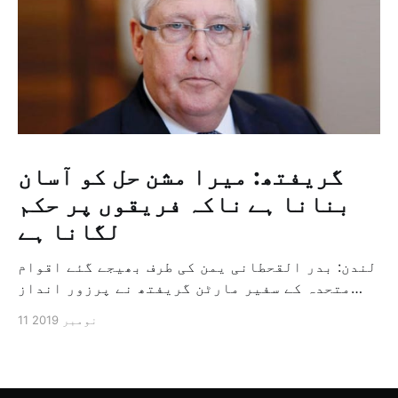
گریفتھ: میرا مشن حل کو آسان
بنانا ہے ناکہ فریقوں پر حکم
لگانا ہے
لندن: بدر القحطانی یمن کی طرف بھیجے گئے اقوام
متحدہ کے سفیر مارٹن گریفتھ نے پرزور انداز
میں کہا کہ وہ یمن میں جنگ کے خاتمہ کے لئے
11 نومبر 2019
ثالثی اور اس کشمکش کی حدبندی کرنے کے لئے ایک
وسیع معاہدہ کرنے کے سلسلہ میں مدد کرنے کا
کردار ادا کر رہے ہیں […]