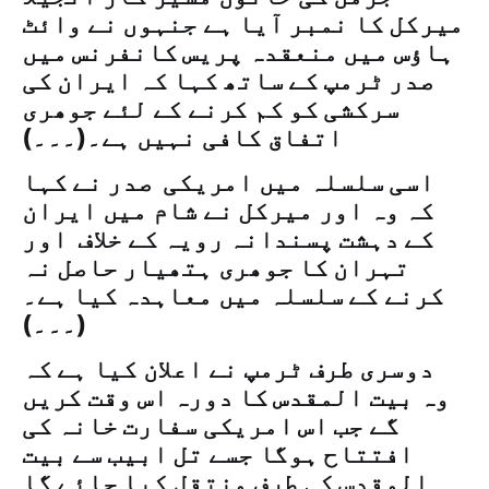
میرکل کا نمبر آیا ہے جنہوں نے وائٹ
ہاؤس میں منعقدہ پریس کانفرنس میں
صدر ٹرمپ کے ساتھ کہا کہ ايران کی
سرکشی کو کم کرنے کے لئے جوھری
اتفاق کافی نہیں ہے۔(۔۔۔)
اسی سلسلہ میں امریکی صدر نے کہا
کہ وہ اور میرکل نے شام میں ایران
کے دہشت پسندانہ رویہ کے خلاف اور
تہران کا جوھری ہتھیار حاصل نہ
کرنے کے سلسلہ میں معاہدہ کیا ہے۔
(۔۔۔)
دوسری طرف ٹرمپ نے اعلان کیا ہے کہ
وہ بیت المقدس کا دورہ اس وقت کریں
گے جب اس امریکی سفارت خانہ کی
افتتاح ہوگا جسے تل ابیب سے بیت
المقدس کی طرف منتقل کیا جائے گا