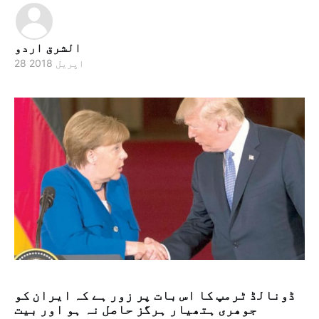
الشرق اردو
28 اپریل 2018
ڈونالڈ ٹرمپ کا اس بات پر زور ہے کہ ایران کو
جوھری ہتھیار ہرگز حاصل نہ ہو اور بیت