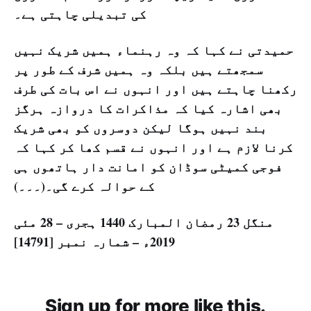
کی تبدیلی چاہتی ہے۔
حمیدتی نے کہا کہ وہ رہنماء ہمیں شریک نہیں
سمجھتے ہیں بلکہ وہ ہمیں شرف کے طور پر
رکھنا چاہتے ہیں اور انہوں نے اس بات کی طرف
بھی اشارہ کیا کہ مذاکرات کا دروازہ ہرگز
بند نہیں ہوگا لیکن دوسروں کو بھی شریک
کرنا لازم ہے اور انہوں نے قسم کھا کر کہا کہ
فوجی کمیٹی سوڈان کو امانت دار ہاتھوں ہی
کے حوالہ کرے گی۔(۔۔۔)
منگل 23 رمضان المبارک 1440 ہجری – 28 مئی
2019ء – شمارہ نمبر [14791]
Sign up for more like this.