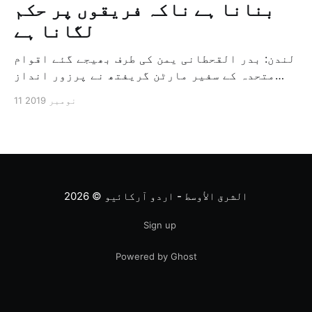
بنانا ہے ناکہ فریقوں پر حکم
لگانا ہے
لندن: بدر القحطانی یمن کی طرف بھیجے گئے اقوام
متحدہ کے سفیر مارٹن گریفتھ نے پرزور انداز
میں کہا کہ وہ یمن میں جنگ کے خاتمہ کے لئے
11 نومبر 2019
ثالثی اور اس کشمکش کی حدبندی کرنے کے لئے ایک
وسیع معاہدہ کرنے کے سلسلہ میں مدد کرنے کا
کردار ادا کر رہے ہیں […]
الشرق الأوسط - اردو آرکائیو
© 2026
Sign up
Powered by Ghost