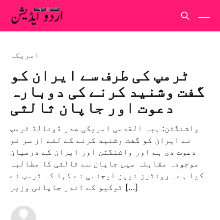
امريكہ
ٹرمپ کی طرف سے ایران کو
گفت وشنید کرنے کی دوبارہ
دعوت اور جاپان ثالثی
واشنگٹن: ہبہ القدسی امریکی صدر ڈونالڈ ٹرمپ
نے ایران کو گفت وشنید کرنے کے لئے از سر نو
دعوت دی ہے اور واشنگٹن اور ایران کے درمیان
موجودہ مقابلہ میں جاپان سے ثالثی کا مطالبہ
کیا ہے۔ روئٹرز نیوز ایجنسی نے کہا کہ ٹرمپ نے
ٹوکیو کے اندر جاپانی وزیر […]