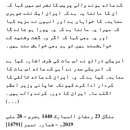
کے ساتھ ہونے والی پریس کانفرنس میں کہا کہ
ان کا ماننا یہ ہے کہ ایران ایک نئے جوہری
معاہدہ کا خواہاں ہے اور انہوں نے مزید کہا
کہ میرا یہ ماننا ہے کہ یہ پورا ہو جائے گا
اور یہ بھی کہا کہ اگر وہ گفت وشنید کے
خواہشمند ہیں تو ہم بھی خواہش مند ہیں۔
امریکی ذرائع نے اس بات کی طرف اشارہ کیا ہے
کہ امریکی صدر نے آبی کے ساتھ اس بات کا
معاہدہ کیا ہے کہ وہ ایران کے ساتھ ثالثی کا
کردار ادا کرے کیونکہ جاپانی وزیر اعظم
اگلے ماہ ایران کا دورہ کرنے والے ہیں۔
(۔۔۔)
منگل 23 رمضان المبارک 1440 ہجری – 28 مئی
2019ء – شمارہ نمبر [14791]