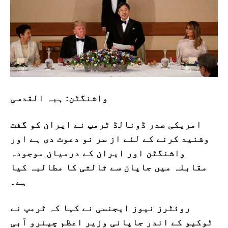
واشنگٹن: ہبہ القدسی
امریکی صدر ڈونالڈ ٹرمپ نے ایران کو گفت
وشنید کرنے کے لئے از سر نو دعوت دی ہے اور
واشنگٹن اور ایران کے درمیان موجودہ
مقابلہ میں جاپان سے ثالثی کا مطالبہ کیا
ہے۔
روئٹرز نیوز ایجنسی نے کہا کہ ٹرمپ نے
ٹوکیو کے اندر جاپانی وزیر اعظم چینرو آبی