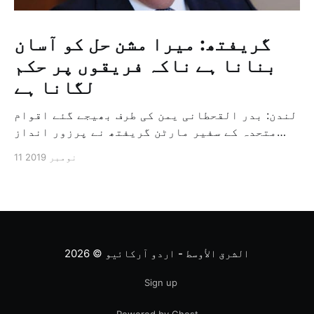
گریفتھ: میرا مشن حل کو آسان
بنانا ہے ناکہ فریقوں پر حکم
لگانا ہے
لندن: بدر القحطانی یمن کی طرف بھیجے گئے اقوام
متحدہ کے سفیر مارٹن گریفتھ نے پرزور انداز
میں کہا کہ وہ یمن میں جنگ کے خاتمہ کے لئے
11 نومبر 2019
ثالثی اور اس کشمکش کی حدبندی کرنے کے لئے ایک
وسیع معاہدہ کرنے کے سلسلہ میں مدد کرنے کا
کردار ادا کر رہے ہیں […]
الشرق الأوسط - اردو آرکائیو
© 2026
Sign up