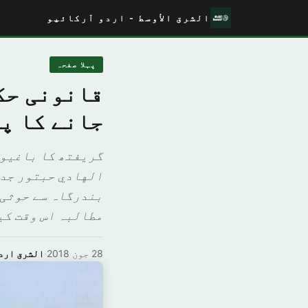
الشرق الأوسط - اردو آرکائیو
پہلا صفحہ
قانونی حک
جانے کا پ
گریفتھ کا باغیوں
الهادي حبتور جدة
بندرگاہ سے حوثی 
مطالبہ اس وقت کیا
28 جون 2018
·
الشرق ارد