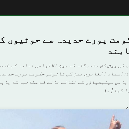
ومت پورے حدیدہ سے حوثیوں ک
ابند
 کی پیش کش بندرگاہ کے بین الاقوامی ادارہ کی طرف 
: اسماء الغابري یمن کی قانونی حکومت پورے حدیدہ 
باغی میلیشیاؤں کے نکالے جانے کے مطالبہ کا پابن
 گیا […]
و