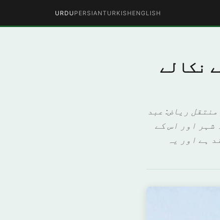
URDU
PERSIAN
TURKISH
ENGLISH
ے نکالے
منتقل ریاض: عبد
شہر اور اس کے
د ہے اور یہ