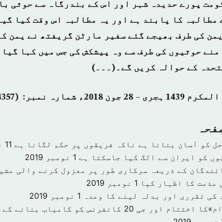
ومت پورے حدیدہ شہر اور اس کے بندرگاہ سے حوثی ب
 مطالبہ کا پابند ہے اور یہ مطالبہ اس وقت کیا گیا
یمن کی طرف بھیجے گئے سفیر مارٹن گریفتھ نے یمن کے
منے حوثیوں کی طرف سے وہ پیشکش کی جس میں کہا گیا 
حدہ کے حوالہ کریں گے۔(۔۔۔)
صفحہ
حل کو آسان بنانا ہے ناکہ فریقوں پر حکم لگانا ہے
11 نومبر 2019
وں کو ایران سے الگ کیا جاسکتا ہے
1 نومبر 2019
ئندگان کے ذریعہ سرکاری طور پر معزول کرنے والی مشی
 مذمت کا اظہار کیا
1 نومبر 2019
 کی تقرری اور بدلہ لینے کا وعدہ
1 نومبر 2019
«سرمایہ کاری اقدام»کا اختتام اور جی 20 کانفرنس کو کا
201