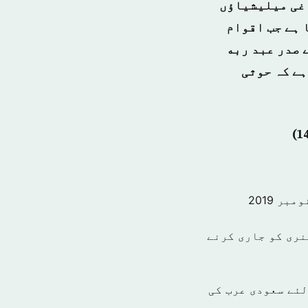
اغی میلیشیاؤں
 ہے جب اقوام
 صدر عبد ربه
ہے کہ حوثی
نری کو جاری کرنے
میاب بنانے کے لئے سعودی عرب کی