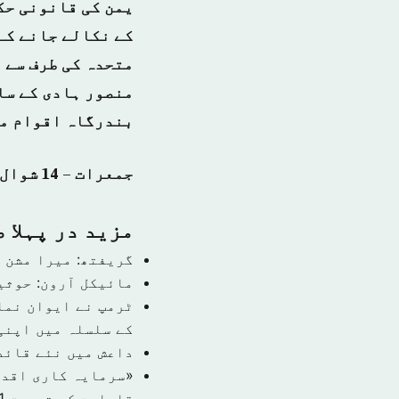
یمن کی قانونی حک
کے نکالے جانے کے
متحدہ کی طرف سے 
منصور ہادی کے سا
بندرگاہ اقوام مت
جمعرات – 14 شوال المکرم 1439 ہجری – 28 جون 2018ء شمارہ نمبر: (14357)
مزید در پہلا 
گریفتھ: میرا مشن 
مائیکل آرون: حوثی
ٹرمپ نے ایوان نما
کے سلسلہ میں اپنی
داعش میں نئے قائد
قابلیت کی تصدیق
1 نومبر 9