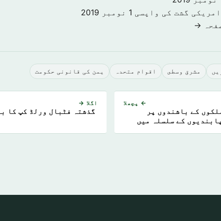
امریکی گشت کی واپسی
1 نومبر 2019
صفحہ →
يں
مشرق وسطى
اقوام متحدہ
یمن کی قانونی حکومت
← پچھلا
اگلا →
مپ کی طرف سے 6 ملکوں کے باشندوں پر
گذشتہ فٹبال ورلڈ کپ کا ب
ابندیوں کے سلسلہ میں
ید