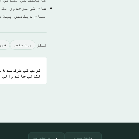
شام کی سرحدوں تک 
تمام دیکھیں پہلا 
ٹیگز:
پہلا صفحہ
خبر
ٹر
لگائی جانے والی پ
سپریم کورٹ کی تائ
گوگل پلے پر
ایپ اسٹور سے