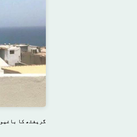
گریفتھ کا باغیوں