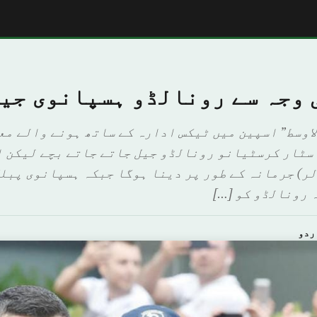
 وجہ سے رونالڈو ہسپانوی جیل
لاوسط” اسپین میں ٹیکس ادارہ کے ساتھ ہونے والے مع
 ملین ڈالر) جرمانہ کے طور پر دینا ہوگا جبکہ ہسپانوی پ
 رونالڈو کو […]
ردو