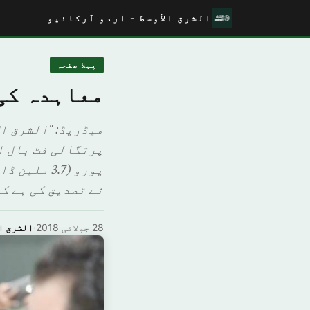
الشرق الأوسط - اردو آرکائیو
پہلا صفحہ
معاہدہ کی
میڈریڈ: "الشرق ا
یورو (3.7
نے تصدیق کی ہے کہ
28 جولائی 2018
·
الشرق ا