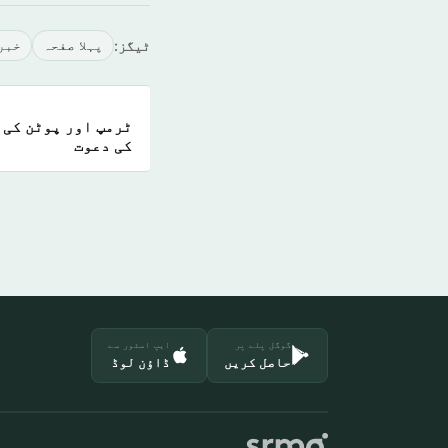
ٹیگز:
پہلا صفحہ
خبر
ٹرمپ اور پوٹن کی 
کی دعوت
گوگل پلے پر
ایپ اسٹور سے
حاصل کریں
ڈاؤن لوڈ