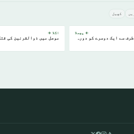
يں
كهيل
← پچھلا
اگلا →
طرف سے ایک دوسرے کو دورہ
موصل میں ذوالقرنین کی قتل