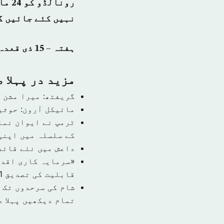
رون
نہیں کئے جائیں گ
ہفتہ – 15 ذی قعدہ 1439 ہجری – 28 جولائی 2018ء شمارہ نمبر (14487)
مزید در پہلا 
گریفتھ: میرا مشن 
مائیکل آرون: حوثی
ٹرمپ نے ایوان نما
کے سلسلہ میں اپنی
داعش میں نئے قائد
قابلیت کی تصدیق
1 نومبر 9
شام کی سرحدوں تک 
تمام دیکھیں پہلا 