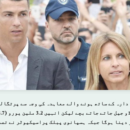
دارہ کے ساتھ ہونے والے معاہدہ کی وجہ سے پرتگالی
 دینا ہوگا جبکہ ہسپانوی پبلک پراسیکیوٹر نے تصد