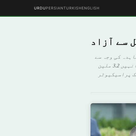
URDU
PERSIAN
TURKISH
ENGLISH
 سے آزاد
اہدہ کی وجہ سے
پرتگالی فٹ بال اسٹار کرسٹیانو رونالڈو جیل جاتے جاتے بچے لیکن انہیں 3.2 ملین
بلک پراسیکیوٹر