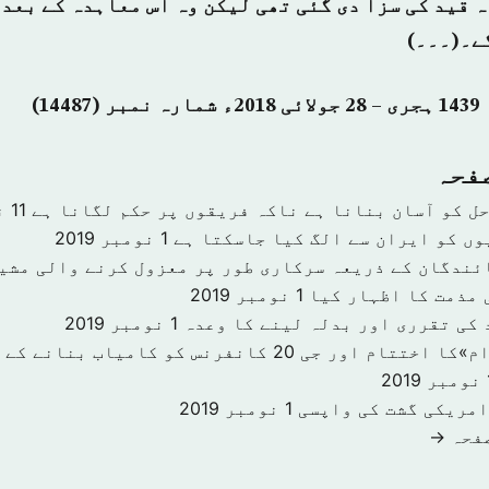
الڈو کو 24 ماہ قید کی سزا دی گئی تھی لیکن وہ اس معاہدہ کے 
ے۔(۔۔۔)
صفحہ
حل کو آسان بنانا ہے ناکہ فریقوں پر حکم لگانا ہے
11 نومبر 2019
وں کو ایران سے الگ کیا جاسکتا ہے
1 نومبر 2019
ئندگان کے ذریعہ سرکاری طور پر معزول کرنے والی مشی
 مذمت کا اظہار کیا
1 نومبر 2019
 کی تقرری اور بدلہ لینے کا وعدہ
1 نومبر 2019
«سرمایہ کاری اقدام»کا اختتام اور جی 20 کانفرنس کو کا
201
امریکی گشت کی واپسی
1 نومبر 2019
صفحہ →