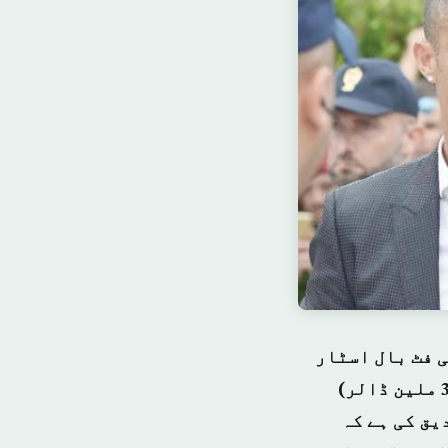
 فٹ بال اسٹار
کرسٹیانو رونالڈو جیل جاتے جاتے بچے لیکن انہیں 3.2 ملین یورو (3.7 ملین ڈالر)
یق کی ہے کہ