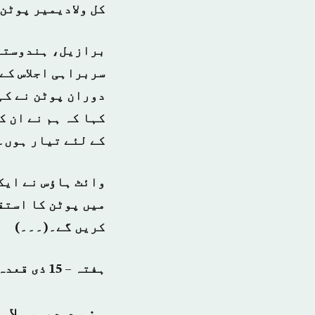
کل ولادیمیر پوٹن
برازیل، ہندوستان
سربراہی اجلاس کے
دوران پوٹن نے کہا
کہا کہ ہم نے ان ک
کے لئے تیار ہوں۔
وائٹ ہاؤس نے ایک
میں پوٹن کا استق
کریں گے۔(۔۔۔)
ہفتہ – 15 ذی قعدہ 1439 ہجری – 28 جولائی 2018ء شمارہ نمبر (14487)
مزید در پہلا 