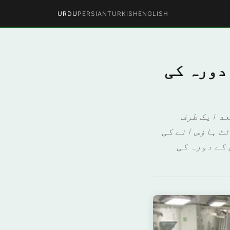
URDU
PERSIAN
TURKISH
ENGLISH
دورہ کی
عد ایک طرف
ئٹ ہاؤس آنے کی
 کے دورہ کی