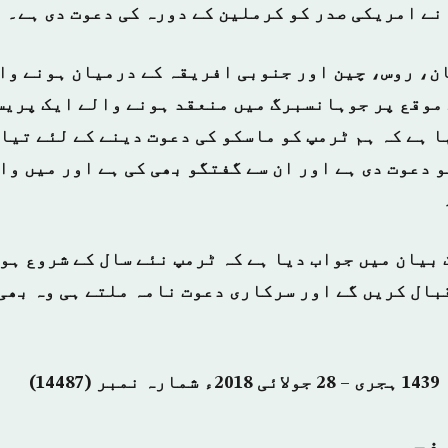
 نے امریکی صدر کو کرملین کے دورہ کی دعوت دی ہے۔
، روس، چین اور جنوبی افریقہ کے درمیان ہونے وا
 موقع پر جوہانسبرگ میں منعقد ہونے والے ایک پریس
 ہے کہ ہم ٹرمپ کو ماسکو کی دعوت دینے کے لئے تیار
و دعوت دی ہے اور ان سے گفتگو بھی کی ہے اور میں و
 بیان میں جواب دیا ہے کہ ٹرمپ نئے سال کے شروع ہو
بال کریں گے اور سرکاری دعوت نامہ ملتے ہی وہ بھی
صفحہ