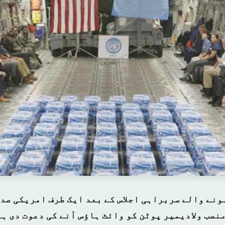
ونے والے سربراہی اجلاس کے بعد ایک طرف امریکی صد
نصب ولادیمیر پوٹن کو وائٹ ہاؤس آنے کی دعوت دی ہے