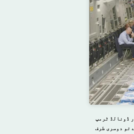
ر ڈونالڈ ٹرمپ
 تو دوسری طرف