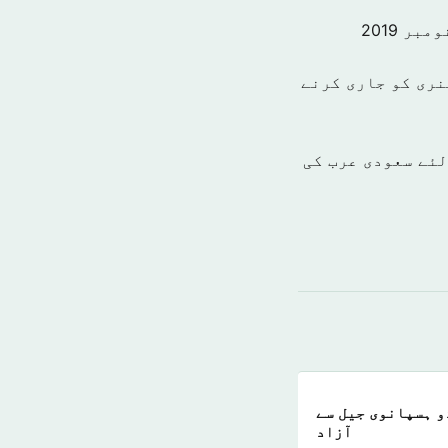
نری کو جاری کرنے
میاب بنانے کے لئے سعودی عرب کی
و ہسپانوی جیل سے
آزاد