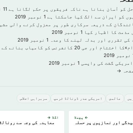
حل کو آسان بنانا ہے ناکہ فریقوں پر حکم لگانا ہے
11 نومبر 2019
وں کو ایران سے الگ کیا جاسکتا ہے
1 نومبر 2019
ئندگان کے ذریعہ سرکاری طور پر معزول کرنے والی مشی
 مذمت کا اظہار کیا
1 نومبر 2019
 کی تقرری اور بدلہ لینے کا وعدہ
1 نومبر 2019
«سرمایہ کاری اقدام»کا اختتام اور جی 20 کانفرنس کو کا
201
امریکی گشت کی واپسی
1 نومبر 2019
صفحہ →
يں
عالمى
امریکی صدر ڈونالڈ ٹرمپ
سربراہی اجلاس
← پچھلا
اگلا →
یدگی اور نمازیوں پر حملہ
معاہدہ کی وجہ سے رونالڈ