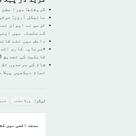
گریفتھ: میرا مشن 
مائیکل آرون: حوثی
ٹرمپ نے ایوان نما
کے سلسلہ میں اپنی
داعش میں نئے قائد
قابلیت کی تصدیق
1 نومبر 9
شام کی سرحدوں تک 
تمام دیکھیں پہلا 
ٹیگز:
پہلا صفحہ
خبر
مسجد اقصی میں کش