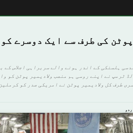
وٹن کی طرف سے ایک دوسرے کو 
دسی ہلسنکی کے اندر ہونے والے سربراہی اجلاس کے ب
ڈ ٹرمپ نے اپنے روسی ہم منصب ولادیمیر پوٹن کو وا
ری طرف کل ولادیمیر پوٹن نے امریکی صدر کو کرملین
ردو