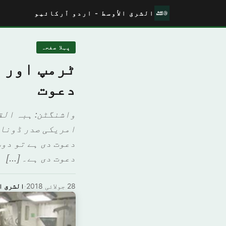
الشرق الأوسط - اردو آرکائیو
پہلا صفحہ
ٹرمپ اور پ
دعوت
واشنگٹن: ہبہ الق
امریکی صدر ڈونال
دعوت دی ہے تو دوس
دعوت دی ہے۔ […]
28 جولائی 2018
·
الشرق ا