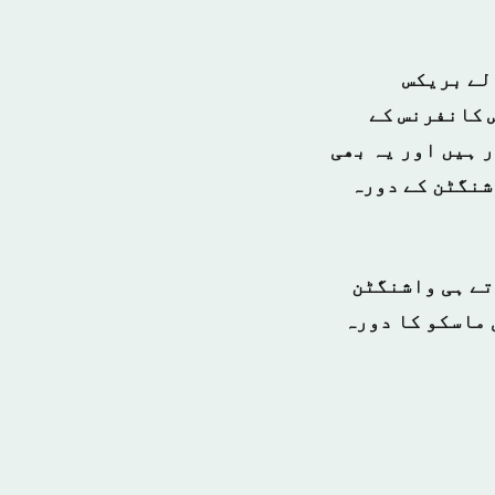
لے بریکس
 کانفرنس کے
 ہیں اور یہ بھی
اشنگٹن کے دورہ
تے ہی واشنگٹن
 ماسکو کا دورہ