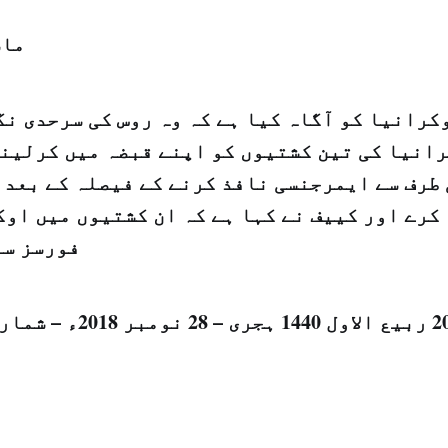
ماس
کرانیا کو آگاہ کیا ہے کہ وہ روس کی سرحدی ن
رانیا کی تین کشتیوں کو اپنے قبضہ میں کرلینے
طرف سے ایمرجنسی نافذ کرنے کے فیصلہ کے بعد 
کرے اور کییف نے کہا ہے کہ ان کشتیوں میں او
فورسز سو