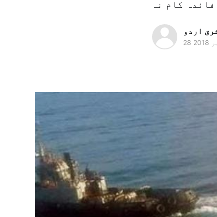
رق اردو
2018