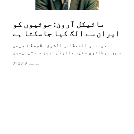
مائیکل آرون: حوثیوں کو
ایران سے الگ کیا جاسکتا ہے
لندن: بدر القحطانی الشرق الاوسط نے یمن
میں برطانوی سفیر مائیکل آرون سے ٹیلیفون
پر ہونے والے انٹرویو کے دوران سوال کیا
01 نومبر 2019
کہ کیا ایران کو حوثیوں سے الگ کیا جاسکتا
ہے؟ تو انہوں نے جواب کے طور پر کہا کہ ہاں
کیا جا سکتا ہے اور انہوں نے یہ بھی کہا
[…]