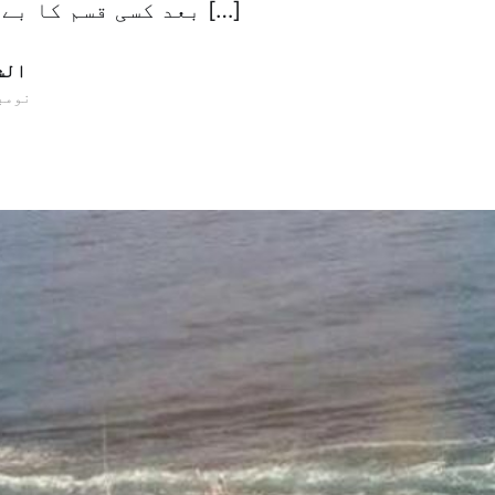
بعد کسی قسم کا بے فائدہ کام نہ […]
الش
28 نومبر 