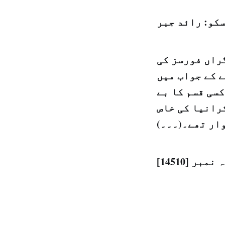
کو: رائد جبر
گراں فورسز کی
 کے جواب میں
کسی قسم کا بے
کرانیا کی خاص
ار تھے۔(۔۔۔)