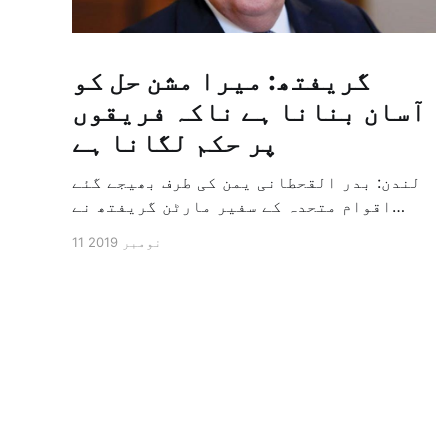
گریفتھ: میرا مشن حل کو
آسان بنانا ہے ناکہ فریقوں
پر حکم لگانا ہے
لندن: بدر القحطانی یمن کی طرف بھیجے گئے
اقوام متحدہ کے سفیر مارٹن گریفتھ نے
پرزور انداز میں کہا کہ وہ یمن میں جنگ کے
11 نومبر 2019
خاتمہ کے لئے ثالثی اور اس کشمکش کی
حدبندی کرنے کے لئے ایک وسیع معاہدہ کرنے
کے سلسلہ میں مدد کرنے کا کردار ادا کر
رہے ہیں […]