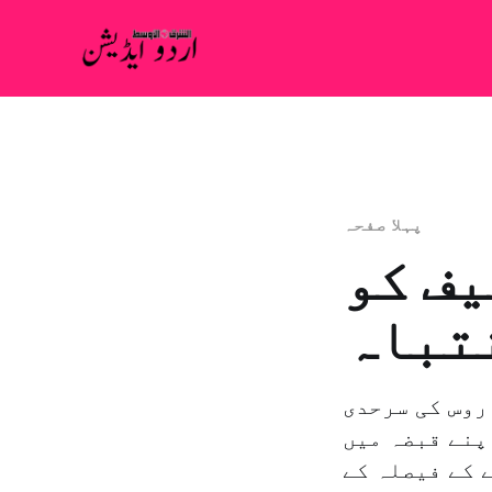
پہلا صفحہ
یف کو
تباہ
روس کی سرحدی
پنے قبضہ میں
 کے فیصلہ کے