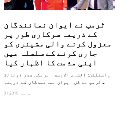
ٹرمپ نے ایوان نمائندگان
کے ذریعہ سرکاری طور پر
معزول کرنے والی مشینری کو
جاری کرنے کے سلسلہ میں
اپنی مذمت کا اظہار کیا
واشنگٹن: الشرق الاوسط امریکی صدر ڈونالڈ
ٹرمپ نے کل ایوان نمائندگان کے ذریعہ
سرکاری طور پر معزول کرنے والی مشینری کو
01 نومبر 2019
جاری کرنے کے سلسلہ میں اپنی مذمت کا
اظہار کیا ہے اور کہا ہے کہ امریکی تاریخ
کی سب سے بڑی سیاسی بائکاٹ کی مہم ہے۔
وائٹ ہاؤس […]