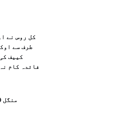
کل روس نے او
طرف سے اوک
کییف کی 
فائدہ کام نہ 
منگل 20 ربیع الاول 1440 ہجری – 28 نومبر 2018ء – شمارہ نمبر [14510]