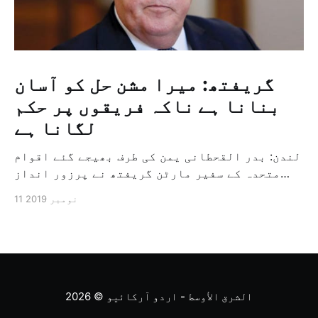
گریفتھ: میرا مشن حل کو آسان
بنانا ہے ناکہ فریقوں پر حکم
لگانا ہے
لندن: بدر القحطانی یمن کی طرف بھیجے گئے اقوام
متحدہ کے سفیر مارٹن گریفتھ نے پرزور انداز
میں کہا کہ وہ یمن میں جنگ کے خاتمہ کے لئے
11 نومبر 2019
ثالثی اور اس کشمکش کی حدبندی کرنے کے لئے ایک
وسیع معاہدہ کرنے کے سلسلہ میں مدد کرنے کا
کردار ادا کر رہے ہیں […]
الشرق الأوسط - اردو آرکائیو
© 2026