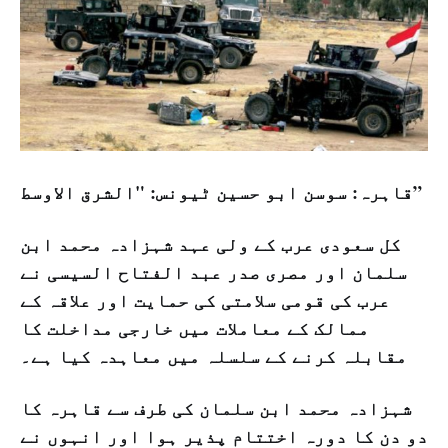
قاہرہ: سوسن ابو حسین ٹیونس: "الشرق الاوسط”
کل سعودی عرب کے ولی عہد شہزادہ محمد ابن
سلمان اور مصری صدر عبد الفتاح السیسی نے
عرب کی قومی سلامتی کی حمایت اور علاقہ کے
ممالک کے معاملات میں خارجی مداخلت کا
مقابلہ کرنے کے سلسلہ میں معاہدہ کیا ہے۔
شہزادہ محمد ابن سلمان کی طرف سے قاہرہ کا
دو دن کا دورہ اختتام پذیر ہوا اور انہوں نے