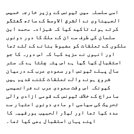
اسی سلسلہ میں ٹیونس کے وزیر خارجہ خمیس
الجہیناوی نے الشرق الاوسط کے ساتھ گفتگو
کرتے ہوئے تاکید کیا کہ شہزادہ محمد ابن
سلمان کی طرف سے ان کے ملک کا دور دونوں
ملکوں کے تعلقات کو مضبوط بنانے کے لئے تھا
اور انہوں نے مزید کہا کہ اس دورہ کا جو
استقبال کیا گیا ہے اس پتہ چلتا ہے کہ ستر
سال پہلے ٹیونس اور سعودی عرب کے درمیان
شروع ہونے والے تعلقات کتنے قدیم ہیں
کیونکہ اس وقت سعودی عرب نے فرانسیسی
سامراج کے خلاف ٹیونس کے قومی ازادی والی
تحریک کی سیاسی او مادی دونوں اعتبار سے
مدد کیا تھا اور لیڈر الحبیب بورقیبہ کا
اپنے یہاں استقبال بھی کیا تھا۔