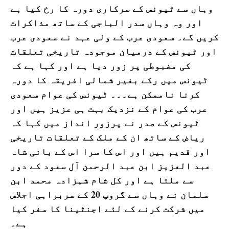
وہاں سے ٹیونس کے سرکاری دورہ کا رخ کیا ہے
اور وہ وہاں سدر الباجی کے ساتھ مذاکرات
کریں گے۔ سعودی عرب کے ولی عہد نے سعودی عرب
اور ٹیونس کے درمیان موجودہ تاریخی تعلقات
کی مضبوطی پر زور دیا ہے اور کہا ہے کہ
ٹیونس میں رکے بغیر شمالی افریقہ کا دورہ
کرنا ناممکن ہے۔۔۔ ٹیونس کی عوام سعودی
عرب کی عوام کے نزدیک بہت ہی عزیز ہیں اور
ٹیونس کے صدر نے پرزور انداز میں کہا کہ
ریاض کے ساتھ ان کے ملک کے تعلقات تاریخی
اور قدیم ہیں اور اس کا سرا اس کے بانی شاہ
عبد العزیز ابن عبد الرحمن آل سعود کے دور
سے ملتا ہے اور کل شام شہزادہ محمد ابن
سلمان نے وہاں سے گروپ 20 کے سربراہی اجلاس
میں شرکت کرنے کے لئے اجنٹینا کا سفر کیا
ہے۔