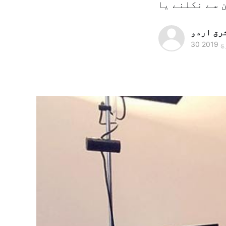
رق اردو
 2019