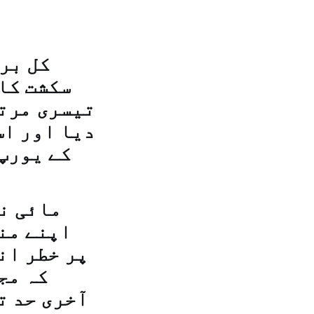
کل بر
سکشت کا
تیسری مرتب
دیا اور اس
کے یورپ
اپنے من
پر خطر ان
کہ مج
آخری حد ت