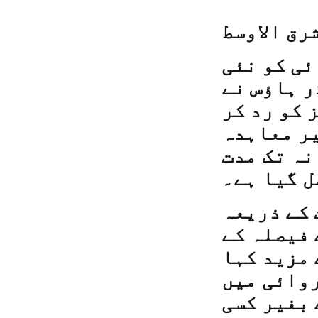
رق الاوسط
ئی کو نئی
ر ہاؤس نے
 کو رد کر
یر معاہدہ
نہ تک مدت
ل گیا ہے۔
قابلہ 344 اکثریت کے ذریعہ
 فیصلہ کے
 مزید کہا
روائی میں
 بغیر کسی