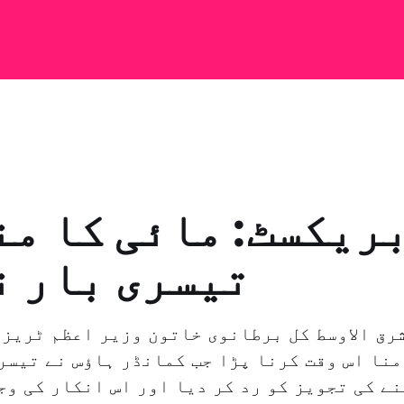
ریکسٹ: مائی کا م
تیسری بار ن
رق الاوسط کل برطانوی خاتون وزیر اعظم ٹریزا
منا اس وقت کرنا پڑا جب کمانڈر ہاؤس نے تیسر
ے کی تجویز کو رد کر دیا اور اس انکار کی وج