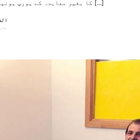
کا بغیر معاہدہ کے یورپ یونین سے نکلنے یا […]
الش
30 مارچ