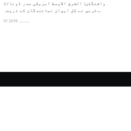
واشنگٹن: الشرق الاوسط امریکی صدر ڈونالڈ
ٹرمپ نے کل ایوان نمائندگان کے ذریعہ
سرکاری طور پر معزول کرنے والی مشینری کو
01 نومبر 2019
جاری کرنے کے سلسلہ میں اپنی مذمت کا
اظہار کیا ہے اور کہا ہے کہ امریکی تاریخ
کی سب سے بڑی سیاسی بائکاٹ کی مہم ہے۔
وائٹ ہاؤس […]
Powered by Ghost