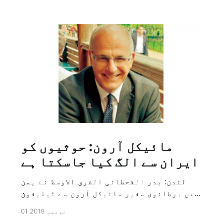
مائیکل آرون: حوثیوں کو
ایران سے الگ کیا جاسکتا ہے
لندن: بدر القحطانی الشرق الاوسط نے یمن
میں برطانوی سفیر مائیکل آرون سے ٹیلیفون
پر ہونے والے انٹرویو کے دوران سوال کیا
01 نومبر 2019
کہ کیا ایران کو حوثیوں سے الگ کیا جاسکتا