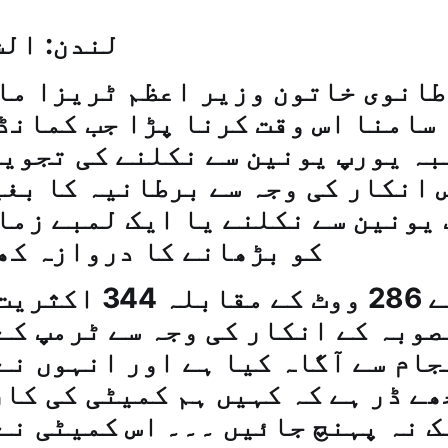
لندن: الش
طانوی خاتون وزیر اعظم ٹریزا ما
 سامنا اس وقت کرنا پڑا جب کمانڈ
ہ یورپ یونین سے نکلنے کی تجویز
 انکار کی وجہ سے برطانیہ کا بغ
 یونین سے نکلنے یا ایک لمبے زما
کو بڑھانے کا دروازہ کھ
مائی نے 286 ووٹ کے م
صوبہ کے انکار کی وجہ سے ٹرمپ کے
جام سے آگاہ کیا ہے اور انہوں نے
ھے ڈر ہے کہ کہیں ہم کمیٹی کی کا
ک نہ پہنچ جائیں ۔۔۔ اس کمیٹی نے