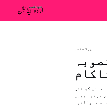
پہلا صفحہ
نصوبہ
اکام
 مائی کو نئی
ی مرتبہ یورپ
ہ سے برطانیہ