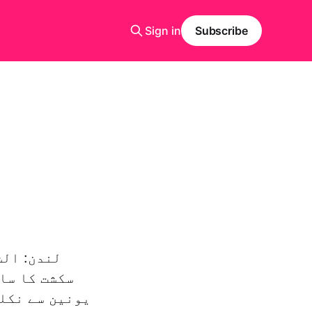
Sign in
Subscribe
ب
لندن: الش
سکشت کا سا
یونین سے نکلن