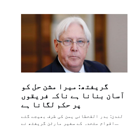
گریفتھ: میرا مشن حل کو
آسان بنانا ہے ناکہ فریقوں
پر حکم لگانا ہے
لندن: بدر القحطانی یمن کی طرف بھیجے گئے
اقوام متحدہ کے سفیر مارٹن گریفتھ نے
پرزور انداز میں کہا کہ وہ یمن میں جنگ کے