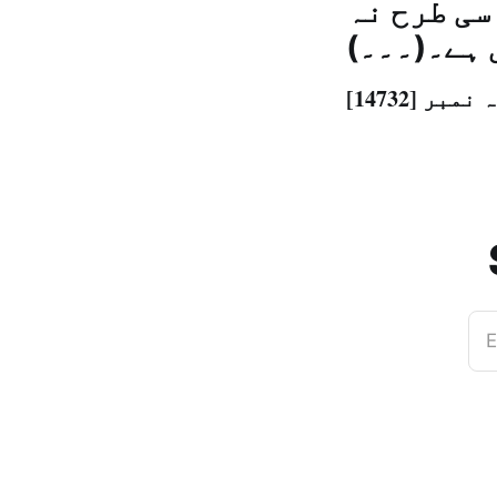
سی طرح نہ
 ہے۔(۔۔۔)
E