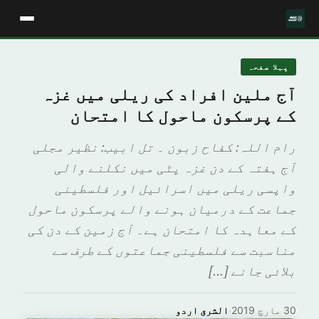
پہلا صفحہ
آج ملین افراد کی ریلی میں غزہ
کے پرسکون ماحول کا امتحان
رام اللہ: کفاح زبون ۔ تل ابیب: نظیر مجلی
آج ہفتہ کے دن غزہ پٹی میں نکلنے والی
واپسی ریلی میں اسرائیل اور فلسطینی
جماعت کے درمیان ہونے والے پرسکون ماحول
کے معاہدہ کا امتحان ہے۔ آج زمین کے دن کی
مناسبت سے فلسطینی جماعتوں کے طرف سے
بلائی جانے […]
30 مارچ 2019
·
الشرق اردو