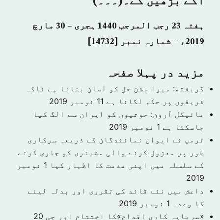
آگے بڑھیں گے۔(۔۔۔)
ہفتہ 23 رجب المرجب 1440 ہجری – 30 مارچ
2019ء – شمارہ نمبر [14732]
مزید در پہلا صفحہ
گریفتھ: میرا مشن حل کو آسان بنانا ہے ناکہ
فریقوں پر حکم لگانا ہے
11 نومبر 2019
مائیکل آرون: حوثیوں کو ایران سے الگ کیا
جاسکتا ہے
1 نومبر 2019
ٹرمپ نے ایوان نمائندگان کے ذریعہ سرکاری
طور پر معزول کرنے والی مشینری کو جاری کرنے
کے سلسلہ میں اپنی مذمت کا اظہار کیا
1 نومبر
2019
داعش میں نئے قائد کی تقرری اور بدلہ لینے
کا وعدہ
1 نومبر 2019
«سرمایہ کاری اقدام»کا اختتام اور جی 20