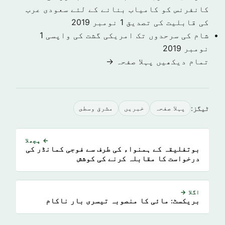
کانفرنس کو کامیاب بنانے کے لئے سعودی عرب
کی قابلیت کی تصدیق
1 نومبر 2019
شام کی سرحدوں تک امریکی گشت کی واپسی
1
نومبر 2019
تمام دیکھیں پہلا صفحہ →
ٹیگز:
پہلا صفحہ
خبريں
مشرق وسطى
← پچھلا
بوتفلیقہ کے ہمنواء کی طرف سے فوجی کمانڈر کی
درخواست کا مقابلہ کرنے کی کوشش
اگلا →
بریکسٹ: مائی کا منصوبہ تیسری بار ناکام