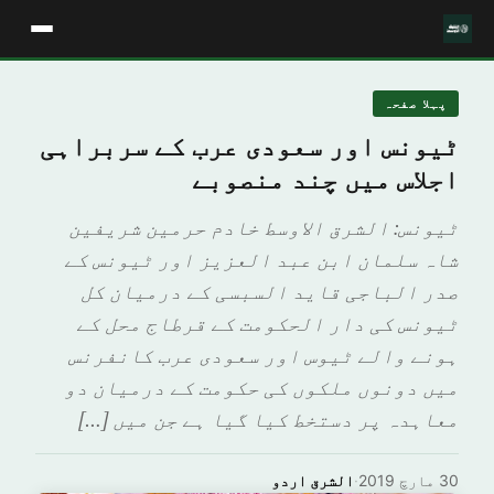
پہلا صفحہ
ٹیونس اور سعودی عرب کے سربراہی
اجلاس میں چند منصوبے
ٹیونس: الشرق الاوسط خادم حرمین شریفین
شاہ سلمان ابن عبد العزیز اور ٹیونس کے
صدر الباجی قاید السبسی کے درمیان کل
ٹیونس کی دار الحکومت کے قرطاج محل کے
ہونے والے ٹیوس اور سعودی عرب کانفرنس
میں دونوں ملکوں کی حکومت کے درمیان دو
معاہدہ پر دستخط کیا گیا ہے جن میں […]
30 مارچ 2019
·
الشرق اردو