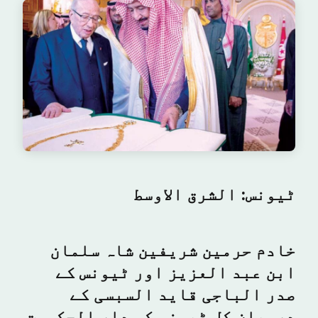
ٹیونس: الشرق الاوسط
خادم حرمین شریفین شاہ سلمان
ابن عبد العزیز اور ٹیونس کے
صدر الباجی قاید السبسی کے