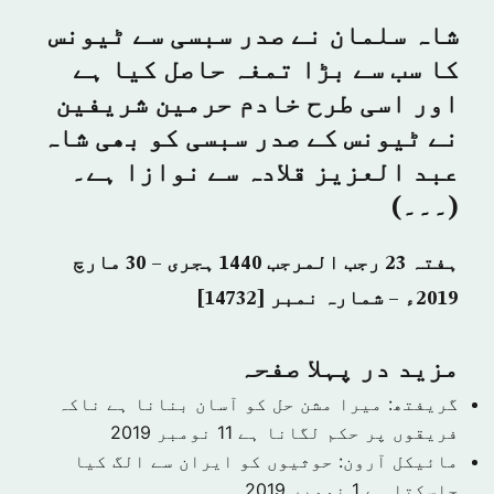
شاہ سلمان نے صدر سبسی سے ٹیونس
کا سب سے بڑا تمغہ حاصل کیا ہے
اور اسی طرح خادم حرمین شریفین
نے ٹیونس کے صدر سبسی کو بھی شاہ
عبد العزیز قلادہ سے نوازا ہے۔
(۔۔۔)
ہفتہ 23 رجب المرجب 1440 ہجری – 30 مارچ
2019ء – شمارہ نمبر [14732]
مزید در پہلا صفحہ
گریفتھ: میرا مشن حل کو آسان بنانا ہے ناکہ
فریقوں پر حکم لگانا ہے
11 نومبر 2019
مائیکل آرون: حوثیوں کو ایران سے الگ کیا
جاسکتا ہے
1 نومبر 2019