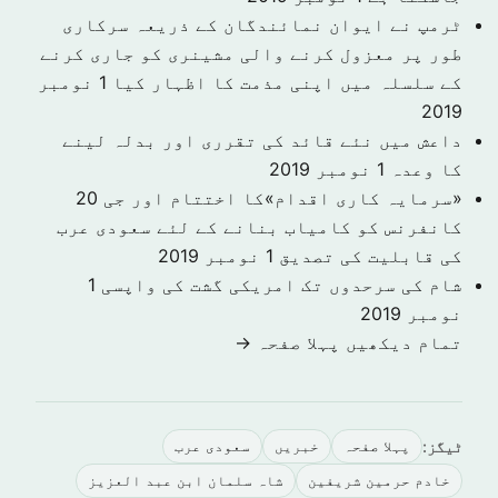
ٹرمپ نے ایوان نمائندگان کے ذریعہ سرکاری
طور پر معزول کرنے والی مشینری کو جاری کرنے
کے سلسلہ میں اپنی مذمت کا اظہار کیا
1 نومبر
2019
داعش میں نئے قائد کی تقرری اور بدلہ لینے
کا وعدہ
1 نومبر 2019
«سرمایہ کاری اقدام»کا اختتام اور جی 20
کانفرنس کو کامیاب بنانے کے لئے سعودی عرب
کی قابلیت کی تصدیق
1 نومبر 2019
شام کی سرحدوں تک امریکی گشت کی واپسی
1
نومبر 2019
تمام دیکھیں پہلا صفحہ →
ٹیگز:
پہلا صفحہ
خبريں
سعودى عرب
خادم حرمین شریفین
شاہ سلمان ابن عبد العزیز