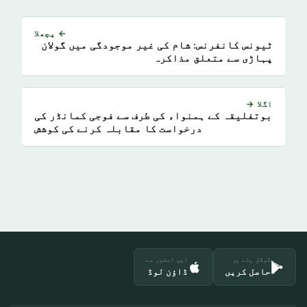
← پچھلا
ٹیونس کانفرنس: شام کی غیر موجودگی میں گولان
پہاڑی سے متعلق مذاکرہ
اگلا →
بوتفلیقہ کے ہمنواء کی طرف سے فوجی کمانڈر کی
درخواست کا مقابلہ کرنے کی کوشش
گوگل پلے پر
ایپ اسٹور سے
حاصل کریں
ڈاؤن لوڈ