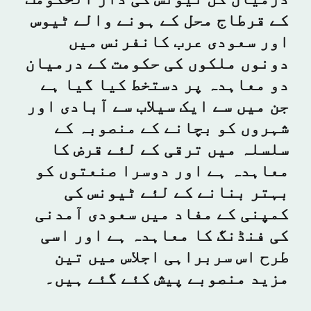
درمیان کل ٹیونس کی دار الحکومت
کے قرطاج محل کے ہونے والے ٹیوس
اور سعودی عرب کانفرنس میں
دونوں ملکوں کی حکومت کے درمیان
دو معاہدہ پر دستخط کیا گیا ہے
جن میں سے ایک سیلاب سے آبادی اور
شہروں کو بچانے کے منصوبہ کے
سلسلہ میں ترقی کے لئے قرض کا
معاہدہ ہے اور دوسرا صنعتوں کو
بہتر بنانے کے لئے ٹیونس کی
کمپنی کے مفاد میں سعودی آمدنی
کی فنڈنگ کا معاہدہ ہے اور اسی
طرح اس سربراہی اجلاس میں تین
مزید منصوبے پیش کئے گئے ہیں۔