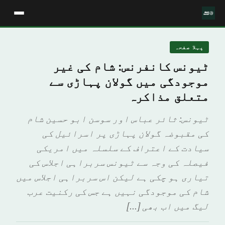
پہلا صفحہ
ٹیونس کانفرنس: شام کی غیر
موجودگی میں گولان پہاڑی سے
متعلق مذاکرہ
ٹیونس: ثائر عباس اور سوسن ابو حسین شام
کی مقبوضہ گولان پہاڑی پر اسرائیل کی
سیادت کے اعتراف کے سلسلہ میں امریکی
فیصلہ کی وجہ سے ٹیونس سربراہی اجلاس کی
تیاری ہو چکی ہے لیکن اس سربراہی اجلاس میں
شام کی موجودگی نہیں ہے جس کی رکنیت عرب
لیگ میں اب بھی […]