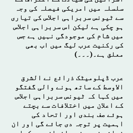
سلسلہ میں امریکی فیصلہ کی وجہ
سے ٹیونس سربراہی اجلاس کی تیاری
ہو چکی ہے لیکن اس سربراہی اجلاس
میں شام کی موجودگی نہیں ہے جس
کی رکنیت عرب لیگ میں اب بھی
معلق ہے۔(۔۔۔)
عرب ڈپلومیٹک ذرائع نے الشرق
الاوسط کے ساتھ ہونے والی گفتگو
میں کہا کہ ٹیونس سربراہی اجلاس
کے اعلان میں اختلافات سے بچتے
ہوئے صف بندی اور اتحاد کی
اہمیت پر توجہ دی جائے گی اور ان