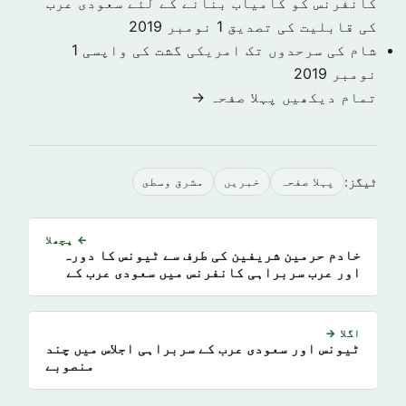
کانفرنس کو کامیاب بنانے کے لئے سعودی عرب
کی قابلیت کی تصدیق
1 نومبر 2019
شام کی سرحدوں تک امریکی گشت کی واپسی
1
نومبر 2019
تمام دیکھیں پہلا صفحہ →
ٹیگز:
پہلا صفحہ
خبريں
مشرق وسطى
← پچھلا
خادم حرمین شریفین کی طرف سے ٹیونس کا دورہ
اور عرب سربراہی کانفرنس میں سعودی عرب کے
وفد کی صدارت
اگلا →
ٹیونس اور سعودی عرب کے سربراہی اجلاس میں چند
منصوبے