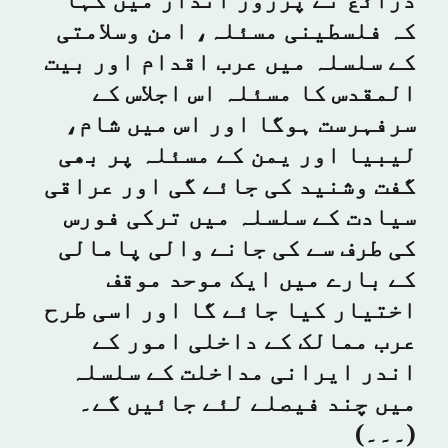
ذرائع نے پرزور انداز میں کہا
کہ فلسطینی مسئلہ، امن وسلامتی
کے سلسلہ میں عرب اقدام اور بیت
المقدس کا مسئلہ اس اجلاس کے
سرفہرست ہوگا اور اس میں شام،
لیبیا اور یمن کے مسئلہ پر بھی
گفت وشنید کی جائے گی اور عراقی
سیادت کے سلسلہ میں ترکی فورس
کی طرف سے کی جانے والی پامالی
کے بارے میں ایک موحد موقف
اختیار کیا جائے گا اور اسی طرح
عرب ممالک کے داخلی امور کے
اندر ایرانی مداخلت کے سلسلہ
میں چند فیصلے لئے جائیں گے۔
(۔۔۔)