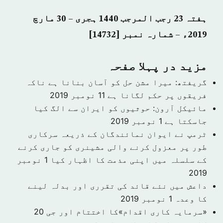
ہفتہ 23 رجب المرجب 1440 ہجری – 30 مارچ
2019ء – شمارہ نمبر [14732]
مزید در پہلا صفحہ
گریفتھ: میرا مشن حل کو آسان بنانا ہے ناکہ
فریقوں پر حکم لگانا ہے
11 نومبر 2019
مائیکل آرون: حوثیوں کو ایران سے الگ کیا
جاسکتا ہے
1 نومبر 2019
ٹرمپ نے ایوان نمائندگان کے ذریعہ سرکاری
طور پر معزول کرنے والی مشینری کو جاری کرنے
کے سلسلہ میں اپنی مذمت کا اظہار کیا
1 نومبر
2019
داعش میں نئے قائد کی تقرری اور بدلہ لینے
کا وعدہ
1 نومبر 2019
«سرمایہ کاری اقدام»کا اختتام اور جی 20